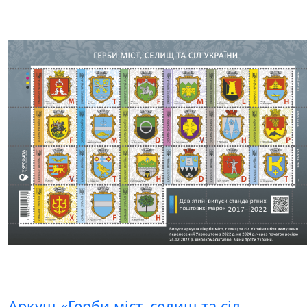
Аркуш «Герби міст, селищ та сіл