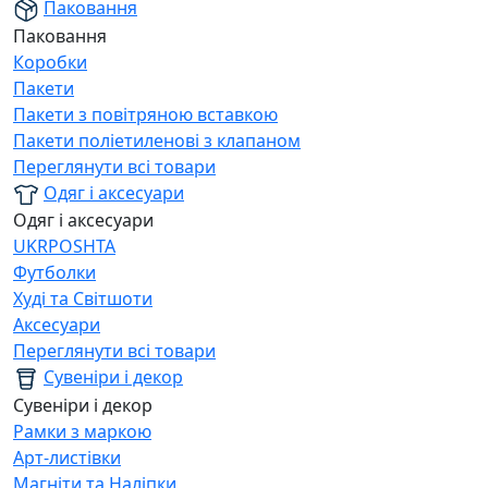
Паковання
Паковання
Коробки
Пакети
Пакети з повітряною вставкою
Пакети поліетиленові з клапаном
Переглянути всі товари
Одяг і аксесуари
Одяг і аксесуари
UKRPOSHTA
Футболки
Худі та Світшоти
Аксесуари
Переглянути всі товари
Сувеніри і декор
Сувеніри і декор
Рамки з маркою
Арт-листівки
Магніти та Наліпки