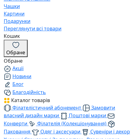
Чашки
Картини
Подарунки
Переглянути всі товари
Кошик
Обране
Обране
Акції
Новини
Блог
Благодійність
Каталог товарів
Філателістичний абонемент
Замовити
власний дизайн марки
Поштові марки
Конверти
Філателія (Колекціонування)
Паковання
Одяг і аксесуари
Сувеніри і декор