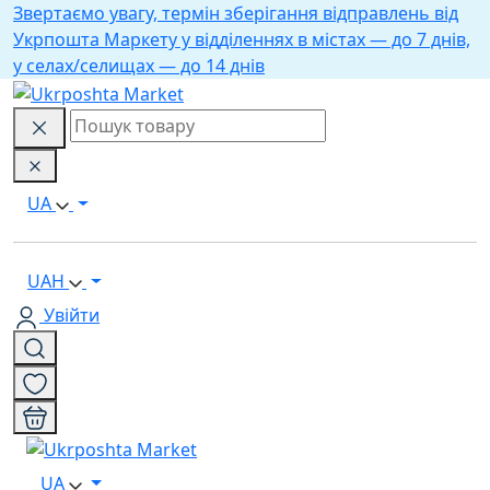
Звертаємо увагу, термін зберігання відправлень від
Укрпошта Маркету у відділеннях в містах — до 7 днів,
у селах/селищах — до 14 днів
UA
UAH
Увійти
UA