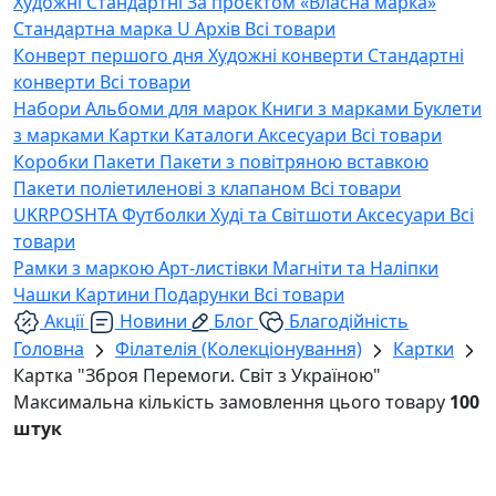
Художні
Стандартні
За проєктом «Власна марка»
Стандартна марка U
Архів
Всі товари
Конверт першого дня
Художні конверти
Стандартні
конверти
Всі товари
Набори
Альбоми для марок
Книги з марками
Буклети
з марками
Картки
Каталоги
Аксесуари
Всі товари
Коробки
Пакети
Пакети з повітряною вставкою
Пакети поліетиленові з клапаном
Всі товари
UKRPOSHTA
Футболки
Худі та Світшоти
Аксесуари
Всі
товари
Рамки з маркою
Арт-листівки
Магніти та Наліпки
Чашки
Картини
Подарунки
Всі товари
Акції
Новини
Блог
Благодійність
Головна
Філателія (Колекціонування)
Картки
Картка "Зброя Перемоги. Світ з Україною"
Максимальна кількість замовлення цього товару
100
штук