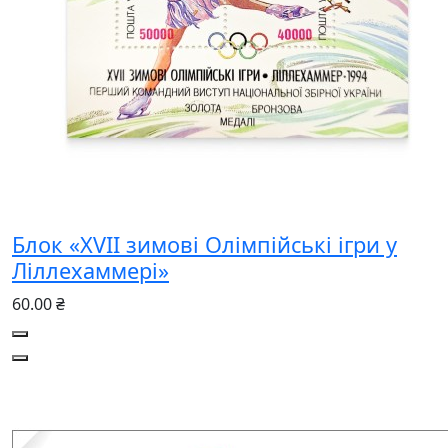
Блок «XVII зимові Олімпійські ігри у
Ліллехаммері»
60.00 ₴