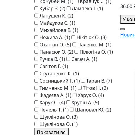
Кочубей М.
(1)
Кравчук С.
(1)
36.00 
Кубар З.
(2)
Лампека І.
(1)
Лапушен К.
(2)
У ко
Майдуков С.
(1)
Михайлова В.
(1)
Новин
Нежива А.
(1)
Нікітюк О.
(3)
Охапкін О.
(5)
Паленко М.
(1)
Панасюк О.
(2)
Пілюгіна О.
(1)
Ручка В.
(1)
Сагач А.
(1)
Сагітов Г.
(1)
Скутаренко К.
(1)
Сосницький Г.
(1)
Таран В.
(7)
Тимченко М.
(1)
Тітов Н.
(2)
Фадєєва А.
(1)
Харук О.
(4)
Харук С.
(4)
Хрупін А.
(9)
Чечель Т.
(1)
Шаповал Ю.
(2)
Шукліновa О.
(3)
Шуклінова О.
(1)
Показати всі