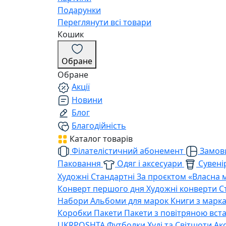
Подарунки
Переглянути всі товари
Кошик
Обране
Обране
Акції
Новини
Блог
Благодійність
Каталог товарів
Філателістичний абонемент
Замови
Паковання
Одяг і аксесуари
Сувенір
Художні
Стандартні
За проєктом «Власна 
Конверт першого дня
Художні конверти
С
Набори
Альбоми для марок
Книги з марк
Коробки
Пакети
Пакети з повітряною вс
UKRPOSHTA
Футболки
Худі та Світшоти
Ак