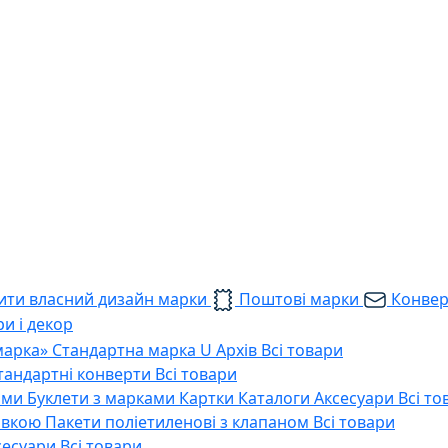
ти власний дизайн марки
Поштові марки
Конве
и і декор
марка»
Стандартна марка U
Архів
Всі товари
тандартні конверти
Всі товари
ами
Буклети з марками
Картки
Каталоги
Аксесуари
Всі то
тавкою
Пакети поліетиленові з клапаном
Всі товари
сесуари
Всі товари