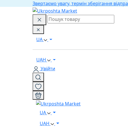
Звертаємо увагу, термін зберігання відпра
UA
UAH
Увійти
UA
UAH