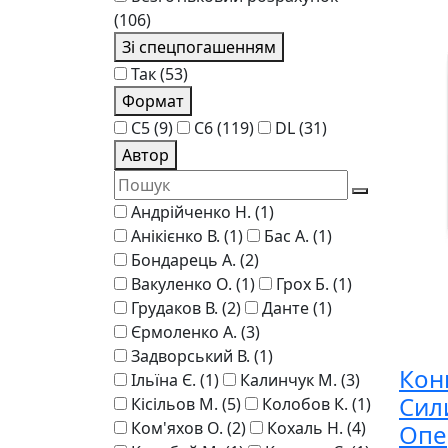
(106)
Зі спецпогашенням
Так
(53)
Формат
C5
(9)
C6
(119)
DL
(31)
Автор
Андрійченко Н.
(1)
Анікієнко В.
(1)
Бас А.
(1)
Бондарець А.
(2)
Вакуленко О.
(1)
Грох Б.
(1)
Грудаков В.
(2)
Данте
(1)
Єрмоленко А.
(3)
Задворський В.
(1)
Конв
Ільїна Є.
(1)
Калинчук М.
(3)
Сил
Кісільов М.
(5)
Колобов К.
(1)
Ком'яхов О.
(2)
Кохаль Н.
(4)
Опе