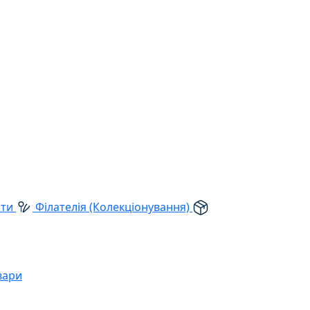
рти
Філателія (Колекціонування)
вари