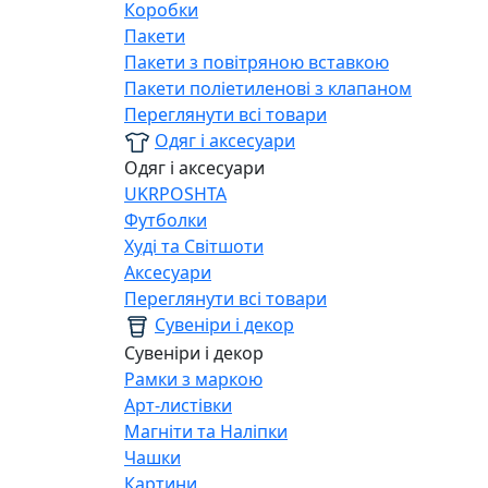
Коробки
Пакети
Пакети з повітряною вставкою
Пакети поліетиленові з клапаном
Переглянути всі товари
Одяг і аксесуари
Одяг і аксесуари
UKRPOSHTA
Футболки
Худі та Світшоти
Аксесуари
Переглянути всі товари
Сувеніри і декор
Сувеніри і декор
Рамки з маркою
Арт-листівки
Магніти та Наліпки
Чашки
Картини