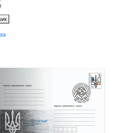
₴
шик
ка