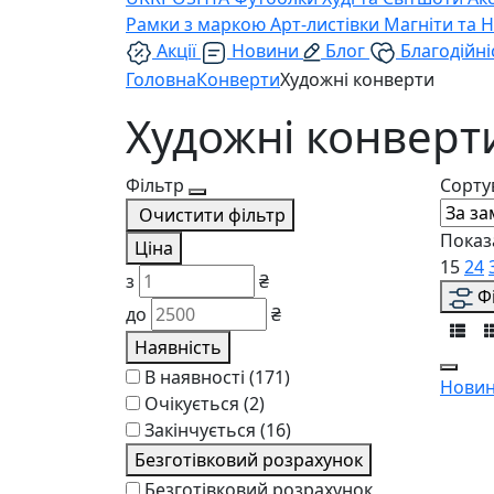
Рамки з маркою
Арт-листівки
Магніти та 
Акції
Новини
Блог
Благодійні
Головна
Конверти
Художні конверти
Художні конверт
Фільтр
Сорту
Очистити фільтр
Показ
Ціна
15
24
з
₴
Ф
до
₴
Наявність
В наявності
(171)
Новин
Очікується
(2)
Закінчується
(16)
Безготівковий розрахунок
Безготівковий розрахунок