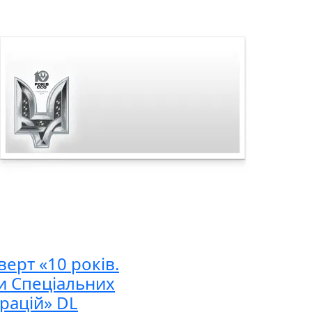
ерт «10 років.
и Спеціальних
рацій» DL