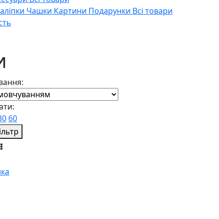
Наліпки
Чашки
Картини
Подарунки
Всі товари
сть
и
вання:
ати:
30
60
ільтр
ка