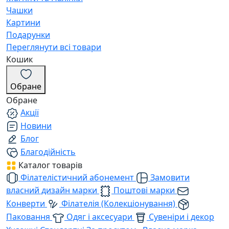
Чашки
Картини
Подарунки
Переглянути всі товари
Кошик
Обране
Обране
Акції
Новини
Блог
Благодійність
Каталог товарів
Філателістичний абонемент
Замовити
власний дизайн марки
Поштові марки
Конверти
Філателія (Колекціонування)
Паковання
Одяг і аксесуари
Сувеніри і декор