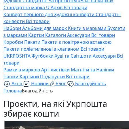
Художні
Стандартні
За проєктом «Власна марка»
Стандартна марка U
Архів
Всі товари
Конверт першого дня
Художні конверти
Стандартні
конверти
Всі товари
Набори
Альбоми для марок
Книги з марками
Буклети
з марками
Картки
Каталоги
Аксесуари
Всі товари
Коробки
Пакети
Пакети з повітряною вставкою
Пакети поліетиленові з клапаном
Всі товари
UKRPOSHTA
Футболки
Худі та Світшоти
Аксесуари
Всі
товари
Рамки з маркою
Арт-листівки
Магніти та Наліпки
Чашки
Картини
Подарунки
Всі товари
Акції
Новини
Блог
Благодійність
Головна
Благодійність
Проєкти, на які Укрпошта
збирає кошти