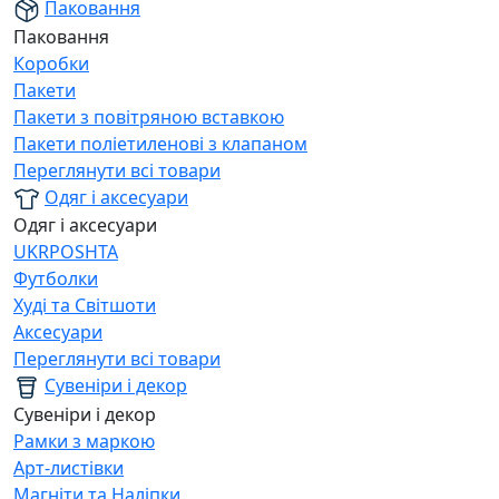
Паковання
Паковання
Коробки
Пакети
Пакети з повітряною вставкою
Пакети поліетиленові з клапаном
Переглянути всі товари
Одяг і аксесуари
Одяг і аксесуари
UKRPOSHTA
Футболки
Худі та Світшоти
Аксесуари
Переглянути всі товари
Сувеніри і декор
Сувеніри і декор
Рамки з маркою
Арт-листівки
Магніти та Наліпки