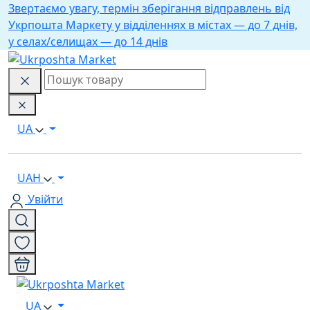
Звертаємо увагу, термін зберігання відправлень від
Укрпошта Маркету у відділеннях в містах — до 7 днів,
у селах/селищах — до 14 днів
UA
UAH
Увійти
UA