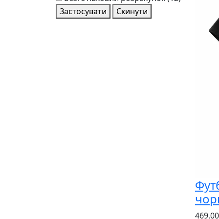
Застосувати
Скинути
Фут
чор
469.00