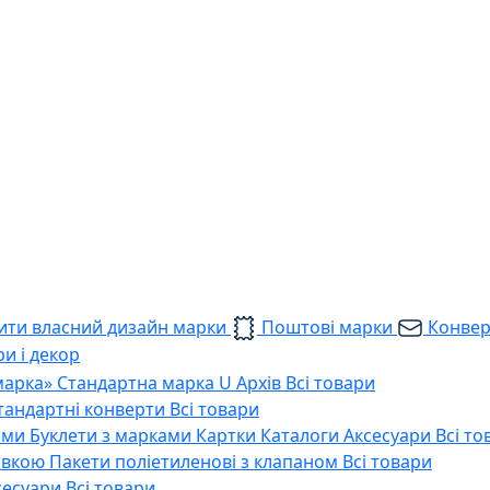
ти власний дизайн марки
Поштові марки
Конве
и і декор
марка»
Стандартна марка U
Архів
Всі товари
тандартні конверти
Всі товари
ами
Буклети з марками
Картки
Каталоги
Аксесуари
Всі то
тавкою
Пакети поліетиленові з клапаном
Всі товари
сесуари
Всі товари