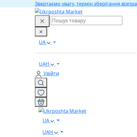
Звертаємо увагу, термін зберігання відпра
UA
UAH
Увійти
UA
UAH