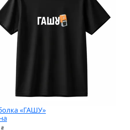
болка «ГАШУ»
на
 ₴