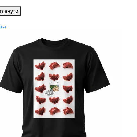
глянути
ка