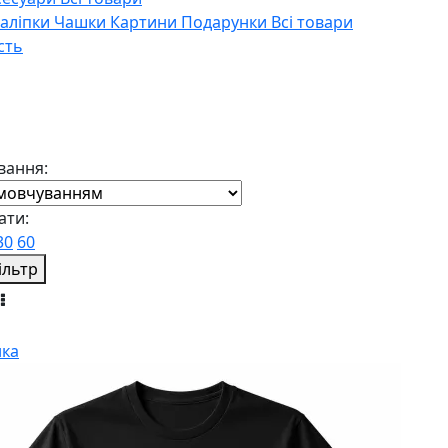
Наліпки
Чашки
Картини
Подарунки
Всі товари
сть
вання:
ати:
30
60
ільтр
ка