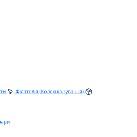
рти
Філателія (Колекціонування)
вари