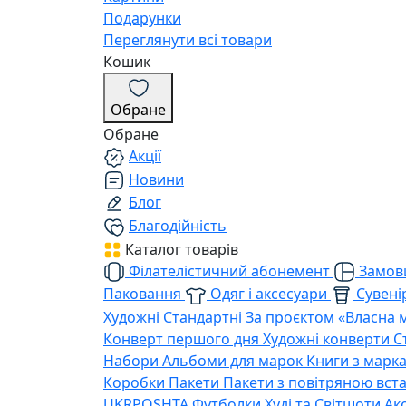
Подарунки
Переглянути всі товари
Кошик
Обране
Обране
Акції
Новини
Блог
Благодійність
Каталог товарів
Філателістичний абонемент
Замови
Паковання
Одяг і аксесуари
Сувенір
Художні
Стандартні
За проєктом «Власна 
Конверт першого дня
Художні конверти
С
Набори
Альбоми для марок
Книги з марк
Коробки
Пакети
Пакети з повітряною вс
UKRPOSHTA
Футболки
Худі та Світшоти
Ак