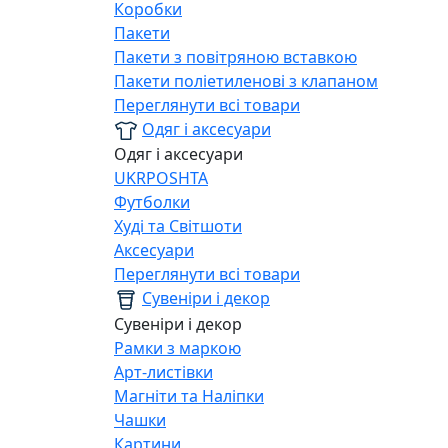
Коробки
Пакети
Пакети з повітряною вставкою
Пакети поліетиленові з клапаном
Переглянути всі товари
Одяг і аксесуари
Одяг і аксесуари
UKRPOSHTA
Футболки
Худі та Світшоти
Аксесуари
Переглянути всі товари
Сувеніри і декор
Сувеніри і декор
Рамки з маркою
Арт-листівки
Магніти та Наліпки
Чашки
Картини