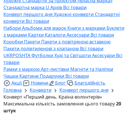
Художні
Стандартні
За проєктом «Власна марка»
Стандартна марка U
Архів
Всі товари
Конверт першого дня
Художні конверти
Стандартні
конверти
Всі товари
Набори
Альбоми для марок
Книги з марками
Буклети
з марками
Картки
Каталоги
Аксесуари
Всі товари
Коробки
Пакети
Пакети з повітряною вставкою
Пакети поліетиленові з клапаном
Всі товари
UKRPOSHTA
Футболки
Худі та Світшоти
Аксесуари
Всі
товари
Рамки з маркою
Арт-листівки
Магніти та Наліпки
Чашки
Картини
Подарунки
Всі товари
Акції
Новини
Блог
Благодійність
Головна
Конверти
Конверт першого дня
Конверт «Перший день. Країна волонтерів»
Максимальна кількість замовлення цього товару
20
штук