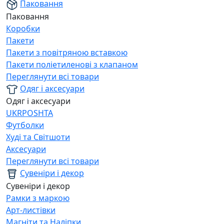
Паковання
Паковання
Коробки
Пакети
Пакети з повітряною вставкою
Пакети поліетиленові з клапаном
Переглянути всі товари
Одяг і аксесуари
Одяг і аксесуари
UKRPOSHTA
Футболки
Худі та Світшоти
Аксесуари
Переглянути всі товари
Сувеніри і декор
Сувеніри і декор
Рамки з маркою
Арт-листівки
Магніти та Наліпки