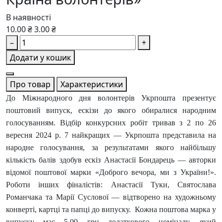
В наявності
10.00 ₴
3.00 ₴
–
+
Додати у кошик
Про товар
Характеристики
До Міжнародного дня волонтерів Укрпошта презентує
поштовий випуск, ескізи до якого обиралися народним
голосуванням. Відбір конкурсних робіт тривав з 2 по 26
вересня 2024 р. 7 найкращих — Укрпошта представила на
народне голосування, за результатами якого найбільшу
кількість балів здобув ескіз Анастасії Бондарець — авторки
відомої поштової марки «Доброго вечора, ми з України!».
Роботи інших фіналістів: Анастасії Туки, Святослава
Романчака та Марії Суслової — відтворено на художньому
конверті, картці та папці до випуску. Кожна поштова марка у
випуску має 5,00 грн додаткового номіналу, який