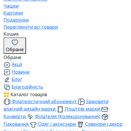
Чашки
Картини
Подарунки
Переглянути всі товари
Кошик
Обране
Обране
Акції
Новини
Блог
Благодійність
Каталог товарів
Філателістичний абонемент
Замовити
власний дизайн марки
Поштові марки
Конверти
Філателія (Колекціонування)
Паковання
Одяг і аксесуари
Сувеніри і декор