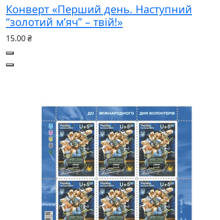
Конверт «Перший день. Наступний
“золотий м’яч” – твій!»
15.00 ₴