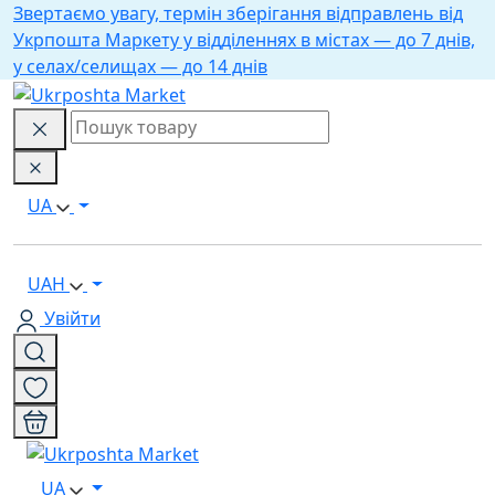
Звертаємо увагу, термін зберігання відправлень від
Укрпошта Маркету у відділеннях в містах — до 7 днів,
у селах/селищах — до 14 днів
UA
UAH
Увійти
UA