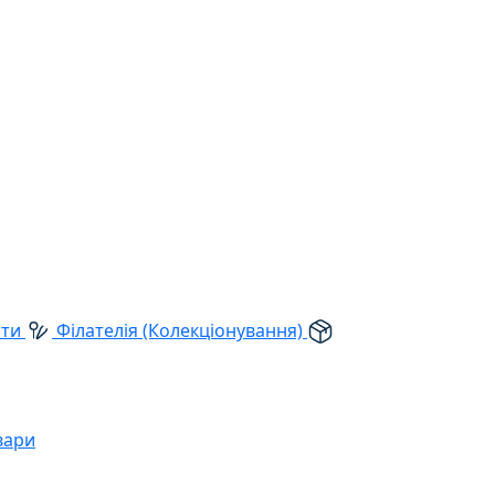
рти
Філателія (Колекціонування)
вари