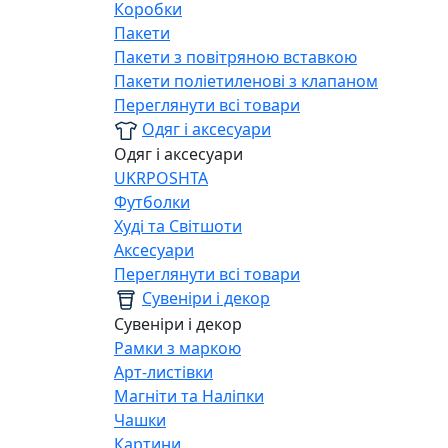
Коробки
Пакети
Пакети з повітряною вставкою
Пакети поліетиленові з клапаном
Переглянути всі товари
Одяг і аксесуари
Одяг і аксесуари
UKRPOSHTA
Футболки
Худі та Світшоти
Аксесуари
Переглянути всі товари
Сувеніри і декор
Сувеніри і декор
Рамки з маркою
Арт-листівки
Магніти та Наліпки
Чашки
Картини