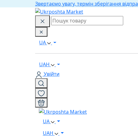
Звертаємо увагу, термін зберігання відпра
UA
UAH
Увійти
UA
UAH