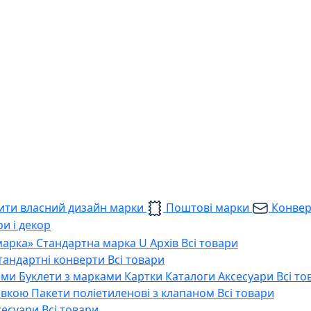
ти власний дизайн марки
Поштові марки
Конве
и і декор
марка»
Стандартна марка U
Архів
Всі товари
тандартні конверти
Всі товари
ами
Буклети з марками
Картки
Каталоги
Аксесуари
Всі то
тавкою
Пакети поліетиленові з клапаном
Всі товари
сесуари
Всі товари