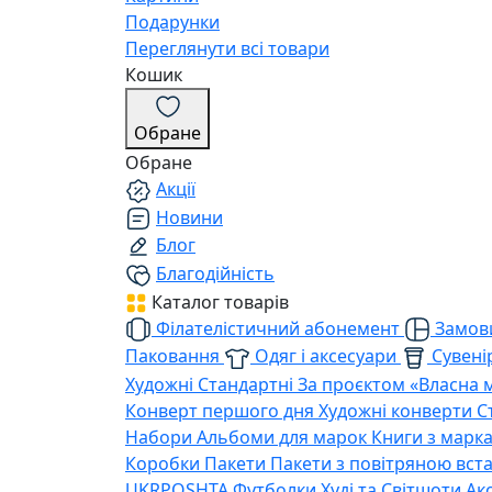
Подарунки
Переглянути всі товари
Кошик
Обране
Обране
Акції
Новини
Блог
Благодійність
Каталог товарів
Філателістичний абонемент
Замови
Паковання
Одяг і аксесуари
Сувенір
Художні
Стандартні
За проєктом «Власна 
Конверт першого дня
Художні конверти
С
Набори
Альбоми для марок
Книги з марк
Коробки
Пакети
Пакети з повітряною вс
UKRPOSHTA
Футболки
Худі та Світшоти
Ак