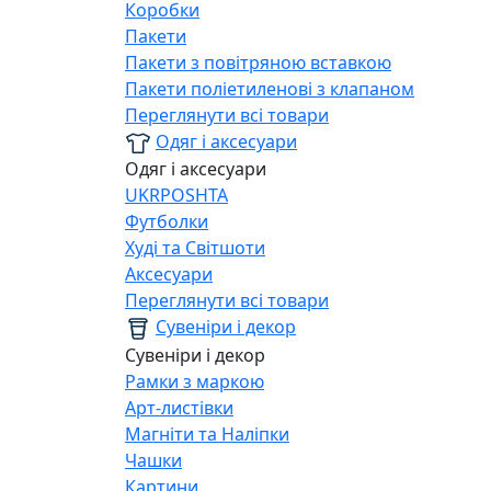
Коробки
Пакети
Пакети з повітряною вставкою
Пакети поліетиленові з клапаном
Переглянути всі товари
Одяг і аксесуари
Одяг і аксесуари
UKRPOSHTA
Футболки
Худі та Світшоти
Аксесуари
Переглянути всі товари
Сувеніри і декор
Сувеніри і декор
Рамки з маркою
Арт-листівки
Магніти та Наліпки
Чашки
Картини