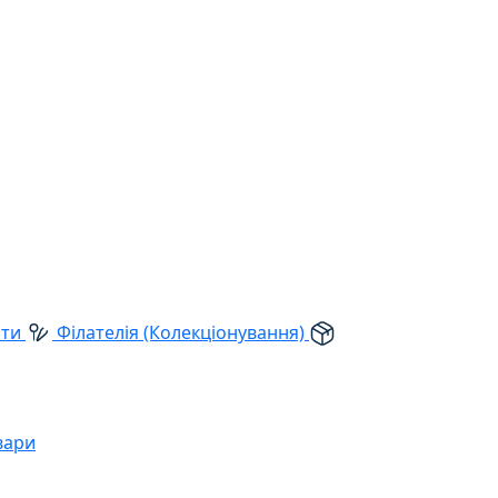
рти
Філателія (Колекціонування)
вари