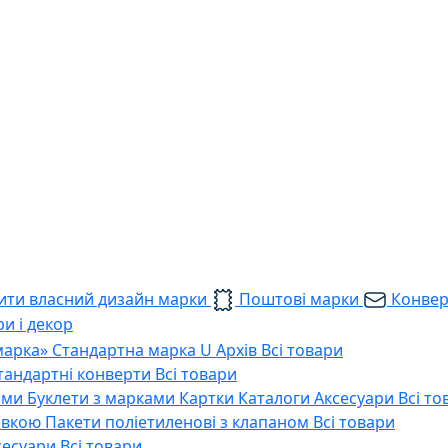
ти власний дизайн марки
Поштові марки
Конве
и і декор
марка»
Стандартна марка U
Архів
Всі товари
тандартні конверти
Всі товари
ами
Буклети з марками
Картки
Каталоги
Аксесуари
Всі то
тавкою
Пакети поліетиленові з клапаном
Всі товари
сесуари
Всі товари