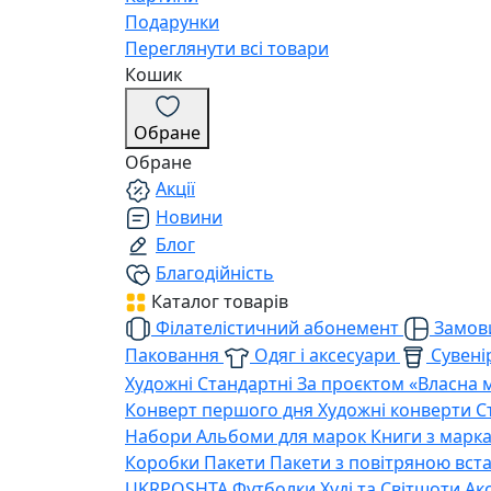
Подарунки
Переглянути всі товари
Кошик
Обране
Обране
Акції
Новини
Блог
Благодійність
Каталог товарів
Філателістичний абонемент
Замови
Паковання
Одяг і аксесуари
Сувенір
Художні
Стандартні
За проєктом «Власна 
Конверт першого дня
Художні конверти
С
Набори
Альбоми для марок
Книги з марк
Коробки
Пакети
Пакети з повітряною вс
UKRPOSHTA
Футболки
Худі та Світшоти
Ак