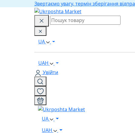
Звертаємо увагу, термін зберігання відпра
UA
UAH
Увійти
UA
UAH