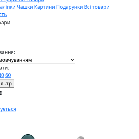
Наліпки
Чашки
Картини
Подарунки
Всі товари
сть
уари
вання:
ати:
30
60
ільтр
чується