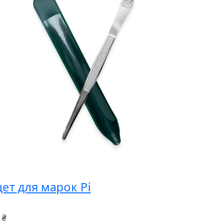
цет для марок Pi
 ₴