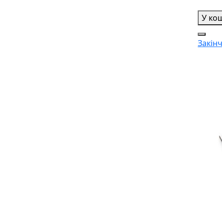
У ко
Закін