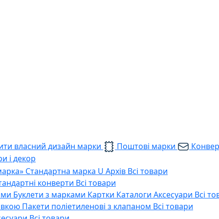
ти власний дизайн марки
Поштові марки
Конве
и і декор
марка»
Стандартна марка U
Архів
Всі товари
тандартні конверти
Всі товари
ами
Буклети з марками
Картки
Каталоги
Аксесуари
Всі то
тавкою
Пакети поліетиленові з клапаном
Всі товари
сесуари
Всі товари