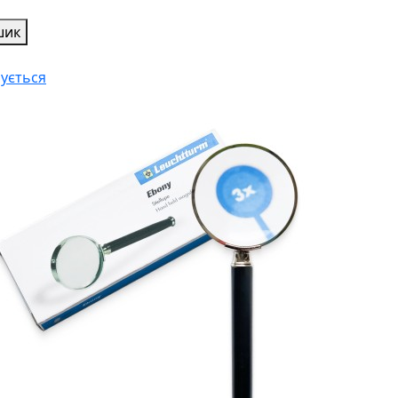
шик
чується