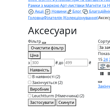
Рамки з маркою
Арт-листівки
Магніти та 
Акції
Новини
Блог
Благодійні
Головна
Філателія (Колекціонування)
Аксес
Аксесуари
Фільтр
Сорту
Очистити фільтр
Показ
Ціна
15
24
з
₴
до
₴
Ф
Наявність
В наявності
(2)
Закінчується
(2)
Закін
Виробник
Leuchtturm (Німеччина)
(2)
Застосувати
Скинути