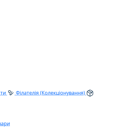
рти
Філателія (Колекціонування)
вари