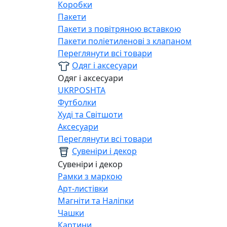
Коробки
Пакети
Пакети з повітряною вставкою
Пакети поліетиленові з клапаном
Переглянути всі товари
Одяг і аксесуари
Одяг і аксесуари
UKRPOSHTA
Футболки
Худі та Світшоти
Аксесуари
Переглянути всі товари
Сувеніри і декор
Сувеніри і декор
Рамки з маркою
Арт-листівки
Магніти та Наліпки
Чашки
Картини