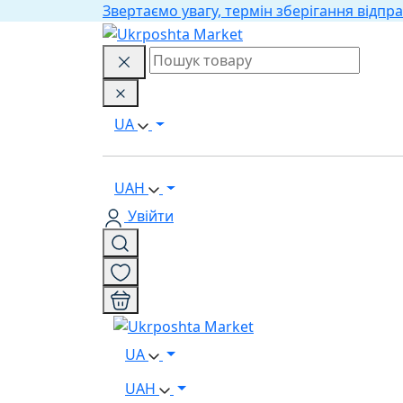
Звертаємо увагу, термін зберігання відпра
UA
UAH
Увійти
UA
UAH