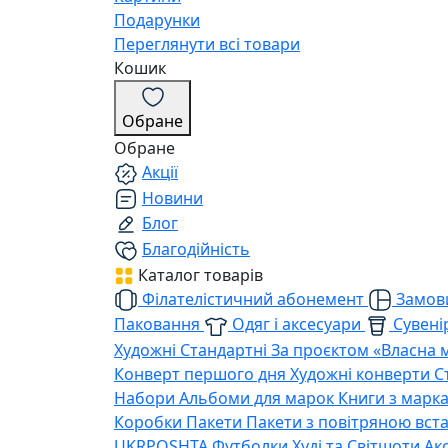
Подарунки
Переглянути всі товари
Кошик
Обране
Обране
Акції
Новини
Блог
Благодійність
Каталог товарів
Філателістичний абонемент
Замови
Паковання
Одяг і аксесуари
Сувенір
Художні
Стандартні
За проєктом «Власна 
Конверт першого дня
Художні конверти
С
Набори
Альбоми для марок
Книги з марк
Коробки
Пакети
Пакети з повітряною вс
UKRPOSHTA
Футболки
Худі та Світшоти
Ак