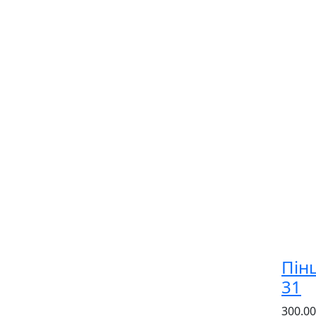
Пін
31
300.00