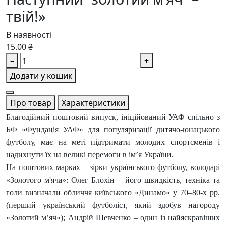
твій!»
В наявності
15.00 ₴
–
+
Додати у кошик
Про товар
Характеристики
Благодійний поштовий випуск, ініційований УАФ спільно з
БФ «Фундація УАФ» для популяризації дитячо-юнацького
футболу, має на меті підтримати молодих спортсменів і
надихнути їх на великі перемоги в ім’я України.
На поштових марках – зірки українського футболу, володарі
«Золотого м'яча»: Олег Блохін – його швидкість, техніка та
голи визначали обличчя київського «Динамо» у 70–80-х рр.
(перший український футболіст, який здобув нагороду
«Золотий м’яч»); Андрій Шевченко – один із найяскравіших