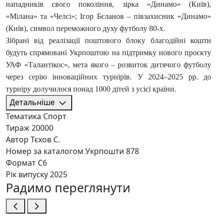
нападників свого покоління, зірка «Динамо» (Київ),
«Мілана» та «Челсі»; Ігор Бєланов – півзахисник «Динамо»
(Київ), символ переможного духу футболу 80-х.
Зібрані від реалізації поштового блоку благодійні кошти
будуть спрямовані Укрпоштою на підтримку нового проєкту
УАФ «Талантікос», мета якого – розвиток дитячого футболу
через серію інноваційних турнірів. У 2024–2025 рр. до
турніру долучилося понад 1000 дітей з усієї країни.
Детальніше
Тематика
Спорт
Тираж
20000
Автор
Тєхов С.
Номер за каталогом Укрпошти
878
Формат
C6
Рік випуску
2025
Радимо переглянути