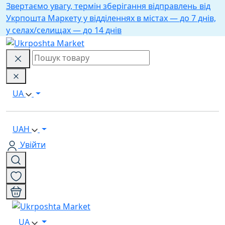
Звертаємо увагу, термін зберігання відправлень від
Укрпошта Маркету у відділеннях в містах — до 7 днів,
у селах/селищах — до 14 днів
UA
UAH
Увійти
UA