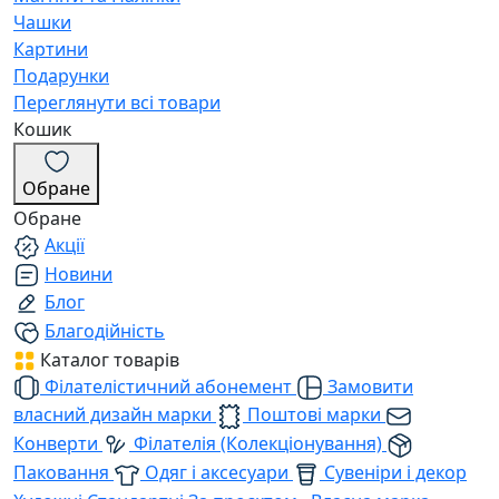
Чашки
Картини
Подарунки
Переглянути всі товари
Кошик
Обране
Обране
Акції
Новини
Блог
Благодійність
Каталог товарів
Філателістичний абонемент
Замовити
власний дизайн марки
Поштові марки
Конверти
Філателія (Колекціонування)
Паковання
Одяг і аксесуари
Сувеніри і декор