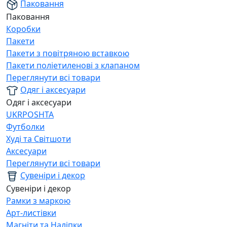
Паковання
Паковання
Коробки
Пакети
Пакети з повітряною вставкою
Пакети поліетиленові з клапаном
Переглянути всі товари
Одяг і аксесуари
Одяг і аксесуари
UKRPOSHTA
Футболки
Худі та Світшоти
Аксесуари
Переглянути всі товари
Сувеніри і декор
Сувеніри і декор
Рамки з маркою
Арт-листівки
Магніти та Наліпки