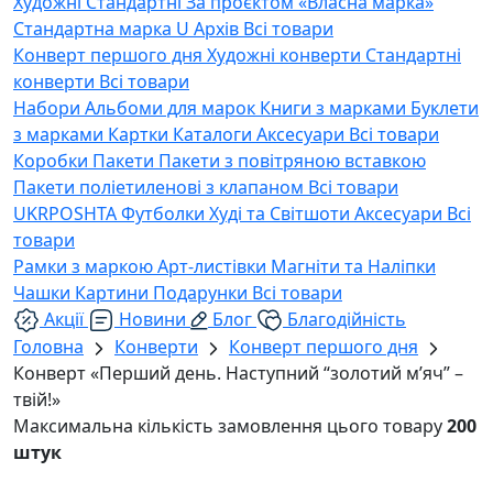
Художні
Стандартні
За проєктом «Власна марка»
Стандартна марка U
Архів
Всі товари
Конверт першого дня
Художні конверти
Стандартні
конверти
Всі товари
Набори
Альбоми для марок
Книги з марками
Буклети
з марками
Картки
Каталоги
Аксесуари
Всі товари
Коробки
Пакети
Пакети з повітряною вставкою
Пакети поліетиленові з клапаном
Всі товари
UKRPOSHTA
Футболки
Худі та Світшоти
Аксесуари
Всі
товари
Рамки з маркою
Арт-листівки
Магніти та Наліпки
Чашки
Картини
Подарунки
Всі товари
Акції
Новини
Блог
Благодійність
Головна
Конверти
Конверт першого дня
Конверт «Перший день. Наступний “золотий м’яч” –
твій!»
Максимальна кількість замовлення цього товару
200
штук