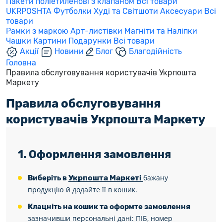
Пакети поліетиленові з клапаном
Всі товари
UKRPOSHTA
Футболки
Худі та Світшоти
Аксесуари
Всі
товари
Рамки з маркою
Арт-листівки
Магніти та Наліпки
Чашки
Картини
Подарунки
Всі товари
Акції
Новини
Блог
Благодійність
Головна
Правила обслуговування користувачів Укрпошта
Маркету
Правила обслуговування
користувачів Укрпошта Маркету
1. Оформлення замовлення
Укрпошта Маркеті
бажану
Виберіть в
продукцію й додайте її в кошик.
Клацніть на кошик та оформте замовлення
зазначивши персональні дані: ПІБ, номер