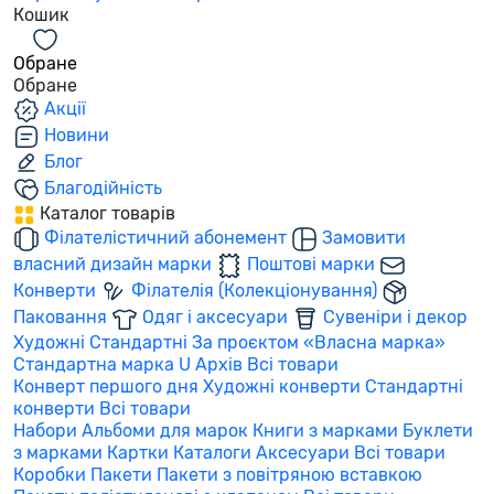
Кошик
Обране
Обране
Акції
Новини
Блог
Благодійність
Каталог товарів
Філателістичний абонемент
Замовити
власний дизайн марки
Поштові марки
Конверти
Філателія (Колекціонування)
Паковання
Одяг і аксесуари
Сувеніри і декор
Художні
Стандартні
За проєктом «Власна марка»
Стандартна марка U
Архів
Всі товари
Конверт першого дня
Художні конверти
Стандартні
конверти
Всі товари
Набори
Альбоми для марок
Книги з марками
Буклети
з марками
Картки
Каталоги
Аксесуари
Всі товари
Коробки
Пакети
Пакети з повітряною вставкою