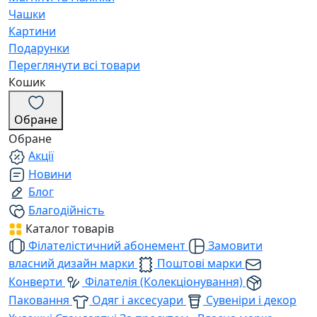
Чашки
Картини
Подарунки
Переглянути всі товари
Кошик
Обране
Обране
Акції
Новини
Блог
Благодійність
Каталог товарів
Філателістичний абонемент
Замовити
власний дизайн марки
Поштові марки
Конверти
Філателія (Колекціонування)
Паковання
Одяг і аксесуари
Сувеніри і декор