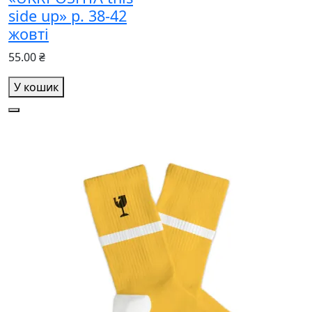
side up» р. 38-42
жовті
55.00 ₴
У кошик