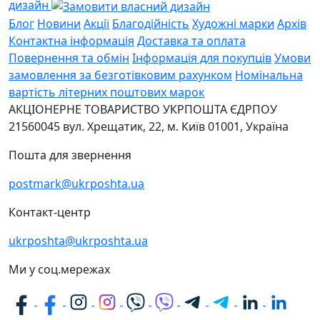
дизайн
Блог
Новини
Акції
Благодійність
Художні марки
Архів
Контактна інформація
Доставка та оплата
Повернення та обмін
Інформація для покупців
Умови
замовлення за безготівковим рахунком
Номінальна
вартість літерних поштових марок
АКЦІОНЕРНЕ ТОВАРИСТВО УКРПОШТА
ЄДРПОУ
21560045
вул. Хрещатик, 22, м. Київ
01001, Україна
Пошта для звернення
postmark@ukrposhta.ua
Контакт-центр
ukrposhta@ukrposhta.ua
Ми у соц.мережах