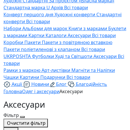
Художні
Стандартні
За проєктом «Власна марка»
Стандартна марка U
Архів
Всі товари
Конверт першого дня
Художні конверти
Стандартні
конверти
Всі товари
Набори
Альбоми для марок
Книги з марками
Буклети
з марками
Картки
Каталоги
Аксесуари
Всі товари
Коробки
Пакети
Пакети з повітряною вставкою
Пакети поліетиленові з клапаном
Всі товари
UKRPOSHTA
Футболки
Худі та Світшоти
Аксесуари
Всі
товари
Рамки з маркою
Арт-листівки
Магніти та Наліпки
Чашки
Картини
Подарунки
Всі товари
Акції
Новини
Блог
Благодійність
Головна
Одяг і аксесуари
Аксесуари
Аксесуари
Фільтр
Очистити фільтр