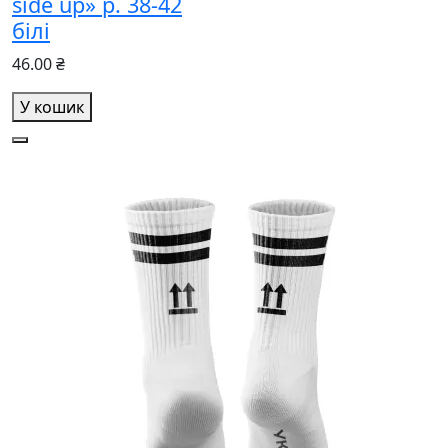
side up» р. 38-42
білі
46.00 ₴
У кошик