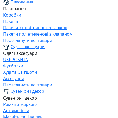
Паковання
Паковання
Коробки
Пакети
Пакети з повітряною вставкою
Пакети поліетиленові з клапаном
Переглянути всі товари
Одяг і аксесуари
Одяг і аксесуари
UKRPOSHTA
Футболки
Худі та Світшоти
Аксесуари
Переглянути всі товари
Сувеніри і декор
Сувеніри і декор
Рамки з маркою
Арт-листівки
Магніти та Наліпки