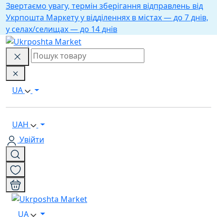
Звертаємо увагу, термін зберігання відправлень від
Укрпошта Маркету у відділеннях в містах — до 7 днів,
у селах/селищах — до 14 днів
UA
UAH
Увійти
UA