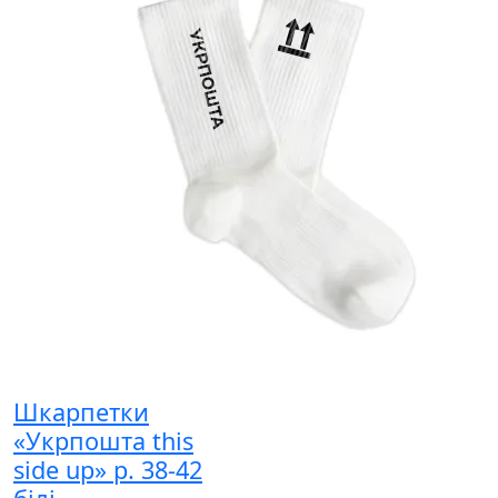
Шкарпетки
«Укрпошта this
side up» р. 38-42