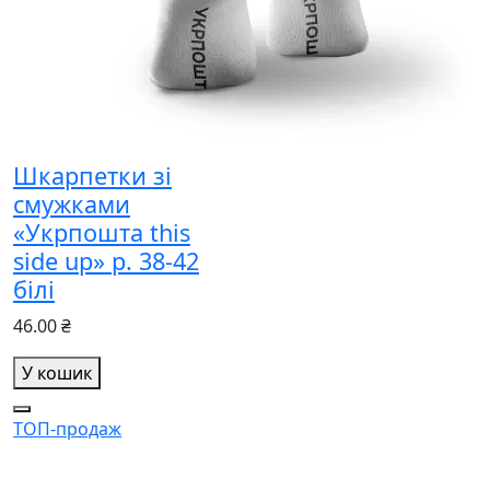
Шкарпетки зі
смужками
«Укрпошта this
side up» р. 38-42
білі
46.00 ₴
У кошик
ТОП-продаж