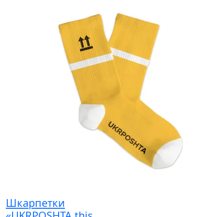
Шкарпетки
«UKRPOSHTA this