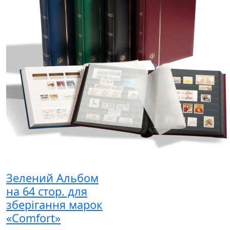
Зелений Альбом
на 64 стор. для
зберігання марок
«Comfort»