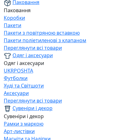
Паковання
Паковання
Коробки
Пакети
Пакети з повітряною вставкою
Пакети поліетиленові з клапаном
Переглянути всі товари
Одяг і аксесуари
Одяг і аксесуари
UKRPOSHTA
Футболки
Худі та Світшоти
Аксесуари
Переглянути всі товари
Сувеніри і декор
Сувеніри і декор
Рамки з маркою
Арт-листівки
Магніти та Наліпки