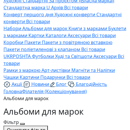
Художні
Стандартні
За проєктом «Власна марка»
Стандартна марка U
Архів
Всі товари
Конверт першого дня
Художні конверти
Стандартні
конверти
Всі товари
Набори
Альбоми для марок
Книги з марками
Буклети
з марками
Картки
Каталоги
Аксесуари
Всі товари
Коробки
Пакети
Пакети з повітряною вставкою
Пакети поліетиленові з клапаном
Всі товари
UKRPOSHTA
Футболки
Худі та Світшоти
Аксесуари
Всі
товари
Рамки з маркою
Арт-листівки
Магніти та Наліпки
Чашки
Картини
Подарунки
Всі товари
Акції
Новини
Блог
Благодійність
Головна
Філателія (Колекціонування)
Альбоми для марок
Альбоми для марок
Фільтр