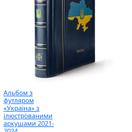
Альбом з
футляром
«Україна» з
ілюстрованими
аркушами 2021-
2024