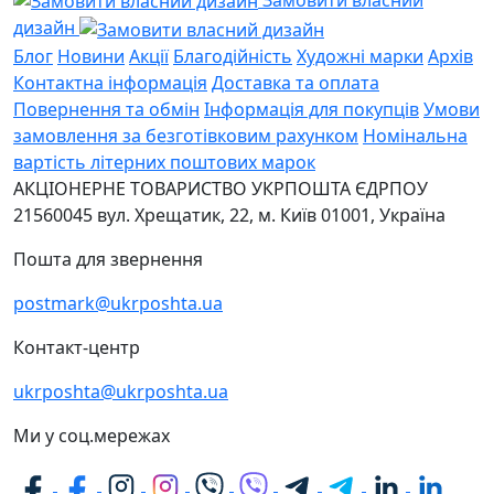
дизайн
Блог
Новини
Акції
Благодійність
Художні марки
Архів
Контактна інформація
Доставка та оплата
Повернення та обмін
Інформація для покупців
Умови
замовлення за безготівковим рахунком
Номінальна
вартість літерних поштових марок
АКЦІОНЕРНЕ ТОВАРИСТВО УКРПОШТА
ЄДРПОУ
21560045
вул. Хрещатик, 22, м. Київ
01001, Україна
Пошта для звернення
postmark@ukrposhta.ua
Контакт-центр
ukrposhta@ukrposhta.ua
Ми у соц.мережах