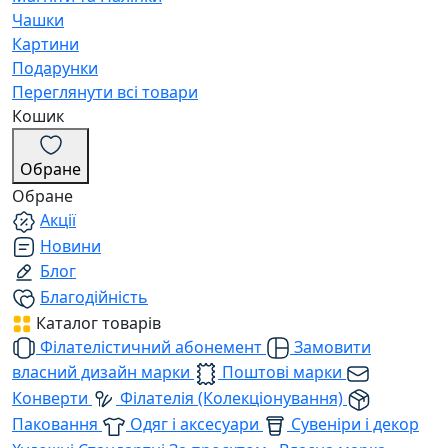
Чашки
Картини
Подарунки
Переглянути всі товари
Кошик
Обране
Обране
Акції
Новини
Блог
Благодійність
Каталог товарів
Філателістичний абонемент
Замовити
власний дизайн марки
Поштові марки
Конверти
Філателія (Колекціонування)
Паковання
Одяг і аксесуари
Сувеніри і декор