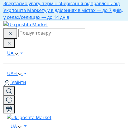
Звертаємо увагу, термін зберігання відправлень від
Укрпошта Маркету у відділеннях в містах — до 7 днів,
у селах/селищах — до 14 днів
UA
UAH
Увійти
UA