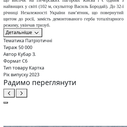
що височіє на Печерських пагорбах Києва і є одним з
найвищих у світі (102 м, скульптор Василь Бородай). До 32-ї
річниці Незалежності України пам’ятник, що повернутий
щитом до росії, замість демонтованого герба тоталітарного
режиму, увінчав тризуб.
Детальніше
Тематика
Патріотичні
Тираж
50 000
Автор
Кубар З.
Формат
С6
Тип товару
Картка
Рік випуску
2023
Радимо переглянути