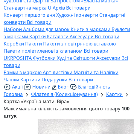
Художні
Стандартні
За проєктом «Власна марка»
Стандартна марка U
Архів
Всі товари
Конверт першого дня
Художні конверти
Стандартні
конверти
Всі товари
Набори
Альбоми для марок
Книги з марками
Буклети
з марками
Картки
Каталоги
Аксесуари
Всі товари
Коробки
Пакети
Пакети з повітряною вставкою
Пакети поліетиленові з клапаном
Всі товари
UKRPOSHTA
Футболки
Худі та Світшоти
Аксесуари
Всі
товари
Рамки з маркою
Арт-листівки
Магніти та Наліпки
Чашки
Картини
Подарунки
Всі товари
Акції
Новини
Блог
Благодійність
Головна
Філателія (Колекціонування)
Картки
Картка «Україна-мати. Віра»
Максимальна кількість замовлення цього товару
100
штук