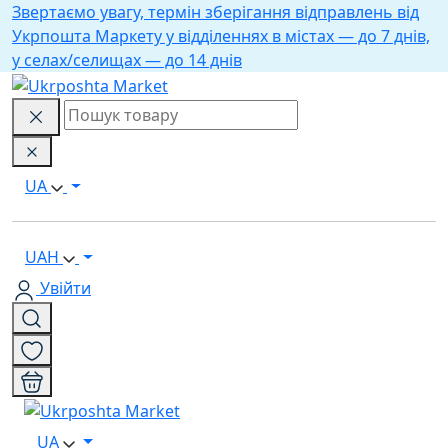
Звертаємо увагу, термін зберігання відправлень від
Укрпошта Маркету у відділеннях в містах — до 7 днів,
у селах/селищах — до 14 днів
UA
UAH
Увійти
UA