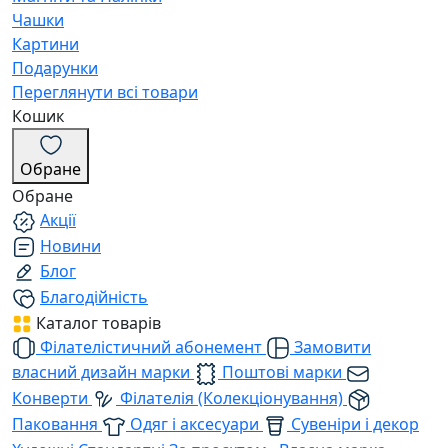
Чашки
Картини
Подарунки
Переглянути всі товари
Кошик
Обране
Обране
Акції
Новини
Блог
Благодійність
Каталог товарів
Філателістичний абонемент
Замовити
власний дизайн марки
Поштові марки
Конверти
Філателія (Колекціонування)
Паковання
Одяг і аксесуари
Сувеніри і декор