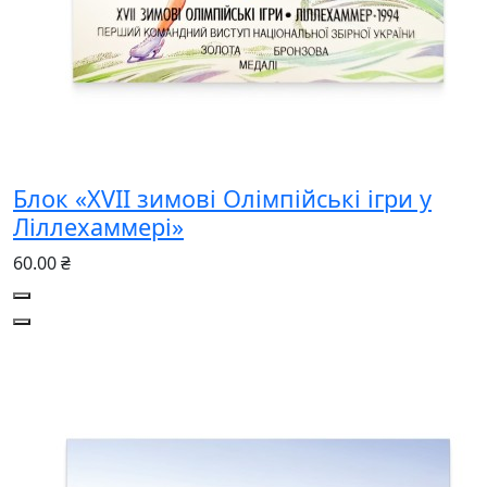
Блок «XVII зимові Олімпійські ігри у
Ліллехаммері»
60.00 ₴