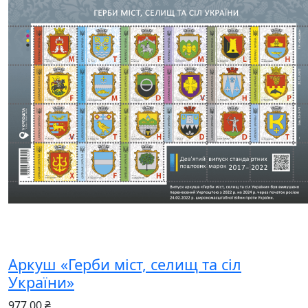
Аркуш «Герби міст, селищ та сіл
України»
977.00 ₴