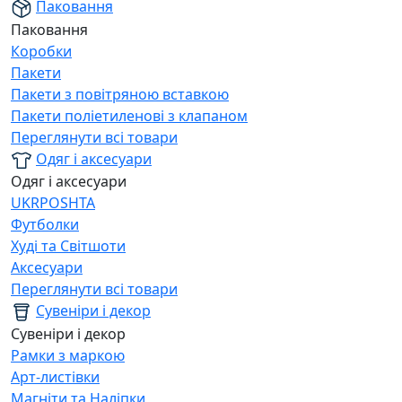
Паковання
Паковання
Коробки
Пакети
Пакети з повітряною вставкою
Пакети поліетиленові з клапаном
Переглянути всі товари
Одяг і аксесуари
Одяг і аксесуари
UKRPOSHTA
Футболки
Худі та Світшоти
Аксесуари
Переглянути всі товари
Сувеніри і декор
Сувеніри і декор
Рамки з маркою
Арт-листівки
Магніти та Наліпки