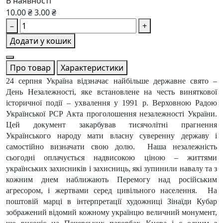
В наявності
10.00 ₴
3.00 ₴
–
+
Додати у кошик
Про товар
Характеристики
24 серпня Україна відзначає найбільше державне свято –
День Незалежності, яке встановлене на честь виняткової
історичної події – ухвалення у 1991 р. Верховною Радою
Української РСР Акта проголошення незалежності України.
Цей документ закарбував тисячолітні прагнення
Українського народу мати власну суверенну державу і
самостійно визначати свою долю. Наша незалежність
сьогодні оплачується надвисокою ціною – життями
українських захисників і захисниць, які зупинили навалу та з
кожним днем наближають Перемогу над російським
агресором, і жертвами серед цивільного населення. На
поштовій марці в інтерпретації художниці Зінаїди Кубар
зображений відомий кожному українцю величний монумент,