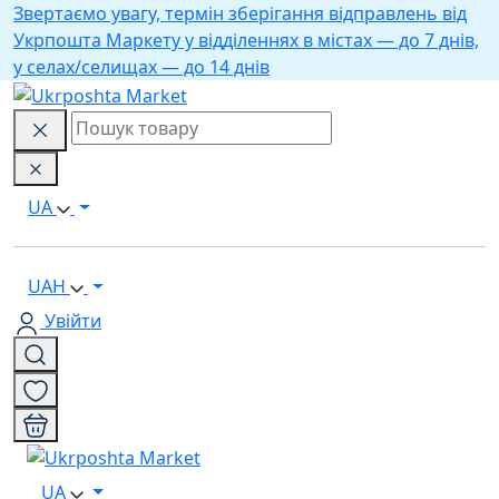
Звертаємо увагу, термін зберігання відправлень від
Укрпошта Маркету у відділеннях в містах — до 7 днів,
у селах/селищах — до 14 днів
UA
UAH
Увійти
UA