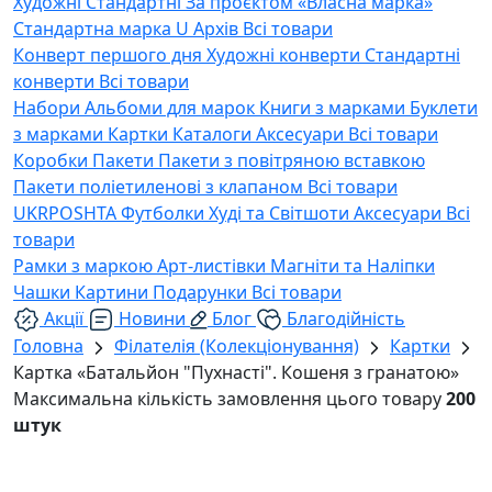
Художні
Стандартні
За проєктом «Власна марка»
Стандартна марка U
Архів
Всі товари
Конверт першого дня
Художні конверти
Стандартні
конверти
Всі товари
Набори
Альбоми для марок
Книги з марками
Буклети
з марками
Картки
Каталоги
Аксесуари
Всі товари
Коробки
Пакети
Пакети з повітряною вставкою
Пакети поліетиленові з клапаном
Всі товари
UKRPOSHTA
Футболки
Худі та Світшоти
Аксесуари
Всі
товари
Рамки з маркою
Арт-листівки
Магніти та Наліпки
Чашки
Картини
Подарунки
Всі товари
Акції
Новини
Блог
Благодійність
Головна
Філателія (Колекціонування)
Картки
Картка «Батальйон "Пухнасті". Кошеня з гранатою»
Максимальна кількість замовлення цього товару
200
штук