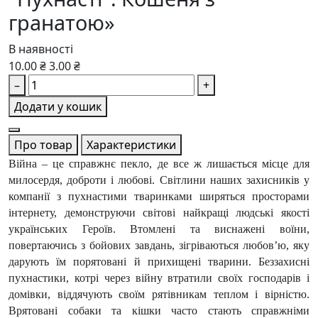
гранатою»
В наявності
10.00 ₴
3.00 ₴
–
+
Додати у кошик
Про товар
Характеристики
Війна – це справжнє пекло, де все ж лишається місце для
милосердя, доброти і любові. Світлини наших захисників у
компанії з пухнастими тваринками ширяться просторами
інтернету, демонструючи світові найкращі людські якості
українських Героїв. Втомлені та виснажені воїни,
повертаючись з бойових завдань, зігріваються любов’ю, яку
дарують їм порятовані й прихищені тварини. Беззахисні
пухнастики, котрі через війну втратили своїх господарів і
домівки, віддячують своїм рятівникам теплом і вірністю.
Врятовані собаки та кішки часто стають справжніми