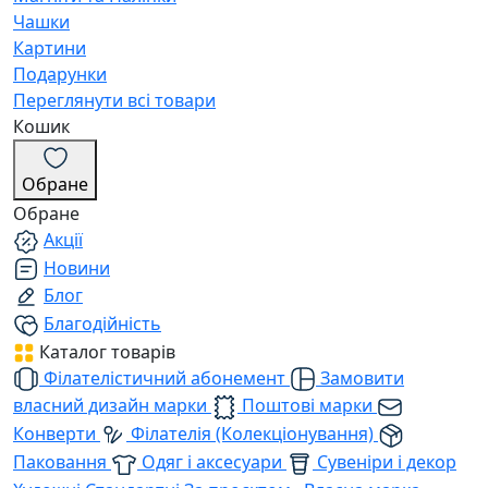
Чашки
Картини
Подарунки
Переглянути всі товари
Кошик
Обране
Обране
Акції
Новини
Блог
Благодійність
Каталог товарів
Філателістичний абонемент
Замовити
власний дизайн марки
Поштові марки
Конверти
Філателія (Колекціонування)
Паковання
Одяг і аксесуари
Сувеніри і декор