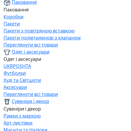
Паковання
Паковання
Коробки
Пакети
Пакети з повітряною вставкою
Пакети поліетиленові з клапаном
Переглянути всі товари
Одяг і аксесуари
Одяг і аксесуари
UKRPOSHTA
Футболки
Худі та Світшоти
Аксесуари
Переглянути всі товари
Сувеніри і декор
Сувеніри і декор
Рамки з маркою
Арт-листівки
Магніти та Наліпки