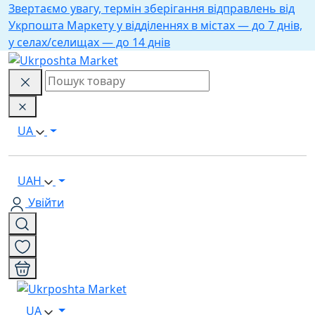
Звертаємо увагу, термін зберігання відправлень від
Укрпошта Маркету у відділеннях в містах — до 7 днів,
у селах/селищах — до 14 днів
UA
UAH
Увійти
UA