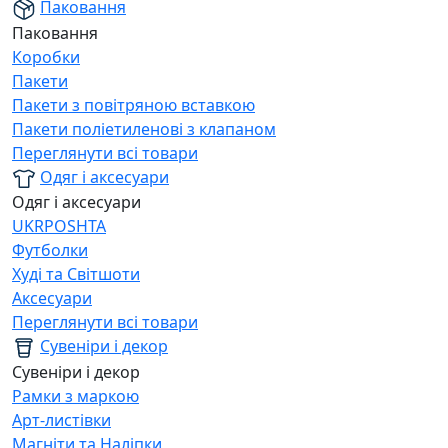
Паковання
Паковання
Коробки
Пакети
Пакети з повітряною вставкою
Пакети поліетиленові з клапаном
Переглянути всі товари
Одяг і аксесуари
Одяг і аксесуари
UKRPOSHTA
Футболки
Худі та Світшоти
Аксесуари
Переглянути всі товари
Сувеніри і декор
Сувеніри і декор
Рамки з маркою
Арт-листівки
Магніти та Наліпки