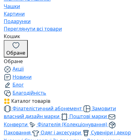
Чашки
Картини
Подарунки
Переглянути всі товари
Кошик
Обране
Обране
Акції
Новини
Блог
Благодійність
Каталог товарів
Філателістичний абонемент
Замовити
власний дизайн марки
Поштові марки
Конверти
Філателія (Колекціонування)
Паковання
Одяг і аксесуари
Сувеніри і декор