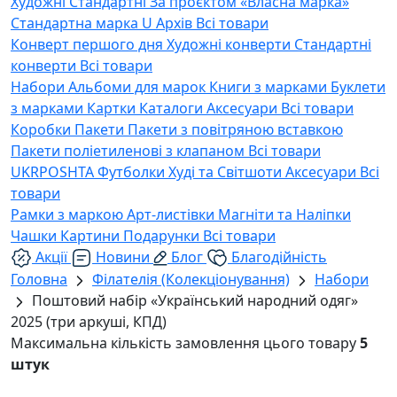
Художні
Стандартні
За проєктом «Власна марка»
Стандартна марка U
Архів
Всі товари
Конверт першого дня
Художні конверти
Стандартні
конверти
Всі товари
Набори
Альбоми для марок
Книги з марками
Буклети
з марками
Картки
Каталоги
Аксесуари
Всі товари
Коробки
Пакети
Пакети з повітряною вставкою
Пакети поліетиленові з клапаном
Всі товари
UKRPOSHTA
Футболки
Худі та Світшоти
Аксесуари
Всі
товари
Рамки з маркою
Арт-листівки
Магніти та Наліпки
Чашки
Картини
Подарунки
Всі товари
Акції
Новини
Блог
Благодійність
Головна
Філателія (Колекціонування)
Набори
Поштовий набір «Український народний одяг»
2025 (три аркуші, КПД)
Максимальна кількість замовлення цього товару
5
штук