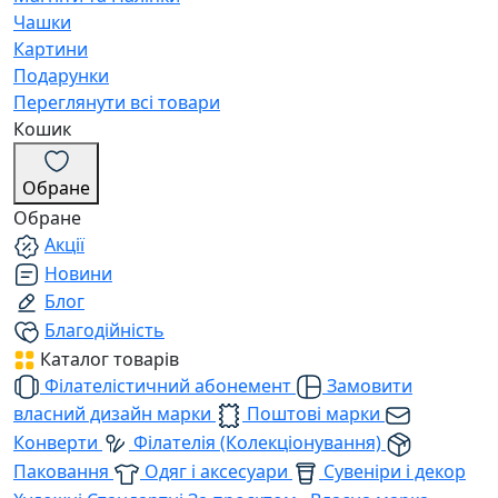
Чашки
Картини
Подарунки
Переглянути всі товари
Кошик
Обране
Обране
Акції
Новини
Блог
Благодійність
Каталог товарів
Філателістичний абонемент
Замовити
власний дизайн марки
Поштові марки
Конверти
Філателія (Колекціонування)
Паковання
Одяг і аксесуари
Сувеніри і декор