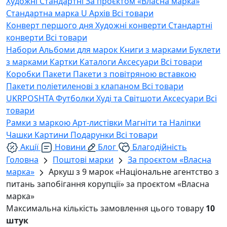
Художні
Стандартні
За проєктом «Власна марка»
Стандартна марка U
Архів
Всі товари
Конверт першого дня
Художні конверти
Стандартні
конверти
Всі товари
Набори
Альбоми для марок
Книги з марками
Буклети
з марками
Картки
Каталоги
Аксесуари
Всі товари
Коробки
Пакети
Пакети з повітряною вставкою
Пакети поліетиленові з клапаном
Всі товари
UKRPOSHTA
Футболки
Худі та Світшоти
Аксесуари
Всі
товари
Рамки з маркою
Арт-листівки
Магніти та Наліпки
Чашки
Картини
Подарунки
Всі товари
Акції
Новини
Блог
Благодійність
Головна
Поштові марки
За проєктом «Власна
марка»
Аркуш з 9 марок «Національне агентство з
питань запобігання корупції» за проєктом «Власна
марка»
Максимальна кількість замовлення цього товару
10
штук