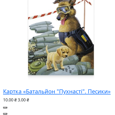
Картка «Батальйон "Пухнасті". Песики»
10.00 ₴
3.00 ₴