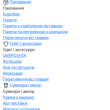
Паковання
Паковання
Коробки
Пакети
Пакети з повітряною вставкою
Пакети поліетиленові з клапаном
Переглянути всі товари
Одяг і аксесуари
Одяг і аксесуари
UKRPOSHTA
Футболки
Худі та Світшоти
Аксесуари
Переглянути всі товари
Сувеніри і декор
Сувеніри і декор
Рамки з маркою
Арт-листівки
Магніти та Наліпки