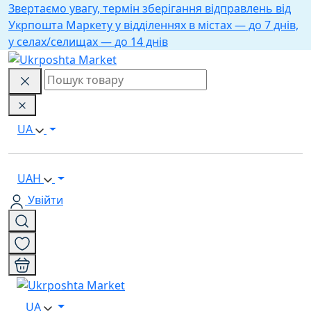
Звертаємо увагу, термін зберігання відправлень від
Укрпошта Маркету у відділеннях в містах — до 7 днів,
у селах/селищах — до 14 днів
UA
UAH
Увійти
UA