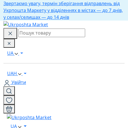
Звертаємо увагу, термін зберігання відправлень від
Укрпошта Маркету у відділеннях в містах — до 7 днів,
у селах/селищах — до 14 днів
UA
UAH
Увійти
UA