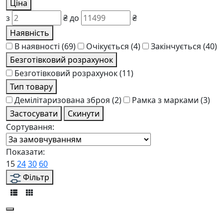
Ціна
з
₴
до
₴
Наявність
В наявності
(69)
Очікується
(4)
Закінчується
(40)
Безготівковий розрахунок
Безготівковий розрахунок
(11)
Тип товару
Демілітаризована зброя
(2)
Рамка з марками
(3)
Застосувати
Скинути
Сортування:
Показати:
15
24
30
60
Фільтр