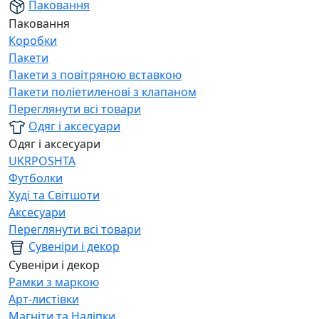
Паковання
Паковання
Коробки
Пакети
Пакети з повітряною вставкою
Пакети поліетиленові з клапаном
Переглянути всі товари
Одяг і аксесуари
Одяг і аксесуари
UKRPOSHTA
Футболки
Худі та Світшоти
Аксесуари
Переглянути всі товари
Сувеніри і декор
Сувеніри і декор
Рамки з маркою
Арт-листівки
Магніти та Наліпки