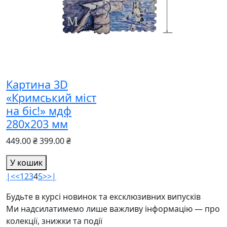
Картина 3D
«Кримський міст
на біс!» мдф
280х203 мм
449.00 ₴
399.00 ₴
У кошик
|<
<
1
2
3
4
5
>
>|
Будьте в курсі новинок та ексклюзивних випусків
Ми надсилатимемо лише важливу інформацію — про
колекції, знижки та події