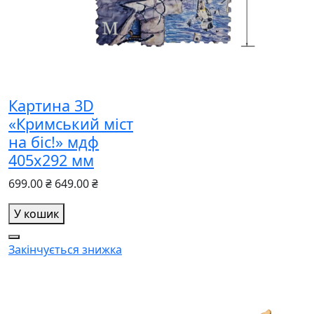
Картина 3D
«Кримський міст
на біс!» мдф
405х292 мм
699.00 ₴
649.00 ₴
У кошик
Закінчується
знижка