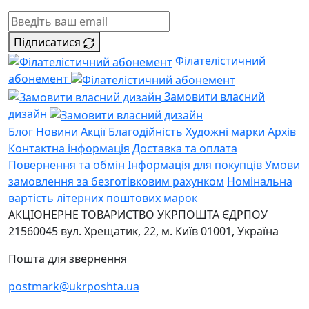
Підписатися
Філателістичний
абонемент
Замовити власний
дизайн
Блог
Новини
Акції
Благодійність
Художні марки
Архів
Контактна інформація
Доставка та оплата
Повернення та обмін
Інформація для покупців
Умови
замовлення за безготівковим рахунком
Номінальна
вартість літерних поштових марок
АКЦІОНЕРНЕ ТОВАРИСТВО УКРПОШТА
ЄДРПОУ
21560045
вул. Хрещатик, 22, м. Київ
01001, Україна
Пошта для звернення
postmark@ukrposhta.ua