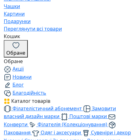
Чашки
Картини
Подарунки
Переглянути всі товари
Кошик
Обране
Обране
Акції
Новини
Блог
Благодійність
Каталог товарів
Філателістичний абонемент
Замовити
власний дизайн марки
Поштові марки
Конверти
Філателія (Колекціонування)
Паковання
Одяг і аксесуари
Сувеніри і декор