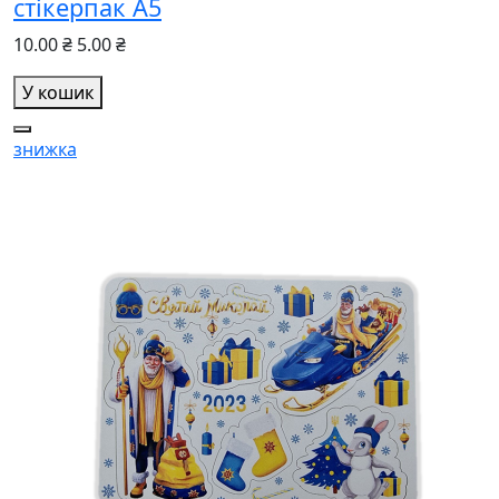
стікерпак А5
10.00 ₴
5.00 ₴
У кошик
знижка