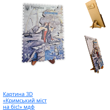
Картина 3D
«Кримський міст
на біс!» мдф