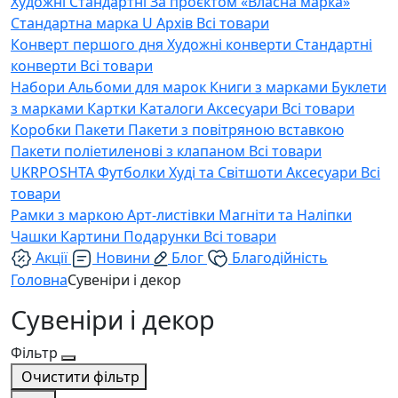
Художні
Стандартні
За проєктом «Власна марка»
Стандартна марка U
Архів
Всі товари
Конверт першого дня
Художні конверти
Стандартні
конверти
Всі товари
Набори
Альбоми для марок
Книги з марками
Буклети
з марками
Картки
Каталоги
Аксесуари
Всі товари
Коробки
Пакети
Пакети з повітряною вставкою
Пакети поліетиленові з клапаном
Всі товари
UKRPOSHTA
Футболки
Худі та Світшоти
Аксесуари
Всі
товари
Рамки з маркою
Арт-листівки
Магніти та Наліпки
Чашки
Картини
Подарунки
Всі товари
Акції
Новини
Блог
Благодійність
Головна
Сувеніри і декор
Сувеніри і декор
Фільтр
Очистити фільтр