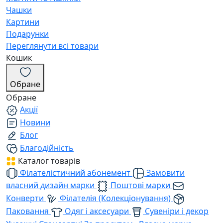
Чашки
Картини
Подарунки
Переглянути всі товари
Кошик
Обране
Обране
Акції
Новини
Блог
Благодійність
Каталог товарів
Філателістичний абонемент
Замовити
власний дизайн марки
Поштові марки
Конверти
Філателія (Колекціонування)
Паковання
Одяг і аксесуари
Сувеніри і декор