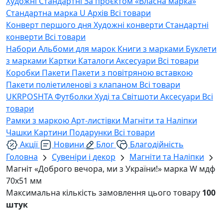
Художні
Стандартні
За проєктом «Власна марка»
Стандартна марка U
Архів
Всі товари
Конверт першого дня
Художні конверти
Стандартні
конверти
Всі товари
Набори
Альбоми для марок
Книги з марками
Буклети
з марками
Картки
Каталоги
Аксесуари
Всі товари
Коробки
Пакети
Пакети з повітряною вставкою
Пакети поліетиленові з клапаном
Всі товари
UKRPOSHTA
Футболки
Худі та Світшоти
Аксесуари
Всі
товари
Рамки з маркою
Арт-листівки
Магніти та Наліпки
Чашки
Картини
Подарунки
Всі товари
Акції
Новини
Блог
Благодійність
Головна
Сувеніри і декор
Магніти та Наліпки
Магніт «Доброго вечора, ми з України!» марка W мдф
70х51 мм
Максимальна кількість замовлення цього товару
100
штук