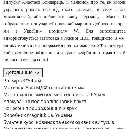
випуску Анастасії Бондарець, її малюнок про те, як кожен
українець робить все від нього залежне, в силу своїх
можливостей, аби наблизити нашу Перемогу. Магніт із
зображенням популярної поштової марки « Доброго вечора,
ми з України» номіналу W. Для виробництва
використовується заготовка з якісної ДВП товщиною 3 мм,
на яку наноситься зображення за допомогою УФ-принтера.
Зображення деталізоване та яскраве. Фарби не стираються й
не вигоряють на сонці.
Детальніше
Розмір
73*54 мм
Матеріал
біла МДФ товщиною 3 мм
Магніт
магнітний полімер товщиною 0, 9 мм
Упакування
поліпропіленовий пакет
Нанесення зображення
УФ-друк
Виробник
magnitik.ua, Україна
Будьте в курсі новинок та ексклюзивних випусків
Ми надсилатимемо лише важливу інформацію — про