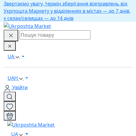
Звертаємо увагу, термін зберігання відправлень від
Укрпошта Маркету у відділеннях в містах — до 7 днів,
у селах/селищах — до 14 днів
UA
UAH
Увійти
UA