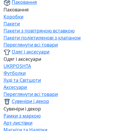
Паковання
Паковання
Коробки
Пакети
Пакети з повітряною вставкою
Пакети поліетиленові з клапаном
Переглянути всі товари
Одяг і аксесуари
Одяг і аксесуари
UKRPOSHTA
Футболки
Худі та Світшоти
Аксесуари
Переглянути всі товари
Сувеніри і декор
Сувеніри і декор
Рамки з маркою
Арт-листівки
Магніти та Наліпки