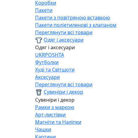
Коробки
Пакети
Пакети з повітряною вставкою
Пакети поліетиленові з клапаном
Переглянути всі товари
Одяг і аксесуари
Одяг і аксесуари
UKRPOSHTA
Футболки
Худі та Світшоти
Аксесуари
Переглянути всі товари
Сувеніри і декор
Сувеніри і декор
Рамки з маркою
Арт-листівки
Магніти та Наліпки
Чашки
Картини