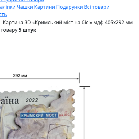
Наліпки
Чашки
Картини
Подарунки
Всі товари
сть
Картина 3D «Кримський міст на біс!» мдф 405х292 мм
 товару
5 штук