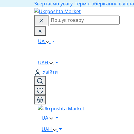
Звертаємо увагу, термін зберігання відпра
UA
UAH
Увійти
UA
UAH