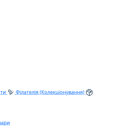
рти
Філателія (Колекціонування)
вари