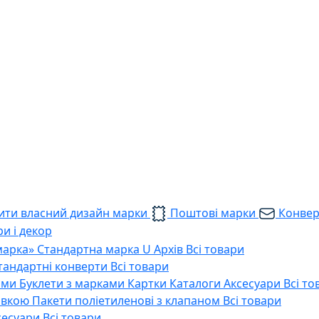
ти власний дизайн марки
Поштові марки
Конве
и і декор
марка»
Стандартна марка U
Архів
Всі товари
тандартні конверти
Всі товари
ами
Буклети з марками
Картки
Каталоги
Аксесуари
Всі то
тавкою
Пакети поліетиленові з клапаном
Всі товари
сесуари
Всі товари