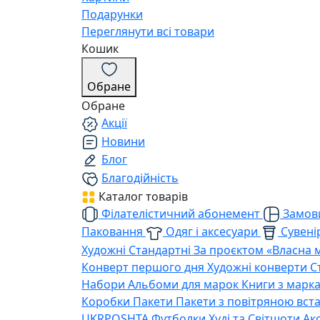
Подарунки
Переглянути всі товари
Кошик
Обране
Обране
Акції
Новини
Блог
Благодійність
Каталог товарів
Філателістичний абонемент
Замови
Паковання
Одяг і аксесуари
Сувенір
Художні
Стандартні
За проєктом «Власна 
Конверт першого дня
Художні конверти
С
Набори
Альбоми для марок
Книги з марк
Коробки
Пакети
Пакети з повітряною вс
UKRPOSHTA
Футболки
Худі та Світшоти
Ак