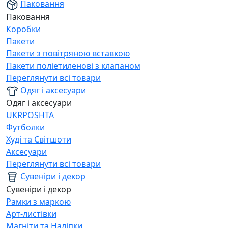
Паковання
Паковання
Коробки
Пакети
Пакети з повітряною вставкою
Пакети поліетиленові з клапаном
Переглянути всі товари
Одяг і аксесуари
Одяг і аксесуари
UKRPOSHTA
Футболки
Худі та Світшоти
Аксесуари
Переглянути всі товари
Сувеніри і декор
Сувеніри і декор
Рамки з маркою
Арт-листівки
Магніти та Наліпки