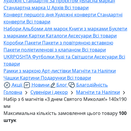
Художні
Стандартні
За проєктом «Власна марка»
Стандартна марка U
Архів
Всі товари
Конверт першого дня
Художні конверти
Стандартні
конверти
Всі товари
Набори
Альбоми для марок
Книги з марками
Буклети
з марками
Картки
Каталоги
Аксесуари
Всі товари
Коробки
Пакети
Пакети з повітряною вставкою
Пакети поліетиленові з клапаном
Всі товари
UKRPOSHTA
Футболки
Худі та Світшоти
Аксесуари
Всі
товари
Рамки з маркою
Арт-листівки
Магніти та Наліпки
Чашки
Картини
Подарунки
Всі товари
Акції
Новини
Блог
Благодійність
Головна
Сувеніри і декор
Магніти та Наліпки
Набір з 6 магнітів «З днем Святого Миколая!» 140х190
мм
Максимальна кількість замовлення цього товару
100
штук