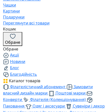
Чашки
Картини
Подарунки
Переглянути всі товари
Кошик
Обране
Обране
Акції
Новини
Блог
Благодійність
Каталог товарів
Філателістичний абонемент
Замовити
власний дизайн марки
Поштові марки
Конверти
Філателія (Колекціонування)
Паковання
Одяг і аксесуари
Сувеніри і декор