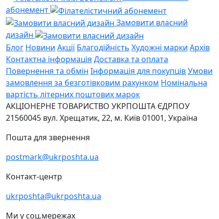
абонемент
Замовити власний
дизайн
Блог
Новини
Акції
Благодійність
Художні марки
Архів
Контактна інформація
Доставка та оплата
Повернення та обмін
Інформація для покупців
Умови
замовлення за безготівковим рахунком
Номінальна
вартість літерних поштових марок
АКЦІОНЕРНЕ ТОВАРИСТВО УКРПОШТА
ЄДРПОУ
21560045
вул. Хрещатик, 22, м. Київ
01001, Україна
Пошта для звернення
postmark@ukrposhta.ua
Контакт-центр
ukrposhta@ukrposhta.ua
Ми у соц.мережах