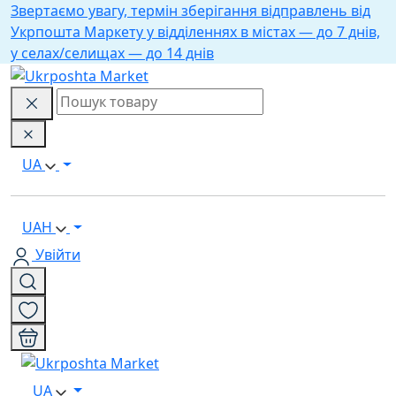
Звертаємо увагу, термін зберігання відправлень від
Укрпошта Маркету у відділеннях в містах — до 7 днів,
у селах/селищах — до 14 днів
UA
UAH
Увійти
UA