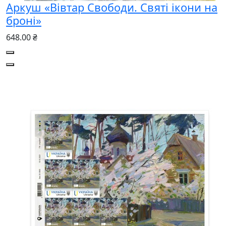
Аркуш «Вівтар Свободи. Святі ікони на
броні»
648.00 ₴