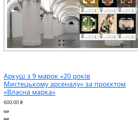
Аркуш з 9 марок «20 років
Мистецькому арсеналу» за проєктом
«Власна марка»
600.00 ₴