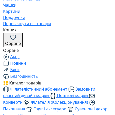
Чашки
Картини
Подарунки
Переглянути всі товари
Кошик
Обране
Обране
Акції
Новини
Блог
Благодійність
Каталог товарів
Філателістичний абонемент
Замовити
власний дизайн марки
Поштові марки
Конверти
Філателія (Колекціонування)
Паковання
Одяг і аксесуари
Сувеніри і декор