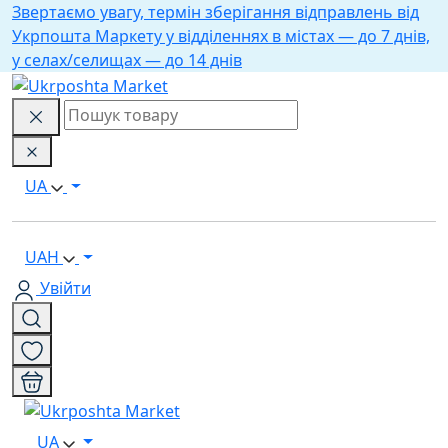
Звертаємо увагу, термін зберігання відправлень від
Укрпошта Маркету у відділеннях в містах — до 7 днів,
у селах/селищах — до 14 днів
UA
UAH
Увійти
UA