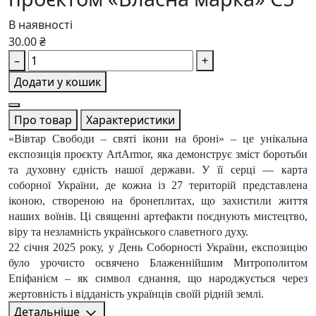
В наявності
30.00 ₴
–
+
Додати у кошик
Про товар
Характеристики
«Вівтар Свободи – святі ікони на броні» – це унікальна
експозиція проєкту ArtArmor, яка демонструє зміст боротьби
та духовну єдність нашої держави. У її серці — карта
соборної України, де кожна із 27 територій представлена
іконою, створеною на бронеплитах, що захистили життя
наших воїнів. Ці священні артефакти поєднують мистецтво,
віру та незламність українського славетного духу.
22 січня 2025 року, у День Соборності України, експозицію
було урочисто освячено Блаженнійшим Митрополитом
Епіфанієм – як символ єднання, що народжується через
жертовність і відданість українців своїй рідній землі.
Детальніше