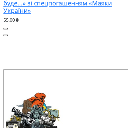
буде...» зі спецпогашенням «Маяки
України»
55.00 ₴