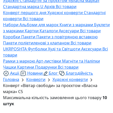
Художні
Стандартні
За проєктом «Власна марка»
Стандартна марка U
Архів
Всі товари
Конверт першого дня
Художні конверти
Стандартні
конверти
Всі товари
Набори
Альбоми для марок
Книги з марками
Буклети
з марками
Картки
Каталоги
Аксесуари
Всі товари
Коробки
Пакети
Пакети з повітряною вставкою
Пакети поліетиленові з клапаном
Всі товари
UKRPOSHTA
Футболки
Худі та Світшоти
Аксесуари
Всі
товари
Рамки з маркою
Арт-листівки
Магніти та Наліпки
Чашки
Картини
Подарунки
Всі товари
Акції
Новини
Блог
Благодійність
Головна
Конверти
Художні конверти
Конверт «Вівтар свободи» за проєктом «Власна
марка» C5
Максимальна кількість замовлення цього товару
10
штук