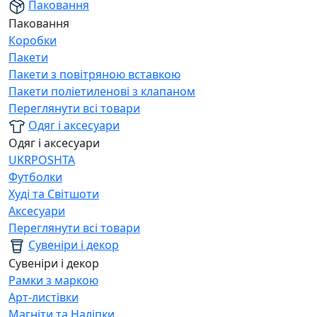
Паковання
Паковання
Коробки
Пакети
Пакети з повітряною вставкою
Пакети поліетиленові з клапаном
Переглянути всі товари
Одяг і аксесуари
Одяг і аксесуари
UKRPOSHTA
Футболки
Худі та Світшоти
Аксесуари
Переглянути всі товари
Сувеніри і декор
Сувеніри і декор
Рамки з маркою
Арт-листівки
Магніти та Наліпки