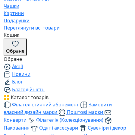
Чашки
Картини
Подарунки
Переглянути всі товари
Кошик
Обране
Обране
Акції
Новини
Блог
Благодійність
Каталог товарів
Філателістичний абонемент
Замовити
власний дизайн марки
Поштові марки
Конверти
Філателія (Колекціонування)
Паковання
Одяг і аксесуари
Сувеніри і декор