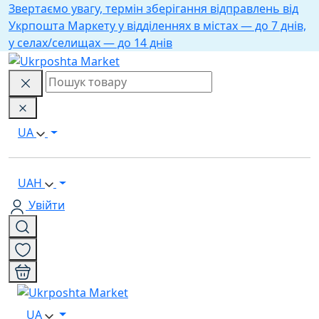
Звертаємо увагу, термін зберігання відправлень від
Укрпошта Маркету у відділеннях в містах — до 7 днів,
у селах/селищах — до 14 днів
UA
UAH
Увійти
UA