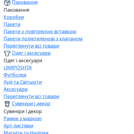
Паковання
Паковання
Коробки
Пакети
Пакети з повітряною вставкою
Пакети поліетиленові з клапаном
Переглянути всі товари
Одяг і аксесуари
Одяг і аксесуари
UKRPOSHTA
Футболки
Худі та Світшоти
Аксесуари
Переглянути всі товари
Сувеніри і декор
Сувеніри і декор
Рамки з маркою
Арт-листівки
Магніти та Наліпки