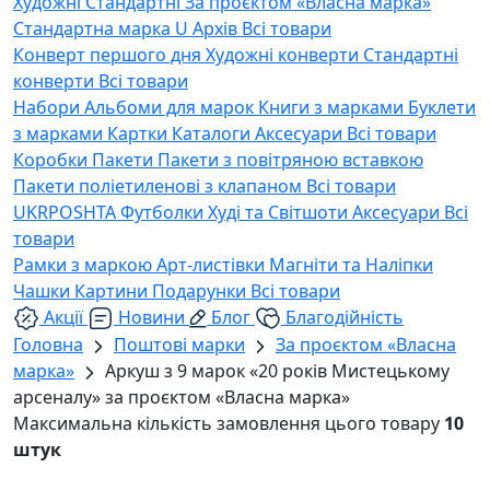
Художні
Стандартні
За проєктом «Власна марка»
Стандартна марка U
Архів
Всі товари
Конверт першого дня
Художні конверти
Стандартні
конверти
Всі товари
Набори
Альбоми для марок
Книги з марками
Буклети
з марками
Картки
Каталоги
Аксесуари
Всі товари
Коробки
Пакети
Пакети з повітряною вставкою
Пакети поліетиленові з клапаном
Всі товари
UKRPOSHTA
Футболки
Худі та Світшоти
Аксесуари
Всі
товари
Рамки з маркою
Арт-листівки
Магніти та Наліпки
Чашки
Картини
Подарунки
Всі товари
Акції
Новини
Блог
Благодійність
Головна
Поштові марки
За проєктом «Власна
марка»
Аркуш з 9 марок «20 років Мистецькому
арсеналу» за проєктом «Власна марка»
Максимальна кількість замовлення цього товару
10
штук