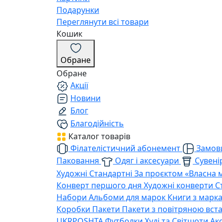
Подарунки
Переглянути всі товари
Кошик
Обране
Обране
Акції
Новини
Блог
Благодійність
Каталог товарів
Філателістичний абонемент
Замови
Паковання
Одяг і аксесуари
Сувенір
Художні
Стандартні
За проєктом «Власна 
Конверт першого дня
Художні конверти
С
Набори
Альбоми для марок
Книги з марк
Коробки
Пакети
Пакети з повітряною вс
UKRPOSHTA
Футболки
Худі та Світшоти
Ак