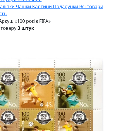
Наліпки
Чашки
Картини
Подарунки
Всі товари
сть
Аркуш «100 років FIFA»
 товару
3 штук