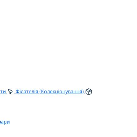
рти
Філателія (Колекціонування)
вари