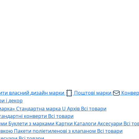
ти власний дизайн марки
Поштові марки
Конве
и і декор
марка»
Стандартна марка U
Архів
Всі товари
тандартні конверти
Всі товари
ами
Буклети з марками
Картки
Каталоги
Аксесуари
Всі то
тавкою
Пакети поліетиленові з клапаном
Всі товари
сесуари
Всі товари