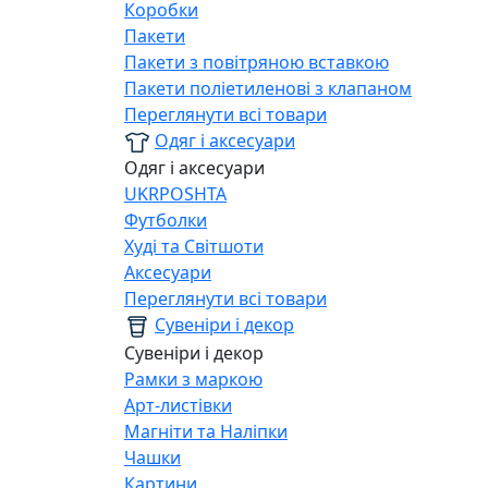
Коробки
Пакети
Пакети з повітряною вставкою
Пакети поліетиленові з клапаном
Переглянути всі товари
Одяг і аксесуари
Одяг і аксесуари
UKRPOSHTA
Футболки
Худі та Світшоти
Аксесуари
Переглянути всі товари
Сувеніри і декор
Сувеніри і декор
Рамки з маркою
Арт-листівки
Магніти та Наліпки
Чашки
Картини