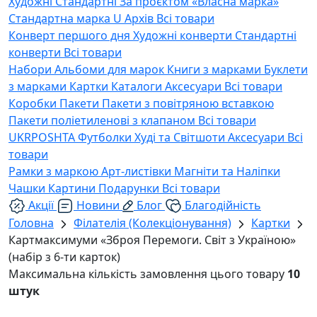
Художні
Стандартні
За проєктом «Власна марка»
Стандартна марка U
Архів
Всі товари
Конверт першого дня
Художні конверти
Стандартні
конверти
Всі товари
Набори
Альбоми для марок
Книги з марками
Буклети
з марками
Картки
Каталоги
Аксесуари
Всі товари
Коробки
Пакети
Пакети з повітряною вставкою
Пакети поліетиленові з клапаном
Всі товари
UKRPOSHTA
Футболки
Худі та Світшоти
Аксесуари
Всі
товари
Рамки з маркою
Арт-листівки
Магніти та Наліпки
Чашки
Картини
Подарунки
Всі товари
Акції
Новини
Блог
Благодійність
Головна
Філателія (Колекціонування)
Картки
Картмаксимуми «Зброя Перемоги. Світ з Україною»
(набір з 6-ти карток)
Максимальна кількість замовлення цього товару
10
штук