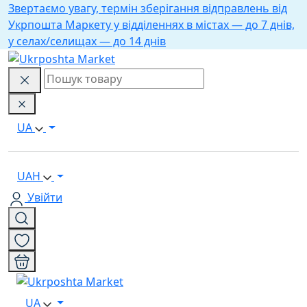
Звертаємо увагу, термін зберігання відправлень від
Укрпошта Маркету у відділеннях в містах — до 7 днів,
у селах/селищах — до 14 днів
UA
UAH
Увійти
UA