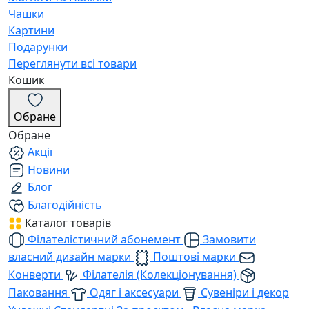
Чашки
Картини
Подарунки
Переглянути всі товари
Кошик
Обране
Обране
Акції
Новини
Блог
Благодійність
Каталог товарів
Філателістичний абонемент
Замовити
власний дизайн марки
Поштові марки
Конверти
Філателія (Колекціонування)
Паковання
Одяг і аксесуари
Сувеніри і декор