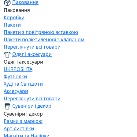
Паковання
Паковання
Коробки
Пакети
Пакети з повітряною вставкою
Пакети поліетиленові з клапаном
Переглянути всі товари
Одяг і аксесуари
Одяг і аксесуари
UKRPOSHTA
Футболки
Худі та Світшоти
Аксесуари
Переглянути всі товари
Сувеніри і декор
Сувеніри і декор
Рамки з маркою
Арт-листівки
Магніти та Наліпки