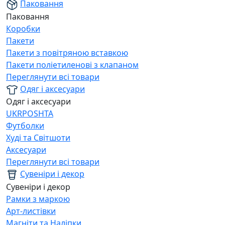
Паковання
Паковання
Коробки
Пакети
Пакети з повітряною вставкою
Пакети поліетиленові з клапаном
Переглянути всі товари
Одяг і аксесуари
Одяг і аксесуари
UKRPOSHTA
Футболки
Худі та Світшоти
Аксесуари
Переглянути всі товари
Сувеніри і декор
Сувеніри і декор
Рамки з маркою
Арт-листівки
Магніти та Наліпки