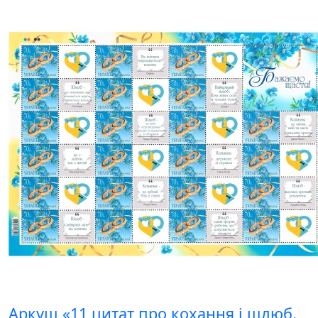
Аркуш «11 цитат про кохання і шлюб.