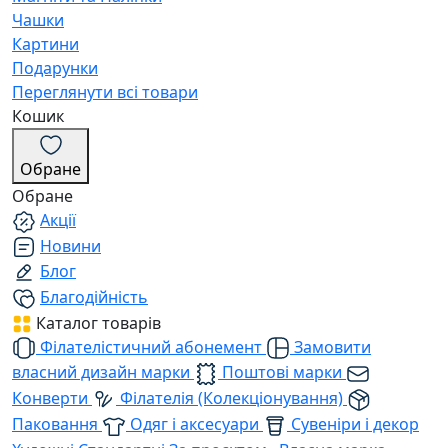
Чашки
Картини
Подарунки
Переглянути всі товари
Кошик
Обране
Обране
Акції
Новини
Блог
Благодійність
Каталог товарів
Філателістичний абонемент
Замовити
власний дизайн марки
Поштові марки
Конверти
Філателія (Колекціонування)
Паковання
Одяг і аксесуари
Сувеніри і декор