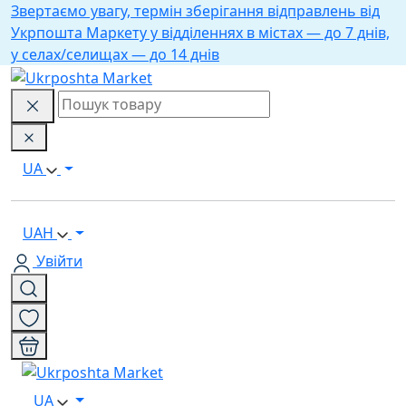
Звертаємо увагу, термін зберігання відправлень від
Укрпошта Маркету у відділеннях в містах — до 7 днів,
у селах/селищах — до 14 днів
UA
UAH
Увійти
UA