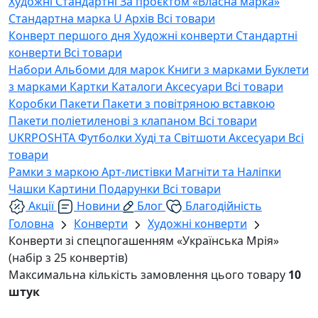
Художні
Стандартні
За проєктом «Власна марка»
Стандартна марка U
Архів
Всі товари
Конверт першого дня
Художні конверти
Стандартні
конверти
Всі товари
Набори
Альбоми для марок
Книги з марками
Буклети
з марками
Картки
Каталоги
Аксесуари
Всі товари
Коробки
Пакети
Пакети з повітряною вставкою
Пакети поліетиленові з клапаном
Всі товари
UKRPOSHTA
Футболки
Худі та Світшоти
Аксесуари
Всі
товари
Рамки з маркою
Арт-листівки
Магніти та Наліпки
Чашки
Картини
Подарунки
Всі товари
Акції
Новини
Блог
Благодійність
Головна
Конверти
Художні конверти
Конверти зі спецпогашенням «Українська Мрія»
(набір з 25 конвертів)
Максимальна кількість замовлення цього товару
10
штук