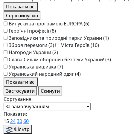
Показати всі
Серії випусків
Випуски за програмою EUROPA
(6)
Героїчні професії
(8)
Заповідники та природні парки України
(1)
Зброя перемоги
(3)
Міста Героїв
(10)
Нагороди України
(2)
Слава Силам оборони і безпеки України!
(3)
Українська вишивка
(7)
Український народний одяг
(4)
Показати всі
Застосувати
Скинути
Сортування:
Показати:
15
24
30
60
Фільтр