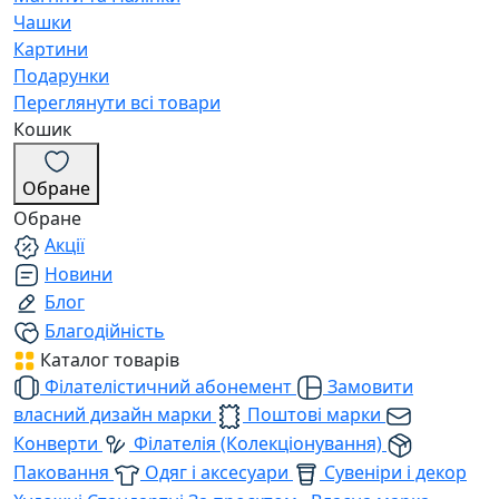
Чашки
Картини
Подарунки
Переглянути всі товари
Кошик
Обране
Обране
Акції
Новини
Блог
Благодійність
Каталог товарів
Філателістичний абонемент
Замовити
власний дизайн марки
Поштові марки
Конверти
Філателія (Колекціонування)
Паковання
Одяг і аксесуари
Сувеніри і декор