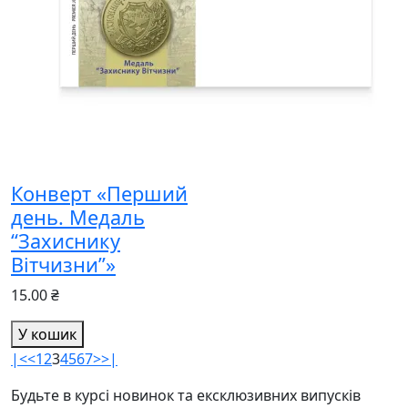
Конверт «Перший
день. Медаль
“Захиснику
Вітчизни”»
15.00 ₴
У кошик
|<
<
1
2
3
4
5
6
7
>
>|
Будьте в курсі новинок та ексклюзивних випусків