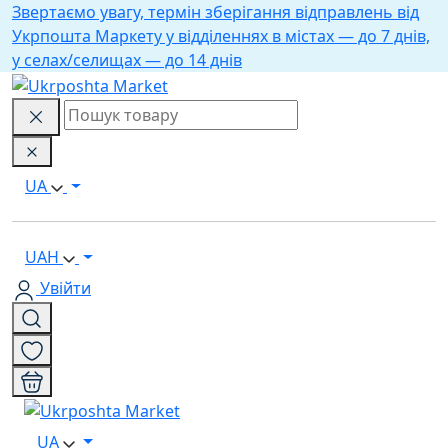
Звертаємо увагу, термін зберігання відправлень від
Укрпошта Маркету у відділеннях в містах — до 7 днів,
у селах/селищах — до 14 днів
UA
UAH
Увійти
UA