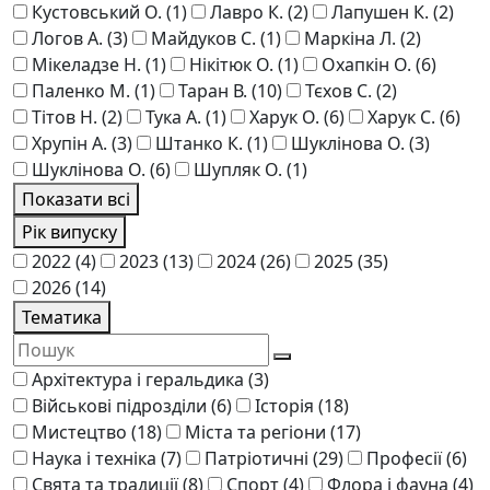
Кустовський О.
(1)
Лавро К.
(2)
Лапушен К.
(2)
Логов А.
(3)
Майдуков С.
(1)
Маркіна Л.
(2)
Мікеладзе Н.
(1)
Нікітюк О.
(1)
Охапкін О.
(6)
Паленко М.
(1)
Таран В.
(10)
Тєхов С.
(2)
Тітов Н.
(2)
Тука А.
(1)
Харук О.
(6)
Харук С.
(6)
Хрупін А.
(3)
Штанко К.
(1)
Шукліновa О.
(3)
Шуклінова О.
(6)
Шупляк О.
(1)
Показати всі
Рік випуску
2022
(4)
2023
(13)
2024
(26)
2025
(35)
2026
(14)
Тематика
Архітектура і геральдика
(3)
Військові підрозділи
(6)
Історія
(18)
Мистецтво
(18)
Міста та регіони
(17)
Наука і техніка
(7)
Патріотичні
(29)
Професії
(6)
Свята та традиції
(8)
Спорт
(4)
Флора і фауна
(4)