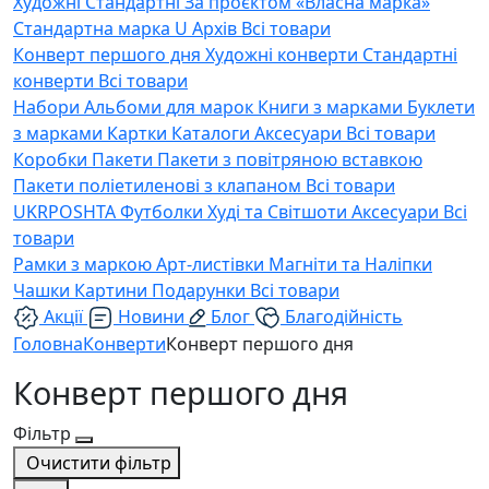
Художні
Стандартні
За проєктом «Власна марка»
Стандартна марка U
Архів
Всі товари
Конверт першого дня
Художні конверти
Стандартні
конверти
Всі товари
Набори
Альбоми для марок
Книги з марками
Буклети
з марками
Картки
Каталоги
Аксесуари
Всі товари
Коробки
Пакети
Пакети з повітряною вставкою
Пакети поліетиленові з клапаном
Всі товари
UKRPOSHTA
Футболки
Худі та Світшоти
Аксесуари
Всі
товари
Рамки з маркою
Арт-листівки
Магніти та Наліпки
Чашки
Картини
Подарунки
Всі товари
Акції
Новини
Блог
Благодійність
Головна
Конверти
Конверт першого дня
Конверт першого дня
Фільтр
Очистити фільтр