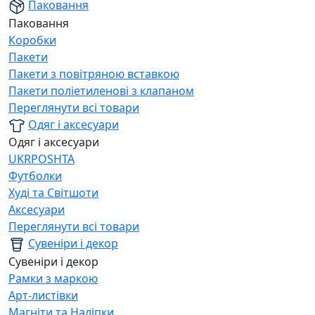
Паковання
Паковання
Коробки
Пакети
Пакети з повітряною вставкою
Пакети поліетиленові з клапаном
Переглянути всі товари
Одяг і аксесуари
Одяг і аксесуари
UKRPOSHTA
Футболки
Худі та Світшоти
Аксесуари
Переглянути всі товари
Сувеніри і декор
Сувеніри і декор
Рамки з маркою
Арт-листівки
Магніти та Наліпки