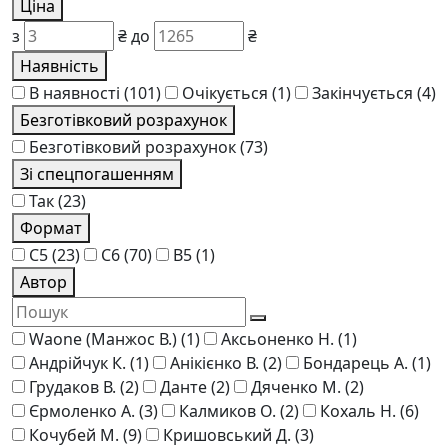
Ціна
з
₴
до
₴
Наявність
В наявності
(101)
Очікується
(1)
Закінчується
(4)
Безготівковий розрахунок
Безготівковий розрахунок
(73)
Зі спецпогашенням
Так
(23)
Формат
C5
(23)
C6
(70)
В5
(1)
Автор
Waone (Манжос В.)
(1)
Аксьоненко Н.
(1)
Андрійчук К.
(1)
Анікієнко В.
(2)
Бондарець А.
(1)
Грудаков В.
(2)
Данте
(2)
Дяченко М.
(2)
Єрмоленко А.
(3)
Калмиков О.
(2)
Кохаль Н.
(6)
Кочубей М.
(9)
Кришовський Д.
(3)