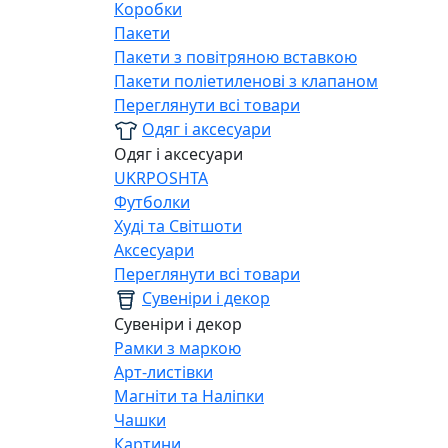
Коробки
Пакети
Пакети з повітряною вставкою
Пакети поліетиленові з клапаном
Переглянути всі товари
Одяг і аксесуари
Одяг і аксесуари
UKRPOSHTA
Футболки
Худі та Світшоти
Аксесуари
Переглянути всі товари
Сувеніри і декор
Сувеніри і декор
Рамки з маркою
Арт-листівки
Магніти та Наліпки
Чашки
Картини