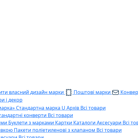
ти власний дизайн марки
Поштові марки
Конве
и і декор
марка»
Стандартна марка U
Архів
Всі товари
тандартні конверти
Всі товари
ами
Буклети з марками
Картки
Каталоги
Аксесуари
Всі то
тавкою
Пакети поліетиленові з клапаном
Всі товари
сесуари
Всі товари