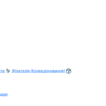
рти
Філателія (Колекціонування)
вари