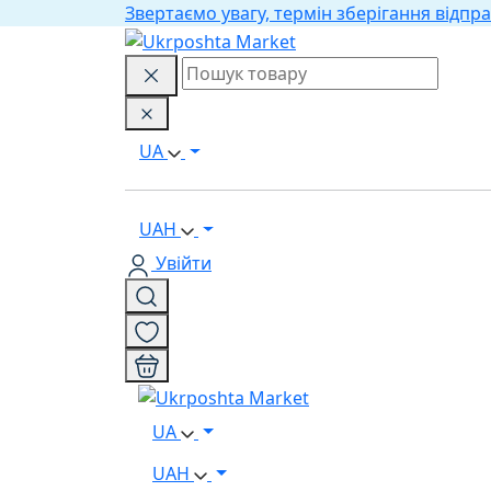
Звертаємо увагу, термін зберігання відпра
UA
UAH
Увійти
UA
UAH