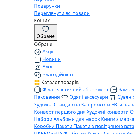
Подарунки
Переглянути всі товари
Кошик
Обране
Обране
Акції
Новини
Блог
Благодійність
Каталог товарів
Філателістичний абонемент
Замови
Паковання
Одяг і аксесуари
Сувенір
Художні
Стандартні
За проєктом «Власна 
Конверт першого дня
Художні конверти
С
Набори
Альбоми для марок
Книги з марк
Коробки
Пакети
Пакети з повітряною вс
UKRPOSHTA
Футболки
Худі та Світшоти
Ак