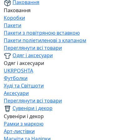
Паковання
Паковання
Коробки
Пакети
Пакети з повітряною вставкою
Пакети поліетиленові з клапаном
Переглянути всі товари
Одяг і аксесуари
Одяг і аксесуари
UKRPOSHTA
Футболки
Худі та Світшоти
Аксесуари
Переглянути всі товари
Сувеніри і декор
Сувеніри і декор
Рамки з маркою
Арт-листівки
Магніти та Наліпки