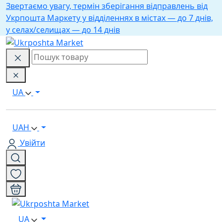
Звертаємо увагу, термін зберігання відправлень від
Укрпошта Маркету у відділеннях в містах — до 7 днів,
у селах/селищах — до 14 днів
UA
UAH
Увійти
UA