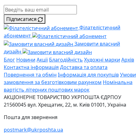
Підписатися
Філателістичний
абонемент
Замовити власний
дизайн
Блог
Новини
Акції
Благодійність
Художні марки
Архів
Контактна інформація
Доставка та оплата
Повернення та обмін
Інформація для покупців
Умови
замовлення за безготівковим рахунком
Номінальна
вартість літерних поштових марок
АКЦІОНЕРНЕ ТОВАРИСТВО УКРПОШТА
ЄДРПОУ
21560045
вул. Хрещатик, 22, м. Київ
01001, Україна
Пошта для звернення
postmark@ukrposhta.ua