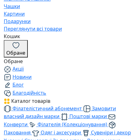
Чашки
Картини
Подарунки
Переглянути всі товари
Кошик
Обране
Обране
Акції
Новини
Блог
Благодійність
Каталог товарів
Філателістичний абонемент
Замовити
власний дизайн марки
Поштові марки
Конверти
Філателія (Колекціонування)
Паковання
Одяг і аксесуари
Сувеніри і декор