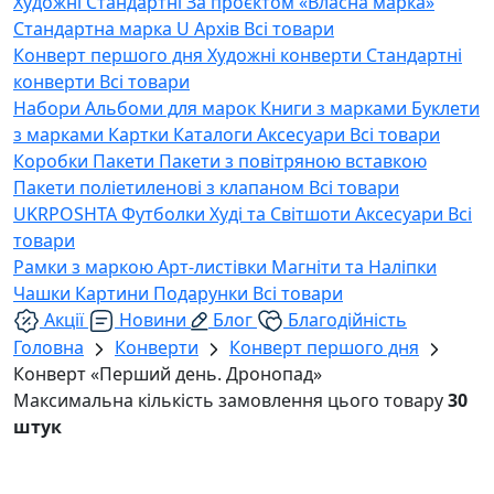
Художні
Стандартні
За проєктом «Власна марка»
Стандартна марка U
Архів
Всі товари
Конверт першого дня
Художні конверти
Стандартні
конверти
Всі товари
Набори
Альбоми для марок
Книги з марками
Буклети
з марками
Картки
Каталоги
Аксесуари
Всі товари
Коробки
Пакети
Пакети з повітряною вставкою
Пакети поліетиленові з клапаном
Всі товари
UKRPOSHTA
Футболки
Худі та Світшоти
Аксесуари
Всі
товари
Рамки з маркою
Арт-листівки
Магніти та Наліпки
Чашки
Картини
Подарунки
Всі товари
Акції
Новини
Блог
Благодійність
Головна
Конверти
Конверт першого дня
Конверт «Перший день. Дронопад»
Максимальна кількість замовлення цього товару
30
штук