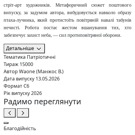
стріт-арт художників. Метафоричний сюжет поштового
випуску, за задумом автора, вибудовується навколо образу
птаха-лучника, який протистоїть повітряній навалі табунів
нечисті. Робота постає жестом вшанування тих, хто
забезпечує захист неба, — сил протиповітряної оборони.
Детальніше
Тематика
Патріотичні
Тираж
15000
Автор
Waone (Манжос В.)
Дата випуску
13.05.2026
Формат
C6
Рік випуску
2026
Радимо переглянути
Благодійність