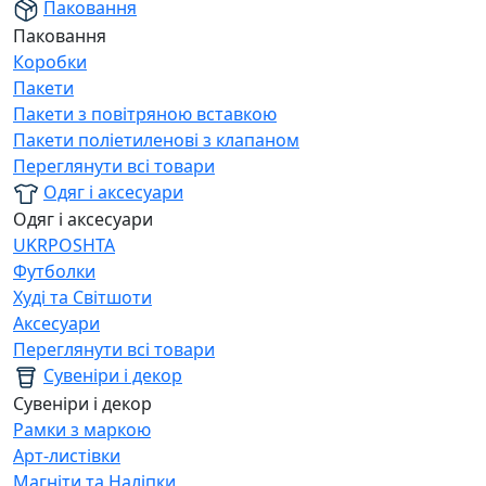
Паковання
Паковання
Коробки
Пакети
Пакети з повітряною вставкою
Пакети поліетиленові з клапаном
Переглянути всі товари
Одяг і аксесуари
Одяг і аксесуари
UKRPOSHTA
Футболки
Худі та Світшоти
Аксесуари
Переглянути всі товари
Сувеніри і декор
Сувеніри і декор
Рамки з маркою
Арт-листівки
Магніти та Наліпки