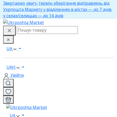
Звертаємо увагу, термін зберігання відправлень від
Укрпошта Маркету у відділеннях в містах — до 7 днів,
у селах/селищах — до 14 днів
UA
UAH
Увійти
UA