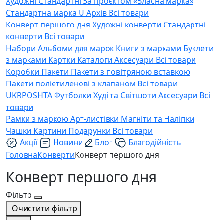
Художні
Стандартні
За проєктом «Власна марка»
Стандартна марка U
Архів
Всі товари
Конверт першого дня
Художні конверти
Стандартні
конверти
Всі товари
Набори
Альбоми для марок
Книги з марками
Буклети
з марками
Картки
Каталоги
Аксесуари
Всі товари
Коробки
Пакети
Пакети з повітряною вставкою
Пакети поліетиленові з клапаном
Всі товари
UKRPOSHTA
Футболки
Худі та Світшоти
Аксесуари
Всі
товари
Рамки з маркою
Арт-листівки
Магніти та Наліпки
Чашки
Картини
Подарунки
Всі товари
Акції
Новини
Блог
Благодійність
Головна
Конверти
Конверт першого дня
Конверт першого дня
Фільтр
Очистити фільтр