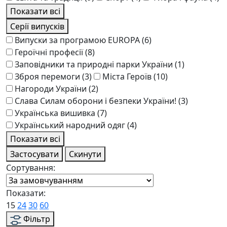
Показати всі
Серії випусків
Випуски за програмою EUROPA
(6)
Героїчні професії
(8)
Заповідники та природні парки України
(1)
Зброя перемоги
(3)
Міста Героїв
(10)
Нагороди України
(2)
Слава Силам оборони і безпеки України!
(3)
Українська вишивка
(7)
Український народний одяг
(4)
Показати всі
Застосувати
Скинути
Сортування:
Показати:
15
24
30
60
Фільтр