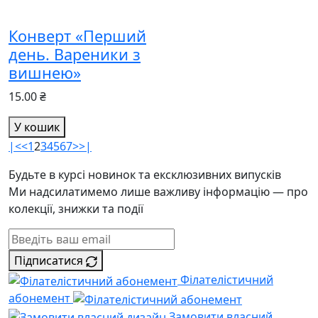
Конверт «Перший
день. Вареники з
вишнею»
15.00 ₴
У кошик
|<
<
1
2
3
4
5
6
7
>
>|
Будьте в курсі новинок та ексклюзивних випусків
Ми надсилатимемо лише важливу інформацію — про
колекції, знижки та події
Підписатися
Філателістичний
абонемент
Замовити власний