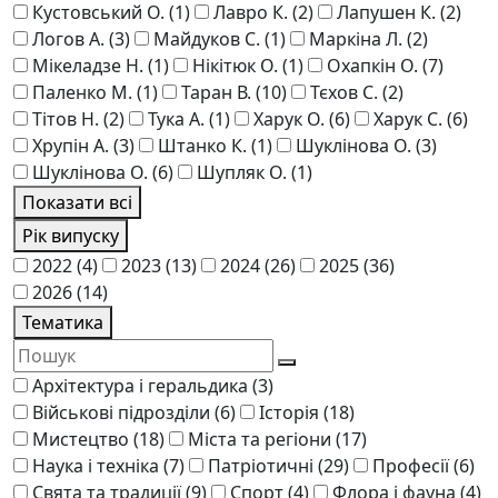
Кустовський О.
(1)
Лавро К.
(2)
Лапушен К.
(2)
Логов А.
(3)
Майдуков С.
(1)
Маркіна Л.
(2)
Мікеладзе Н.
(1)
Нікітюк О.
(1)
Охапкін О.
(7)
Паленко М.
(1)
Таран В.
(10)
Тєхов С.
(2)
Тітов Н.
(2)
Тука А.
(1)
Харук О.
(6)
Харук С.
(6)
Хрупін А.
(3)
Штанко К.
(1)
Шукліновa О.
(3)
Шуклінова О.
(6)
Шупляк О.
(1)
Показати всі
Рік випуску
2022
(4)
2023
(13)
2024
(26)
2025
(36)
2026
(14)
Тематика
Архітектура і геральдика
(3)
Військові підрозділи
(6)
Історія
(18)
Мистецтво
(18)
Міста та регіони
(17)
Наука і техніка
(7)
Патріотичні
(29)
Професії
(6)
Свята та традиції
(9)
Спорт
(4)
Флора і фауна
(4)