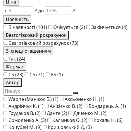
Ціна
з
₴
до
₴
Наявність
В наявності
(101)
Очікується
(2)
Закінчується
(4)
Безготівковий розрахунок
Безготівковий розрахунок
(73)
Зі спецпогашенням
Так
(24)
Формат
C5
(23)
C6
(71)
В5
(1)
Автор
Waone (Манжос В.)
(1)
Аксьоненко Н.
(1)
Андрійчук К.
(1)
Анікієнко В.
(2)
Бондарець А.
(1)
Грудаков В.
(2)
Данте
(2)
Дяченко М.
(2)
Єрмоленко А.
(3)
Калмиков О.
(2)
Кохаль Н.
(6)
Кочубей М.
(9)
Кришовський Д.
(3)