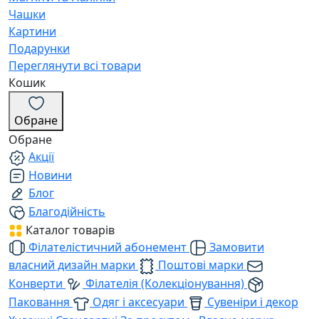
Чашки
Картини
Подарунки
Переглянути всі товари
Кошик
Обране
Обране
Акції
Новини
Блог
Благодійність
Каталог товарів
Філателістичний абонемент
Замовити
власний дизайн марки
Поштові марки
Конверти
Філателія (Колекціонування)
Паковання
Одяг і аксесуари
Сувеніри і декор