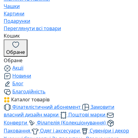
Чашки
Картини
Подарунки
Переглянути всі товари
Кошик
Обране
Обране
Акції
Новини
Блог
Благодійність
Каталог товарів
Філателістичний абонемент
Замовити
власний дизайн марки
Поштові марки
Конверти
Філателія (Колекціонування)
Паковання
Одяг і аксесуари
Сувеніри і декор