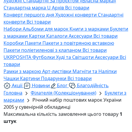
Художні
Стандартні
За проєктом «Власна марка»
Стандартна марка U
Архів
Всі товари
Конверт першого дня
Художні конверти
Стандартні
конверти
Всі товари
Набори
Альбоми для марок
Книги з марками
Буклети
з марками
Картки
Каталоги
Аксесуари
Всі товари
Коробки
Пакети
Пакети з повітряною вставкою
Пакети поліетиленові з клапаном
Всі товари
UKRPOSHTA
Футболки
Худі та Світшоти
Аксесуари
Всі
товари
Рамки з маркою
Арт-листівки
Магніти та Наліпки
Чашки
Картини
Подарунки
Всі товари
Акції
Новини
Блог
Благодійність
Головна
Філателія (Колекціонування)
Буклети з
марками
Річний набір поштових марок України
2005 у сувенірній обкладинці
Максимальна кількість замовлення цього товару
1
штук