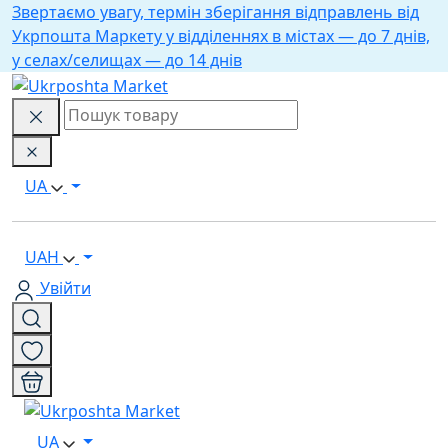
Звертаємо увагу, термін зберігання відправлень від
Укрпошта Маркету у відділеннях в містах — до 7 днів,
у селах/селищах — до 14 днів
UA
UAH
Увійти
UA