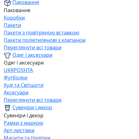
Паковання
Паковання
Коробки
Пакети
Пакети з повітряною вставкою
Пакети поліетиленові з клапаном
Переглянути всі товари
Одяг і аксесуари
Одяг і аксесуари
UKRPOSHTA
Футболки
Худі та Світшоти
Аксесуари
Переглянути всі товари
Сувеніри і декор
Сувеніри і декор
Рамки з маркою
Арт-листівки
Магніти та Наліпки