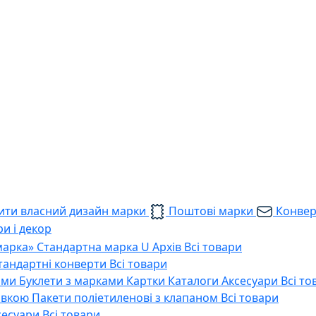
ти власний дизайн марки
Поштові марки
Конве
и і декор
марка»
Стандартна марка U
Архів
Всі товари
тандартні конверти
Всі товари
ами
Буклети з марками
Картки
Каталоги
Аксесуари
Всі то
тавкою
Пакети поліетиленові з клапаном
Всі товари
сесуари
Всі товари