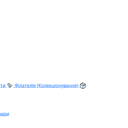
рти
Філателія (Колекціонування)
вари