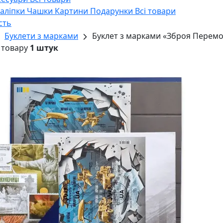
Наліпки
Чашки
Картини
Подарунки
Всі товари
сть
Буклети з марками
Буклет з марками «Зброя Перемо
 товару
1 штук