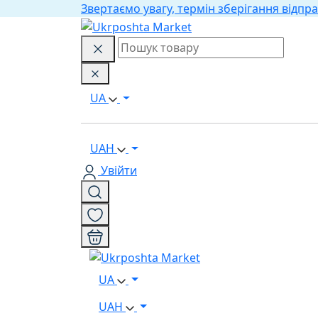
Звертаємо увагу, термін зберігання відпра
UA
UAH
Увійти
UA
UAH