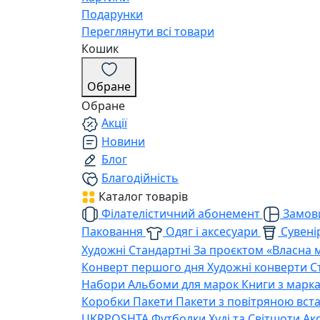
Подарунки
Переглянути всі товари
Кошик
Обране
Обране
Акції
Новини
Блог
Благодійність
Каталог товарів
Філателістичний абонемент
Замови
Паковання
Одяг і аксесуари
Сувенір
Художні
Стандартні
За проєктом «Власна 
Конверт першого дня
Художні конверти
С
Набори
Альбоми для марок
Книги з марк
Коробки
Пакети
Пакети з повітряною вс
UKRPOSHTA
Футболки
Худі та Світшоти
Ак