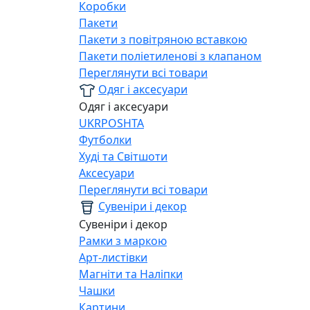
Коробки
Пакети
Пакети з повітряною вставкою
Пакети поліетиленові з клапаном
Переглянути всі товари
Одяг і аксесуари
Одяг і аксесуари
UKRPOSHTA
Футболки
Худі та Світшоти
Аксесуари
Переглянути всі товари
Сувеніри і декор
Сувеніри і декор
Рамки з маркою
Арт-листівки
Магніти та Наліпки
Чашки
Картини