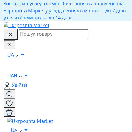
Звертаємо увагу, термін зберігання відправлень від
Укрпошта Маркету у відділеннях в містах — до 7 днів,
у селах/селищах — до 14 днів
UA
UAH
Увійти
UA