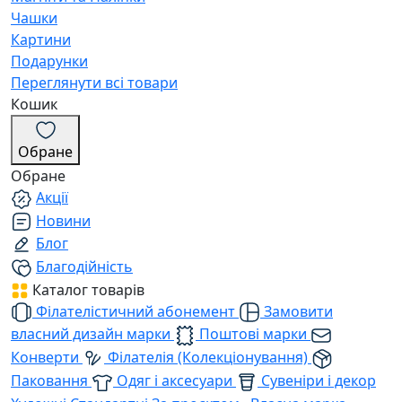
Чашки
Картини
Подарунки
Переглянути всі товари
Кошик
Обране
Обране
Акції
Новини
Блог
Благодійність
Каталог товарів
Філателістичний абонемент
Замовити
власний дизайн марки
Поштові марки
Конверти
Філателія (Колекціонування)
Паковання
Одяг і аксесуари
Сувеніри і декор