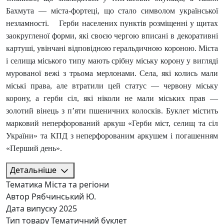
Бахмута — міста-фортеці, що стало символом української
незламності. Герби населених пунктів розміщенні у щитах
заокругленої форми, які своєю чергою вписані в декоративні
картуші, увінчані відповідною геральдичною короною. Міста
і селища міського типу мають срібну міську корону у вигляді
мурованої вежі з трьома мерлонами. Села, які колись мали
міські права, але втратили цей статус — червону міську
корону, а герби сіл, які ніколи не мали міських прав —
золотий вінець з п’яти пшеничних колосків. Буклет містить
марковий неперфорований аркуш «Герби міст, селищ та сіл
України» та КПД з неперфорованим аркушем і погашенням
«Перший день».
Детальніше
Тематика
Міста та регіони
Автор
Рябчинський Ю.
Дата випуску
2025
Тип товару
Тематичний буклет