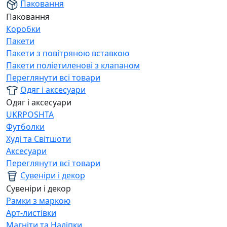
Паковання
Паковання
Коробки
Пакети
Пакети з повітряною вставкою
Пакети поліетиленові з клапаном
Переглянути всі товари
Одяг і аксесуари
Одяг і аксесуари
UKRPOSHTA
Футболки
Худі та Світшоти
Аксесуари
Переглянути всі товари
Сувеніри і декор
Сувеніри і декор
Рамки з маркою
Арт-листівки
Магніти та Наліпки