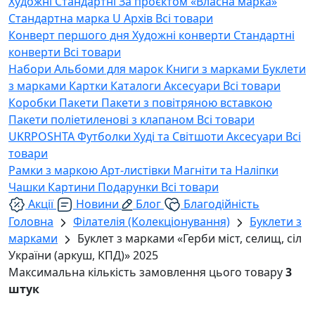
Художні
Стандартні
За проєктом «Власна марка»
Стандартна марка U
Архів
Всі товари
Конверт першого дня
Художні конверти
Стандартні
конверти
Всі товари
Набори
Альбоми для марок
Книги з марками
Буклети
з марками
Картки
Каталоги
Аксесуари
Всі товари
Коробки
Пакети
Пакети з повітряною вставкою
Пакети поліетиленові з клапаном
Всі товари
UKRPOSHTA
Футболки
Худі та Світшоти
Аксесуари
Всі
товари
Рамки з маркою
Арт-листівки
Магніти та Наліпки
Чашки
Картини
Подарунки
Всі товари
Акції
Новини
Блог
Благодійність
Головна
Філателія (Колекціонування)
Буклети з
марками
Буклет з марками «Герби міст, селищ, сіл
України (аркуш, КПД)» 2025
Максимальна кількість замовлення цього товару
3
штук