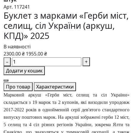
Арт. 117241
Буклет з марками «Герби міст,
селищ, сіл України (аркуш,
КПД)» 2025
В наявності
2300.00 ₴
1955.00 ₴
–
+
Додати у кошик
Про товар
Характеристики
Марковий аркуш «Герби міст, селищ та сіл України»
складається з 19 марок та 2 купонів, які виходили упродовж
2017-2022 років в однойменній серії дев'ятого стандартного
випуску поштових марок. На аркуші зображені герби 12 міст,
5 селищ та 4 сіл різних регіонів України, зокрема Ялти та
Єнакієво, що знаходяться у тимчасовій окупації, а також