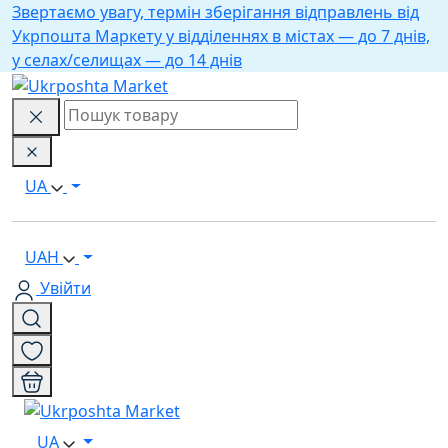
Звертаємо увагу, термін зберігання відправлень від
Укрпошта Маркету у відділеннях в містах — до 7 днів,
у селах/селищах — до 14 днів
UA
UAH
Увійти
UA