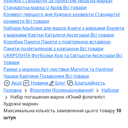
Художні
Стандартні
За проєктом «Власна марка»
Стандартна марка U
Архів
Всі товари
Конверт першого дня
Художні конверти
Стандартні
конверти
Всі товари
Набори
Альбоми для марок
Книги з марками
Буклети
з марками
Картки
Каталоги
Аксесуари
Всі товари
Коробки
Пакети
Пакети з повітряною вставкою
Пакети поліетиленові з клапаном
Всі товари
UKRPOSHTA
Футболки
Худі та Світшоти
Аксесуари
Всі
товари
Рамки з маркою
Арт-листівки
Магніти та Наліпки
Чашки
Картини
Подарунки
Всі товари
Акції
Новини
Блог
Благодійність
Головна
Філателія (Колекціонування)
Набори
Набір погашених марок «Юний філателіст.
Художні марки»
Максимальна кількість замовлення цього товару
10
штук