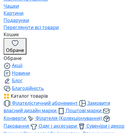
Чашки
Картини
Подарунки
Переглянути всі товари
Кошик
Обране
Обране
Акції
Новини
Блог
Благодійність
Каталог товарів
Філателістичний абонемент
Замовити
власний дизайн марки
Поштові марки
Конверти
Філателія (Колекціонування)
Паковання
Одяг і аксесуари
Сувеніри і декор