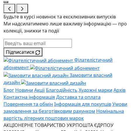
Будьте в курсі новинок та ексклюзивних випусків
Ми надсилатимемо лише важливу інформацію — про
колекції, знижки та події
Підписатися
Філателістичний
абонемент
Замовити власний
дизайн
Блог
Новини
Акції
Благодійність
Художні марки
Архів
Контактна інформація
Доставка та оплата
Повернення та обмін
Інформація для покупців
Умови
замовлення за безготівковим рахунком
Номінальна
вартість літерних поштових марок
АКЦІОНЕРНЕ ТОВАРИСТВО УКРПОШТА
ЄДРПОУ