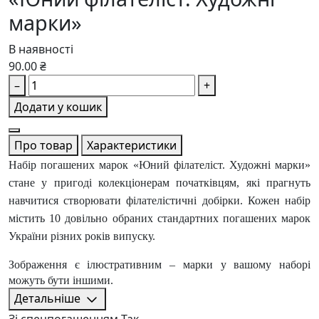
марки»
В наявності
90.00 ₴
–
+
Додати у кошик
Про товар
Характеристики
Набір погашених марок «Юний філателіст. Художні марки»
стане у пригоді колекціонерам початківцям, які прагнуть
навчитися створювати філателістичні добірки. Кожен набір
містить 10 довільно обраних стандартних погашених марок
України різних років випуску.
Зображення є ілюстративним – марки у вашому наборі
можуть бути іншими.
Детальніше
Зі спецпогашенням
Так