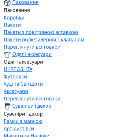
Паковання
Паковання
Коробки
Пакети
Пакети з повітряною вставкою
Пакети поліетиленові з клапаном
Переглянути всі товари
Одяг і аксесуари
Одяг і аксесуари
UKRPOSHTA
Футболки
Худі та Світшоти
Аксесуари
Переглянути всі товари
Сувеніри і декор
Сувеніри і декор
Рамки з маркою
Арт-листівки
Магніти та Наліпки