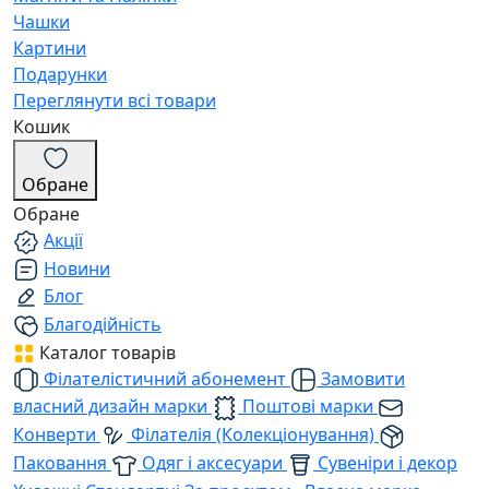
Чашки
Картини
Подарунки
Переглянути всі товари
Кошик
Обране
Обране
Акції
Новини
Блог
Благодійність
Каталог товарів
Філателістичний абонемент
Замовити
власний дизайн марки
Поштові марки
Конверти
Філателія (Колекціонування)
Паковання
Одяг і аксесуари
Сувеніри і декор