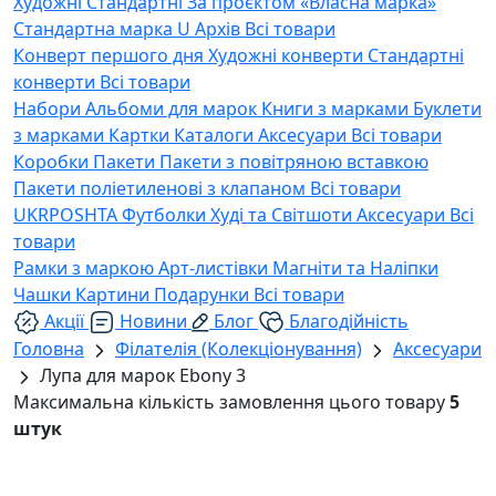
Художні
Стандартні
За проєктом «Власна марка»
Стандартна марка U
Архів
Всі товари
Конверт першого дня
Художні конверти
Стандартні
конверти
Всі товари
Набори
Альбоми для марок
Книги з марками
Буклети
з марками
Картки
Каталоги
Аксесуари
Всі товари
Коробки
Пакети
Пакети з повітряною вставкою
Пакети поліетиленові з клапаном
Всі товари
UKRPOSHTA
Футболки
Худі та Світшоти
Аксесуари
Всі
товари
Рамки з маркою
Арт-листівки
Магніти та Наліпки
Чашки
Картини
Подарунки
Всі товари
Акції
Новини
Блог
Благодійність
Головна
Філателія (Колекціонування)
Аксесуари
Лупа для марок Ebony 3
Максимальна кількість замовлення цього товару
5
штук