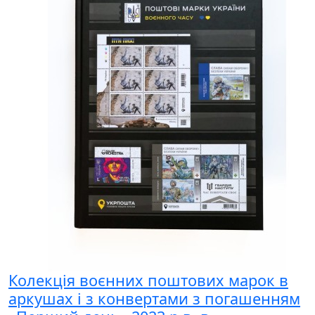
Колекція воєнних поштових марок в
аркушах і з конвертами з погашенням