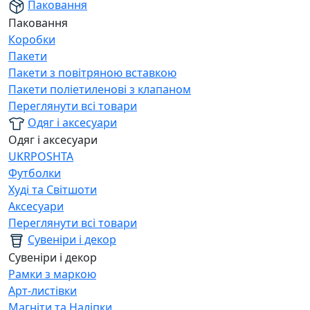
Паковання
Паковання
Коробки
Пакети
Пакети з повітряною вставкою
Пакети поліетиленові з клапаном
Переглянути всі товари
Одяг і аксесуари
Одяг і аксесуари
UKRPOSHTA
Футболки
Худі та Світшоти
Аксесуари
Переглянути всі товари
Сувеніри і декор
Сувеніри і декор
Рамки з маркою
Арт-листівки
Магніти та Наліпки