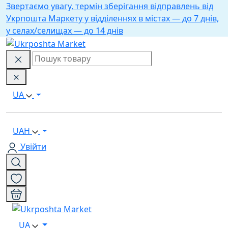
Звертаємо увагу, термін зберігання відправлень від
Укрпошта Маркету у відділеннях в містах — до 7 днів,
у селах/селищах — до 14 днів
UA
UAH
Увійти
UA