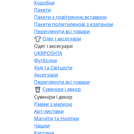
Коробки
Пакети
Пакети з повітряною вставкою
Пакети поліетиленові з клапаном
Переглянути всі товари
Одяг і аксесуари
Одяг і аксесуари
UKRPOSHTA
Футболки
Худі та Світшоти
Аксесуари
Переглянути всі товари
Сувеніри і декор
Сувеніри і декор
Рамки з маркою
Арт-листівки
Магніти та Наліпки
Чашки
Картини