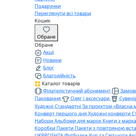
Подарунки
Переглянути всі товари
Кошик
Обране
Обране
Акції
Новини
Блог
Благодійність
Каталог товарів
Філателістичний абонемент
Замови
Паковання
Одяг і аксесуари
Сувенір
Художні
Стандартні
За проєктом «Власна 
Конверт першого дня
Художні конверти
С
Набори
Альбоми для марок
Книги з марк
Коробки
Пакети
Пакети з повітряною вс
UKRPOSHTA
Футболки
Худі та Світшоти
Ак