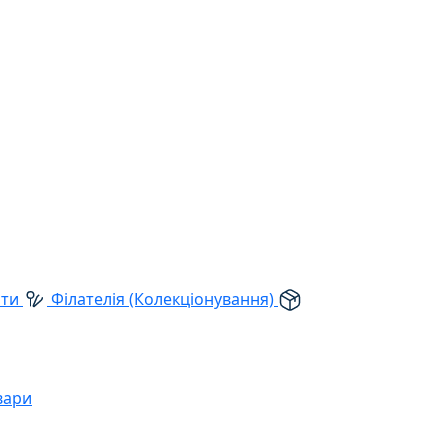
рти
Філателія (Колекціонування)
вари