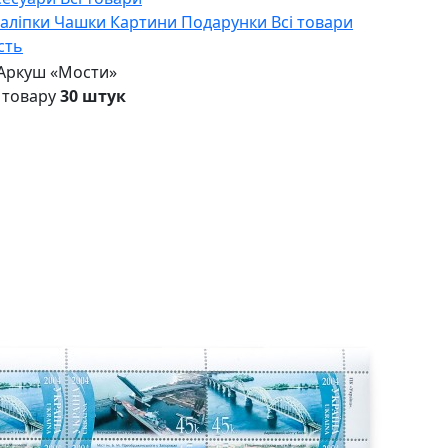
Наліпки
Чашки
Картини
Подарунки
Всі товари
сть
Аркуш «Мости»
 товару
30 штук