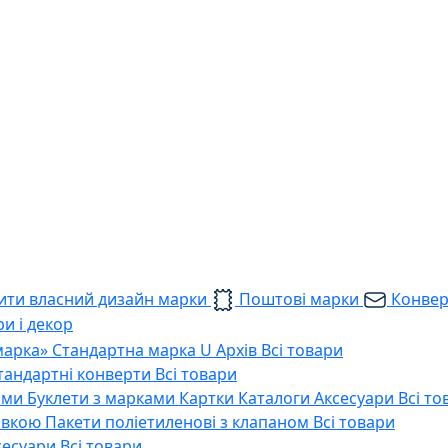
ти власний дизайн марки
Поштові марки
Конве
и і декор
марка»
Стандартна марка U
Архів
Всі товари
тандартні конверти
Всі товари
ами
Буклети з марками
Картки
Каталоги
Аксесуари
Всі то
тавкою
Пакети поліетиленові з клапаном
Всі товари
сесуари
Всі товари