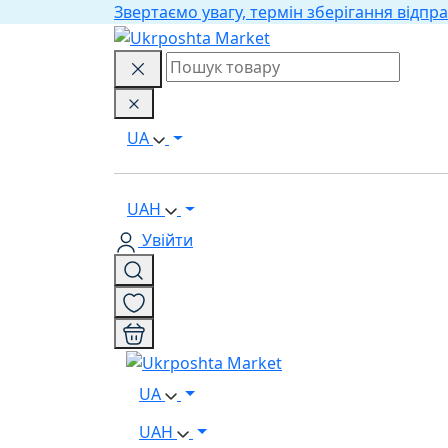
Звертаємо увагу, термін зберігання відпра
UA
UAH
Увійти
UA
UAH