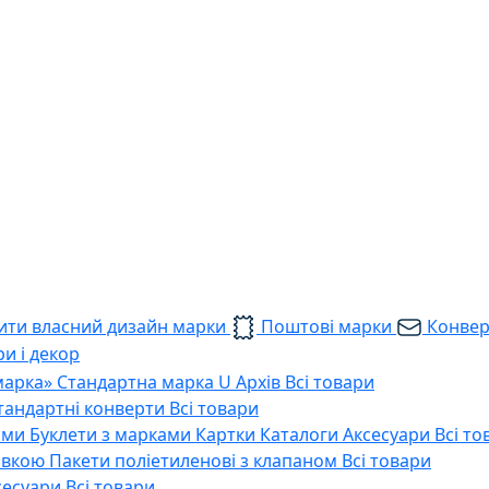
ти власний дизайн марки
Поштові марки
Конве
и і декор
марка»
Стандартна марка U
Архів
Всі товари
тандартні конверти
Всі товари
ами
Буклети з марками
Картки
Каталоги
Аксесуари
Всі то
тавкою
Пакети поліетиленові з клапаном
Всі товари
сесуари
Всі товари