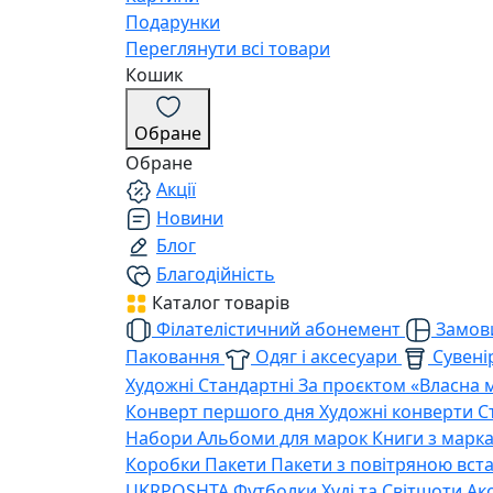
Подарунки
Переглянути всі товари
Кошик
Обране
Обране
Акції
Новини
Блог
Благодійність
Каталог товарів
Філателістичний абонемент
Замови
Паковання
Одяг і аксесуари
Сувенір
Художні
Стандартні
За проєктом «Власна 
Конверт першого дня
Художні конверти
С
Набори
Альбоми для марок
Книги з марк
Коробки
Пакети
Пакети з повітряною вс
UKRPOSHTA
Футболки
Худі та Світшоти
Ак