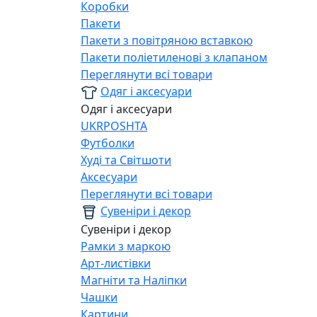
Коробки
Пакети
Пакети з повітряною вставкою
Пакети поліетиленові з клапаном
Переглянути всі товари
Одяг і аксесуари
Одяг і аксесуари
UKRPOSHTA
Футболки
Худі та Світшоти
Аксесуари
Переглянути всі товари
Сувеніри і декор
Сувеніри і декор
Рамки з маркою
Арт-листівки
Магніти та Наліпки
Чашки
Картини