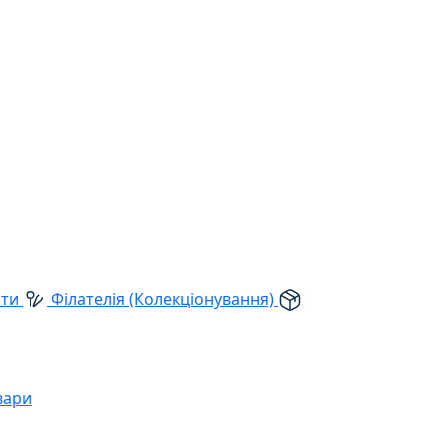
рти
Філателія (Колекціонування)
вари