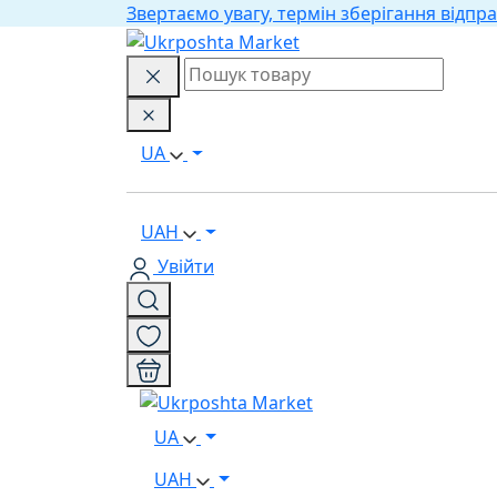
Звертаємо увагу, термін зберігання відпра
UA
UAH
Увійти
UA
UAH