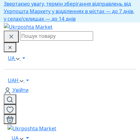
Звертаємо увагу, термін зберігання відправлень від
Укрпошта Маркету у відділеннях в містах — до 7 днів,
у селах/селищах — до 14 днів
UA
UAH
Увійти
UA