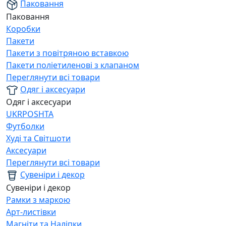
Паковання
Паковання
Коробки
Пакети
Пакети з повітряною вставкою
Пакети поліетиленові з клапаном
Переглянути всі товари
Одяг і аксесуари
Одяг і аксесуари
UKRPOSHTA
Футболки
Худі та Світшоти
Аксесуари
Переглянути всі товари
Сувеніри і декор
Сувеніри і декор
Рамки з маркою
Арт-листівки
Магніти та Наліпки