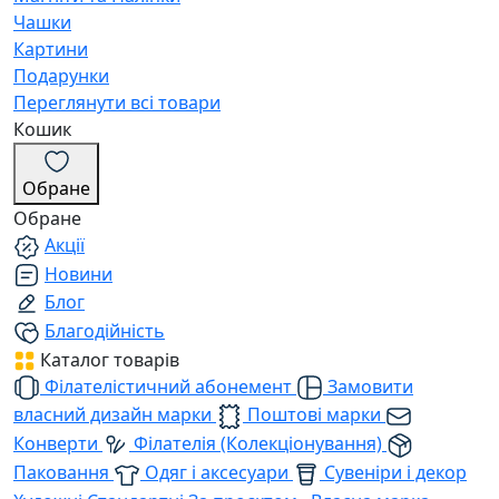
Чашки
Картини
Подарунки
Переглянути всі товари
Кошик
Обране
Обране
Акції
Новини
Блог
Благодійність
Каталог товарів
Філателістичний абонемент
Замовити
власний дизайн марки
Поштові марки
Конверти
Філателія (Колекціонування)
Паковання
Одяг і аксесуари
Сувеніри і декор