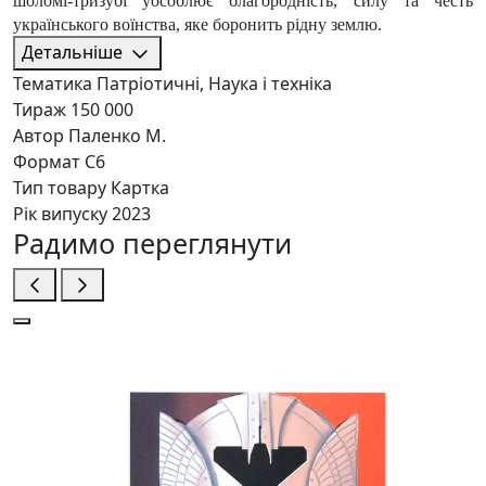
шоломі-тризубі уособлює благородність, силу та честь
українського воїнства, яке боронить рідну землю.
Детальніше
Тематика
Патріотичні, Наука і техніка
Тираж
150 000
Автор
Паленко М.
Формат
С6
Тип товару
Картка
Рік випуску
2023
Радимо переглянути