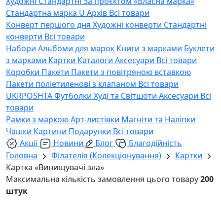
Художні
Стандартні
За проєктом «Власна марка»
Стандартна марка U
Архів
Всі товари
Конверт першого дня
Художні конверти
Стандартні
конверти
Всі товари
Набори
Альбоми для марок
Книги з марками
Буклети
з марками
Картки
Каталоги
Аксесуари
Всі товари
Коробки
Пакети
Пакети з повітряною вставкою
Пакети поліетиленові з клапаном
Всі товари
UKRPOSHTA
Футболки
Худі та Світшоти
Аксесуари
Всі
товари
Рамки з маркою
Арт-листівки
Магніти та Наліпки
Чашки
Картини
Подарунки
Всі товари
Акції
Новини
Блог
Благодійність
Головна
Філателія (Колекціонування)
Картки
Картка «Винищувачі зла»
Максимальна кількість замовлення цього товару
200
штук