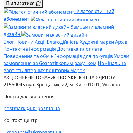
Підписатися
Філателістичний
абонемент
Замовити власний
дизайн
Блог
Новини
Акції
Благодійність
Художні марки
Архів
Контактна інформація
Доставка та оплата
Повернення та обмін
Інформація для покупців
Умови
замовлення за безготівковим рахунком
Номінальна
вартість літерних поштових марок
АКЦІОНЕРНЕ ТОВАРИСТВО УКРПОШТА
ЄДРПОУ
21560045
вул. Хрещатик, 22, м. Київ
01001, Україна
Пошта для звернення
postmark@ukrposhta.ua
Контакт-центр
ukrposhta@ukrposhta.ua