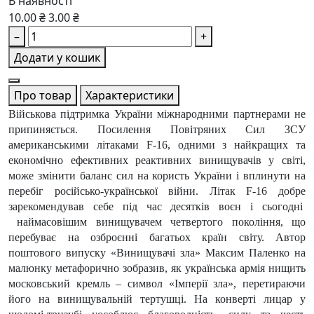
В наявності
10.00 ₴
3.00 ₴
–
+
Додати у кошик
Про товар
Характеристики
Військова підтримка України міжнародними партнерами не
припиняється. Посилення Повітряних Сил ЗСУ
американськими літаками F-16, одними з найкращих та
економічно ефективних реактивних винищувачів у світі,
може змінити баланс сил на користь України і вплинути на
перебіг російсько-української війни. Літак F-16 добре
зарекомендував себе під час десятків воєн і сьогодні
наймасовішим винищувачем четвертого покоління, що
перебуває на озброєнні багатьох країн світу. Автор
поштового випуску «Винищувачі зла» Максим Паленко на
малюнку метафорично зобразив, як українська армія нищить
московський кремль – символ «Імперії зла», перетираючи
його на винищувальній тертушці. На конверті лицар у