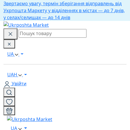
Звертаємо увагу, термін зберігання відправлень від
Укрпошта Маркету у відділеннях в містах — до 7 днів,
у селах/селищах — до 14 днів
UA
UAH
Увійти
UA