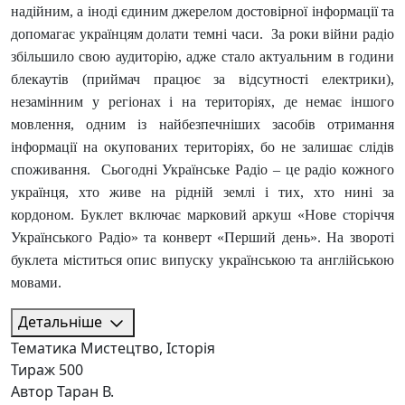
надійним, а іноді єдиним джерелом достовірної інформації та
допомагає українцям долати темні часи. За роки війни радіо
збільшило свою аудиторію, адже стало актуальним в години
блекаутів (приймач працює за відсутності електрики),
незамінним у регіонах і на територіях, де немає іншого
мовлення, одним із найбезпечніших засобів отримання
інформації на окупованих територіях, бо не залишає слідів
споживання. Сьогодні Українське Радіо – це радіо кожного
українця, хто живе на рідній землі і тих, хто нині за
кордоном. Буклет включає марковий аркуш «Нове сторіччя
Українського Радіо» та конверт «Перший день». На звороті
буклета міститься опис випуску українською та англійською
мовами.
Детальніше
Тематика
Мистецтво, Історія
Тираж
500
Автор
Таран В.