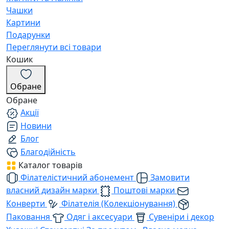
Чашки
Картини
Подарунки
Переглянути всі товари
Кошик
Обране
Обране
Акції
Новини
Блог
Благодійність
Каталог товарів
Філателістичний абонемент
Замовити
власний дизайн марки
Поштові марки
Конверти
Філателія (Колекціонування)
Паковання
Одяг і аксесуари
Сувеніри і декор