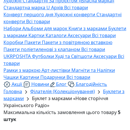
Художні
Стандартні
За проєктом «Власна марка»
Стандартна марка U
Архів
Всі товари
Конверт першого дня
Художні конверти
Стандартні
конверти
Всі товари
Набори
Альбоми для марок
Книги з марками
Буклети
з марками
Картки
Каталоги
Аксесуари
Всі товари
Коробки
Пакети
Пакети з повітряною вставкою
Пакети поліетиленові з клапаном
Всі товари
UKRPOSHTA
Футболки
Худі та Світшоти
Аксесуари
Всі
товари
Рамки з маркою
Арт-листівки
Магніти та Наліпки
Чашки
Картини
Подарунки
Всі товари
Акції
Новини
Блог
Благодійність
Головна
Філателія (Колекціонування)
Буклети з
марками
Буклет з марками «Нове сторіччя
Українського Радіо»
Максимальна кількість замовлення цього товару
5
штук