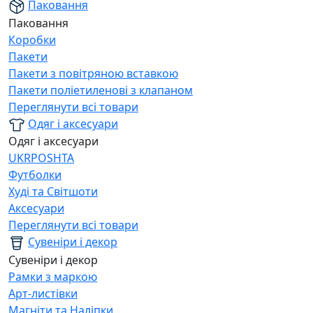
Паковання
Паковання
Коробки
Пакети
Пакети з повітряною вставкою
Пакети поліетиленові з клапаном
Переглянути всі товари
Одяг і аксесуари
Одяг і аксесуари
UKRPOSHTA
Футболки
Худі та Світшоти
Аксесуари
Переглянути всі товари
Сувеніри і декор
Сувеніри і декор
Рамки з маркою
Арт-листівки
Магніти та Наліпки