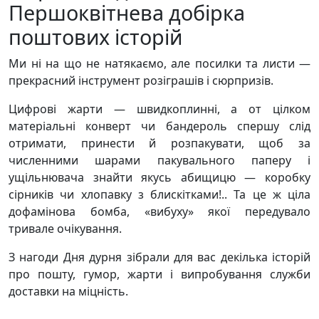
Першоквітнева добірка
поштових історій
Ми ні на що не натякаємо, але посилки та листи —
прекрасний інструмент розіграшів і сюрпризів.
Цифрові жарти — швидкоплинні, а от цілком
матеріальні конверт чи бандероль спершу слід
отримати, принести й розпакувати, щоб за
численними шарами пакувального паперу і
ущільнювача знайти якусь абищицю — коробку
сірників чи хлопавку з блискітками!.. Та це ж ціла
дофамінова бомба, «вибуху» якої передувало
тривале очікування.
З нагоди Дня дурня зібрали для вас декілька історій
про пошту, гумор, жарти і випробування служби
доставки на міцність.