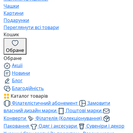
Чашки
Картини
Подарунки
Переглянути всі товари
Кошик
Обране
Обране
Акції
Новини
Блог
Благодійність
Каталог товарів
Філателістичний абонемент
Замовити
власний дизайн марки
Поштові марки
Конверти
Філателія (Колекціонування)
Паковання
Одяг і аксесуари
Сувеніри і декор