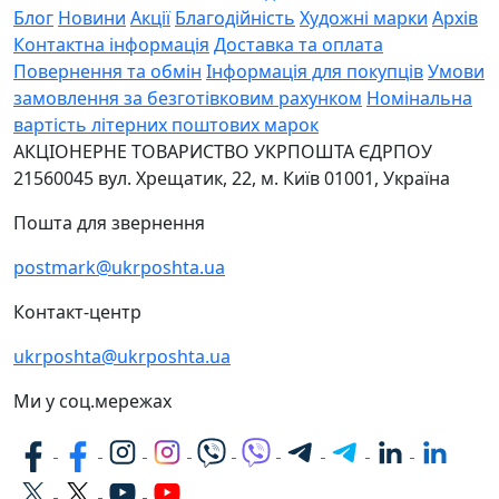
Блог
Новини
Акції
Благодійність
Художні марки
Архів
Контактна інформація
Доставка та оплата
Повернення та обмін
Інформація для покупців
Умови
замовлення за безготівковим рахунком
Номінальна
вартість літерних поштових марок
АКЦІОНЕРНЕ ТОВАРИСТВО УКРПОШТА
ЄДРПОУ
21560045
вул. Хрещатик, 22, м. Київ
01001, Україна
Пошта для звернення
postmark@ukrposhta.ua
Контакт-центр
ukrposhta@ukrposhta.ua
Ми у соц.мережах