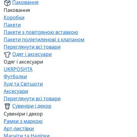
Паковання
Паковання
Коробки
Пакети
Пакети з повітряною вставкою
Пакети поліетиленові з клапаном
Переглянути всі товари
Одяг і аксесуари
Одяг і аксесуари
UKRPOSHTA
Футболки
Худі та Світшоти
Аксесуари
Переглянути всі товари
Сувеніри і декор
Сувеніри і декор
Рамки з маркою
Арт-листівки
Магніти та Наліпки