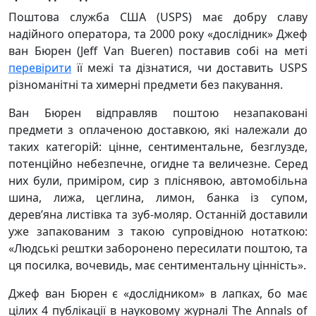
Поштова служба США (USPS) має добру славу
надійного оператора, та 2000 року «дослідник» Джеф
ван Бюрен (Jeff Van Bueren) поставив собі на меті
перевірити
її межі та дізнатися, чи доставить USPS
різноманітні та химерні предмети без пакування.
Ван Бюрен відправляв поштою незапаковані
предмети з оплаченою доставкою, які належали до
таких категорій: цінне, сентиментальне, безглузде,
потенційно небезпечне, огидне та величезне. Серед
них були, приміром, сир з пліснявою, автомобільна
шина, лижа, цеглина, лимон, банка із супом,
дерев’яна листівка та зуб-моляр. Останній доставили
уже запакованим з такою супровідною нотаткою:
«Людські рештки заборонено пересилати поштою, та
ця посилка, вочевидь, має сентиментальну цінність».
Джеф ван Бюрен є «дослідником» в лапках, бо має
цілих 4 публікації в науковому журналі The Annals of