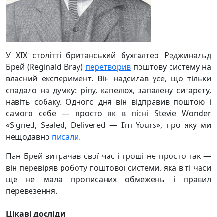
У ХІХ столітті британський бухгалтер Реджинальд
Брей (Reginald Bray)
перетворив
поштову систему на
власний експеримент. Він надсилав усе, що тільки
спадало на думку: ріпу, капелюх, запалену сигарету,
навіть собаку. Одного дня він відправив поштою і
самого себе — просто як в пісні Stevie Wonder
«Signed, Sealed, Delivered — I’m Yours», про яку ми
нещодавно
писали.
Пан Брей витрачав свої час і гроші не просто так —
він перевіряв роботу поштової системи, яка в ті часи
ще не мала прописаних обмежень і правил
перевезення.
Цікаві досліди