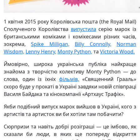
1 квітня 2015 року Королівська пошта (the Royal Mail)
Сполученого Королівства
випустила
серію марок із
британськими коміками і комікесами різних часів,
зокрема,
Spike Milligan,
Billy Connolly,
Norman
Wisdom,
Lenny Henry,
Monty Python,
та
Victoria Wood.
Ймовірно, широка українська публіка найкраще
знайома з творчістю колективу Monty Python — до
слова, один із їхніх
фільмів,
«Священний Грааль»
скоро буде у прокаті в Україні завдяки новій співпраці
Василя Байдака та кінокомпанії «Артхаус Трафік».
Якби подібний випуск марок вийшов в Україні, кого з
артистів та артисток ви би хотіли там побачити?
Сюрпризи та навіть добрі розіграші — це імбово, як
сказали би люди, в яких ще попереду відкриття