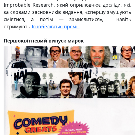
Improbable Research, який оприлюднює досліди, які,
за словами засновників видання, «спершу змушують
сміятися, а потім — замислитися», і навіть
отримують
Іґнобелівські премії.
Першоквітневий випуск марок