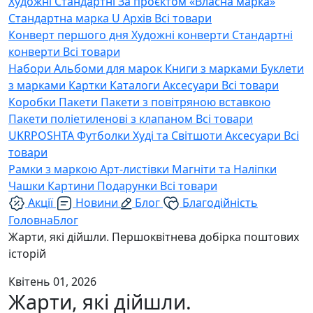
Художні
Стандартні
За проєктом «Власна марка»
Стандартна марка U
Архів
Всі товари
Конверт першого дня
Художні конверти
Стандартні
конверти
Всі товари
Набори
Альбоми для марок
Книги з марками
Буклети
з марками
Картки
Каталоги
Аксесуари
Всі товари
Коробки
Пакети
Пакети з повітряною вставкою
Пакети поліетиленові з клапаном
Всі товари
UKRPOSHTA
Футболки
Худі та Світшоти
Аксесуари
Всі
товари
Рамки з маркою
Арт-листівки
Магніти та Наліпки
Чашки
Картини
Подарунки
Всі товари
Акції
Новини
Блог
Благодійність
Головна
Блог
Жарти, які дійшли. Першоквітнева добірка поштових
історій
Квітень 01, 2026
Жарти, які дійшли.