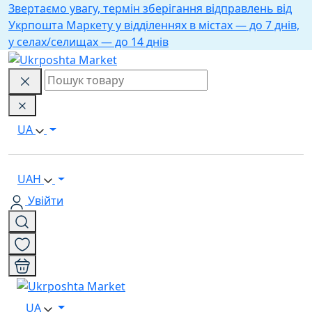
Звертаємо увагу, термін зберігання відправлень від
Укрпошта Маркету у відділеннях в містах — до 7 днів,
у селах/селищах — до 14 днів
UA
UAH
Увійти
UA