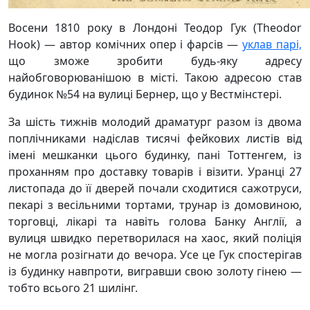
Восени 1810 року в Лондоні Теодор Гук (Theodor
Hook) — автор комічних опер і фарсів —
уклав парі,
що зможе зробити будь-яку адресу
найобговорюванішою в місті. Такою адресою став
будинок №54 на вулиці Бернер, що у Вестмінстері.
За шість тижнів молодий драматург разом із двома
поплічниками надіслав тисячі фейкових листів від
імені мешканки цього будинку, пані Тоттенгем, із
проханням про доставку товарів і візити. Уранці 27
листопада до її дверей почали сходитися сажотруси,
пекарі з весільними тортами, трунар із домовиною,
торговці, лікарі та навіть голова Банку Англії, а
вулиця швидко перетворилася на хаос, який поліція
не могла розігнати до вечора. Усе це Гук спостерігав
із будинку навпроти, вигравши свою золоту гінею —
тобто всього 21 шилінг.