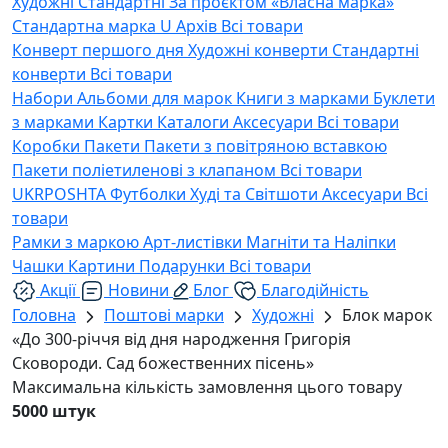
Художні
Стандартні
За проєктом «Власна марка»
Стандартна марка U
Архів
Всі товари
Конверт першого дня
Художні конверти
Стандартні
конверти
Всі товари
Набори
Альбоми для марок
Книги з марками
Буклети
з марками
Картки
Каталоги
Аксесуари
Всі товари
Коробки
Пакети
Пакети з повітряною вставкою
Пакети поліетиленові з клапаном
Всі товари
UKRPOSHTA
Футболки
Худі та Світшоти
Аксесуари
Всі
товари
Рамки з маркою
Арт-листівки
Магніти та Наліпки
Чашки
Картини
Подарунки
Всі товари
Акції
Новини
Блог
Благодійність
Головна
Поштові марки
Художні
Блок марок
«До 300-річчя від дня народження Григорія
Сковороди. Сад божественних пісень»
Максимальна кількість замовлення цього товару
5000 штук