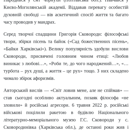
Києво-Могилянській академії. Віддавав перевагу особистій
духовній свободі — вів аскетичний спосіб життя та багато
часу проводив у мандрах.
Серед творчої спадщини Григорія Сковороди: філософські
твори, збірки пісень та байок («Сад божественних пісень»,
«Байки Харківські»). Велику популярність здобули вислови
Сковороди, присвячені головним чином етиці: «Любов
виникає з любові…», «Роби те, до чого народжений…», «…
турбота – рух душі, а життя – це рух» тощо. З них складено
чимало збірок афоризмів.
Авторський вислів — «Світ ловив мене, але не спіймав» —
став сьогодні особливо актуальним, позаяк філософа «не
зловили» й російські агресори. 6 травня 2022 р. російські
військові поцілили ракетою в будівлю Національного
літературно-меморіального музею Г.С. Сковороди у с.
Сковородинівка (Харківська обл.), де останні роки жив і