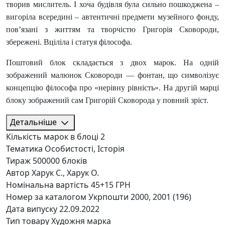
творив мислитель. І хоча будівля була сильно пошкоджена –
вигоріла всередині – автентичні предмети музейного фонду,
пов’язані з життям та творчістю Григорія Сковороди,
збережені. Вціліла і статуя філософа.
Поштовий блок складається з двох марок. На одній
зображений малюнок Сковороди — фонтан, що символізує
концепцію філософа про «нерівну рівність». На другій марці
блоку зображений сам Григорій Сковорода у повний зріст.
Детальніше
Кількість марок в блоці
2
Тематика
Особистості, Історія
Тираж
500000 блоків
Автор
Харук С., Харук О.
Номінальна вартість
45+15 ГРН
Номер за каталогом Укрпошти
2000, 2001 (196)
Дата випуску
22.09.2022
Тип товару
Художня марка