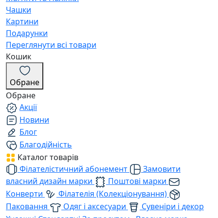
Чашки
Картини
Подарунки
Переглянути всі товари
Кошик
Обране
Обране
Акції
Новини
Блог
Благодійність
Каталог товарів
Філателістичний абонемент
Замовити
власний дизайн марки
Поштові марки
Конверти
Філателія (Колекціонування)
Паковання
Одяг і аксесуари
Сувеніри і декор