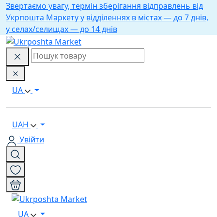
Звертаємо увагу, термін зберігання відправлень від
Укрпошта Маркету у відділеннях в містах — до 7 днів,
у селах/селищах — до 14 днів
UA
UAH
Увійти
UA