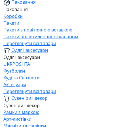
Паковання
Паковання
Коробки
Пакети
Пакети з повітряною вставкою
Пакети поліетиленові з клапаном
Переглянути всі товари
Одяг і аксесуари
Одяг і аксесуари
UKRPOSHTA
Футболки
Худі та Світшоти
Аксесуари
Переглянути всі товари
Сувеніри і декор
Сувеніри і декор
Рамки з маркою
Арт-листівки
Магніти та Наліпки