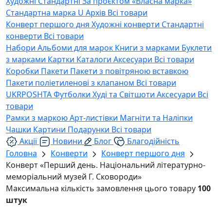
Художні
Стандартні
За проєктом «Власна марка»
Стандартна марка U
Архів
Всі товари
Конверт першого дня
Художні конверти
Стандартні
конверти
Всі товари
Набори
Альбоми для марок
Книги з марками
Буклети
з марками
Картки
Каталоги
Аксесуари
Всі товари
Коробки
Пакети
Пакети з повітряною вставкою
Пакети поліетиленові з клапаном
Всі товари
UKRPOSHTA
Футболки
Худі та Світшоти
Аксесуари
Всі
товари
Рамки з маркою
Арт-листівки
Магніти та Наліпки
Чашки
Картини
Подарунки
Всі товари
Акції
Новини
Блог
Благодійність
Головна
Конверти
Конверт першого дня
Конверт «Перший день. Національний літературно-
меморіальний музей Г. Сковороди»
Максимальна кількість замовлення цього товару
100
штук