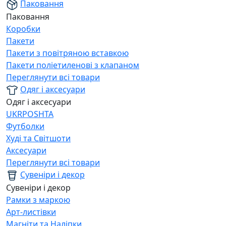
Паковання
Паковання
Коробки
Пакети
Пакети з повітряною вставкою
Пакети поліетиленові з клапаном
Переглянути всі товари
Одяг і аксесуари
Одяг і аксесуари
UKRPOSHTA
Футболки
Худі та Світшоти
Аксесуари
Переглянути всі товари
Сувеніри і декор
Сувеніри і декор
Рамки з маркою
Арт-листівки
Магніти та Наліпки