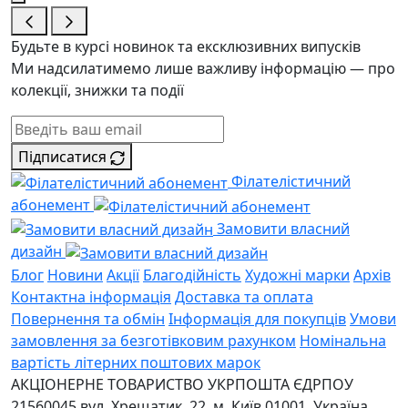
Будьте в курсі новинок та ексклюзивних випусків
Ми надсилатимемо лише важливу інформацію — про
колекції, знижки та події
Підписатися
Філателістичний
абонемент
Замовити власний
дизайн
Блог
Новини
Акції
Благодійність
Художні марки
Архів
Контактна інформація
Доставка та оплата
Повернення та обмін
Інформація для покупців
Умови
замовлення за безготівковим рахунком
Номінальна
вартість літерних поштових марок
АКЦІОНЕРНЕ ТОВАРИСТВО УКРПОШТА
ЄДРПОУ
21560045
вул. Хрещатик, 22, м. Київ
01001, Україна