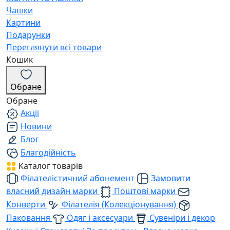
Чашки
Картини
Подарунки
Переглянути всі товари
Кошик
Обране
Обране
Акції
Новини
Блог
Благодійність
Каталог товарів
Філателістичний абонемент
Замовити
власний дизайн марки
Поштові марки
Конверти
Філателія (Колекціонування)
Паковання
Одяг і аксесуари
Сувеніри і декор