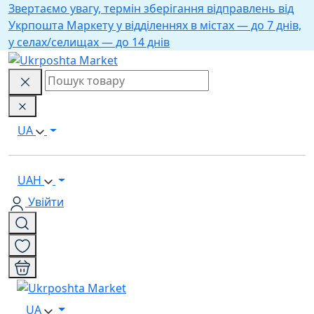
Звертаємо увагу, термін зберігання відправлень від
Укрпошта Маркету у відділеннях в містах — до 7 днів,
у селах/селищах — до 14 днів
UA
UAH
Увійти
UA