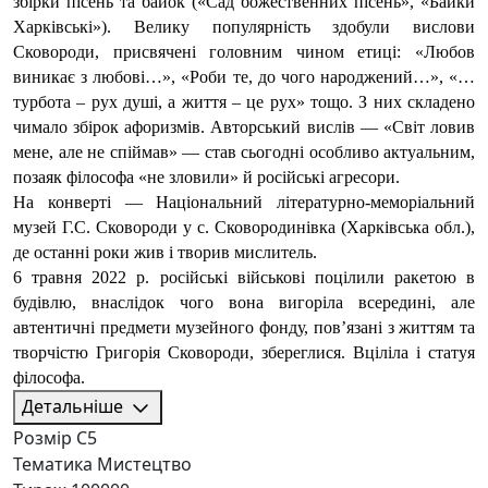
збірки пісень та байок («Сад божественних пісень», «Байки 
Харківські»). Велику популярність здобули вислови 
Сковороди, присвячені головним чином етиці: «Любов 
виникає з любові…», «Роби те, до чого народжений…», «…
турбота – рух душі, а життя – це рух» тощо. З них складено 
чимало збірок афоризмів. Авторський вислів — «Світ ловив 
мене, але не спіймав» — став сьогодні особливо актуальним, 
позаяк філософа «не зловили» й російські агресори. 
На конверті — Національний літературно-меморіальний
музей Г.С. Сковороди у с. Сковородинівка (Харківська обл.),
де останні роки жив і творив мислитель.
6 травня 2022 р. російські військові поцілили ракетою в 
будівлю, внаслідок чого вона вигоріла всередині, але 
автентичні предмети музейного фонду, пов’язані з життям та 
творчістю Григорія Сковороди, збереглися. Вціліла і статуя 
філософа.
Детальніше
Розмір
С5
Тематика
Мистецтво