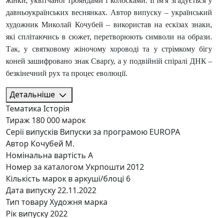
жінки, уквітчаної трояндами і колосками. Її ім'я згадується у
давньоукраїнських веснянках. Автор випуску – український
художник Миколай Кочубей – використав на ескізах знаки,
які сплітаючись в сюжет, перетворюють символи на образи.
Так, у святковому жіночому хороводі та у стрімкому бігу
коней зашифровано знак Сварґу, а у подвійній спіралі ДНК –
безкінечний рух та процес еволюції.
Детальніше
Тематика
Історія
Тираж
180 000 марок
Серії випусків
Випуски за програмою EUROPA
Автор
Кочубей М.
Номінальна вартість
A
Номер за каталогом Укрпошти
2012
Кількість марок в аркуші/блоці
6
Дата випуску
22.11.2022
Тип товару
Художня марка
Рік випуску
2022