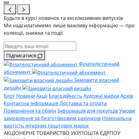
Будьте в курсі новинок та ексклюзивних випусків
Ми надсилатимемо лише важливу інформацію — про
колекції, знижки та події
Підписатися
Філателістичний
абонемент
Замовити власний
дизайн
Блог
Новини
Акції
Благодійність
Художні марки
Архів
Контактна інформація
Доставка та оплата
Повернення та обмін
Інформація для покупців
Умови
замовлення за безготівковим рахунком
Номінальна
вартість літерних поштових марок
АКЦІОНЕРНЕ ТОВАРИСТВО УКРПОШТА
ЄДРПОУ