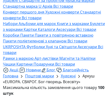
Художні
Стандартні
За проєктом «Власна марка»
Стандартна марка U
Архів
Всі товари
Конверт першого дня
Художні конверти
Стандартні
конверти
Всі товари
Набори
Альбоми для марок
Книги з марками
Буклети
з марками
Картки
Каталоги
Аксесуари
Всі товари
Коробки
Пакети
Пакети з повітряною вставкою
Пакети поліетиленові з клапаном
Всі товари
UKRPOSHTA
Футболки
Худі та Світшоти
Аксесуари
Всі
товари
Рамки з маркою
Арт-листівки
Магніти та Наліпки
Чашки
Картини
Подарунки
Всі товари
Акції
Новини
Блог
Благодійність
Головна
Поштові марки
Художні
Аркуш
«EUROPA. СВАРОГ. Бог-творець Всесвіту»
Максимальна кількість замовлення цього товару
100
штук