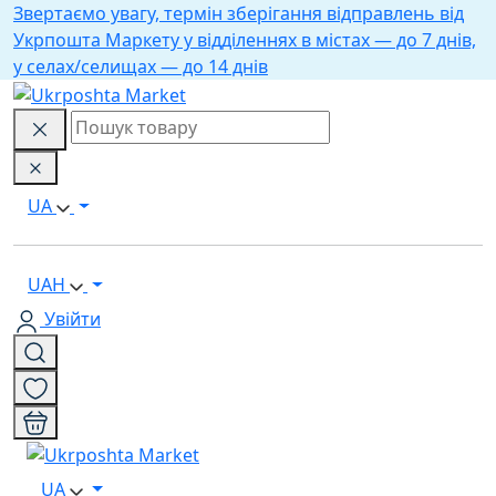
Звертаємо увагу, термін зберігання відправлень від
Укрпошта Маркету у відділеннях в містах — до 7 днів,
у селах/селищах — до 14 днів
UA
UAH
Увійти
UA