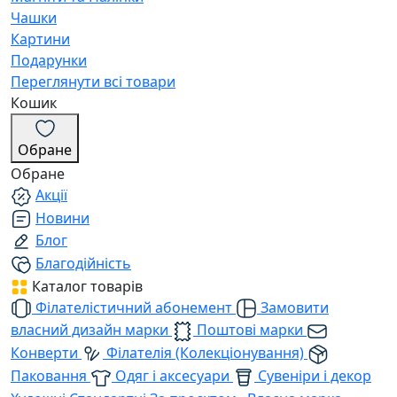
Чашки
Картини
Подарунки
Переглянути всі товари
Кошик
Обране
Обране
Акції
Новини
Блог
Благодійність
Каталог товарів
Філателістичний абонемент
Замовити
власний дизайн марки
Поштові марки
Конверти
Філателія (Колекціонування)
Паковання
Одяг і аксесуари
Сувеніри і декор