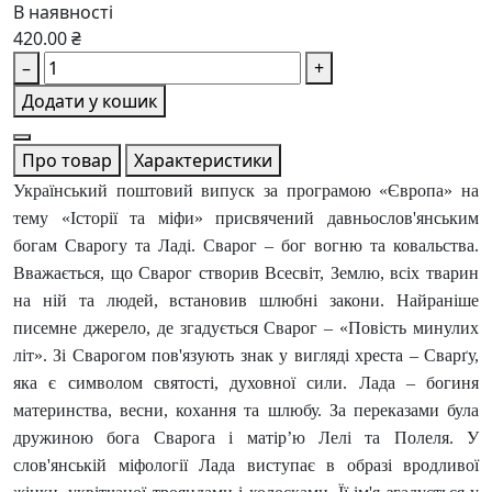
В наявності
420.00 ₴
–
+
Додати у кошик
Про товар
Характеристики
Український поштовий випуск за програмою «Європа» на
тему «Історії та міфи» присвячений давньослов'янським
богам Сварогу та Ладі. Сварог – бог вогню та ковальства.
Вважається, що Сварог створив Всесвіт, Землю, всіх тварин
на ній та людей, встановив шлюбні закони. Найраніше
писемне джерело, де згадується Сварог – «Повість минулих
літ». Зі Сварогом пов'язують знак у вигляді хреста – Сварґу,
яка є символом святості, духовної сили. Лада – богиня
материнства, весни, кохання та шлюбу. За переказами була
дружиною бога Сварога і матір’ю Лелі та Полеля. У
слов'янській міфології Лада виступає в образі вродливої