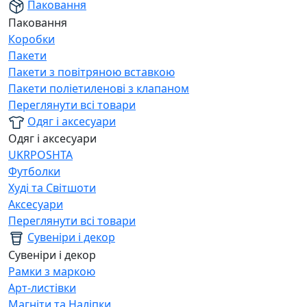
Паковання
Паковання
Коробки
Пакети
Пакети з повітряною вставкою
Пакети поліетиленові з клапаном
Переглянути всі товари
Одяг і аксесуари
Одяг і аксесуари
UKRPOSHTA
Футболки
Худі та Світшоти
Аксесуари
Переглянути всі товари
Сувеніри і декор
Сувеніри і декор
Рамки з маркою
Арт-листівки
Магніти та Наліпки