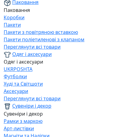
Паковання
Паковання
Коробки
Пакети
Пакети з повітряною вставкою
Пакети поліетиленові з клапаном
Переглянути всі товари
Одяг і аксесуари
Одяг і аксесуари
UKRPOSHTA
Футболки
Худі та Світшоти
Аксесуари
Переглянути всі товари
Сувеніри і декор
Сувеніри і декор
Рамки з маркою
Арт-листівки
Магніти та Наліпки