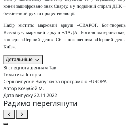
коней зашифровано знак Сварґу, а у подвійній спіралі ДНК –
безкінечний рух та процес еволюції.
Набір містить: марковий аркуш «СВАРОГ. Бог-творець
Всесвіту», марковий аркуш «ЛАДА. Богиня материнства»,
конверт «
Перший день» С6 з погашенням «Перший день.
Київ».
Детальніше
Зі спецпогашенням
Так
Тематика
Історія
Серії випусків
Випуски за програмою EUROPA
Автор
Кочубей М.
Дата випуску
22.11.2022
Радимо переглянути