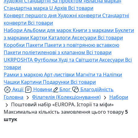
Художні
Стандартні
За проєктом «Власна марка»
Стандартна марка U
Архів
Всі товари
Конверт першого дня
Художні конверти
Стандартні
конверти
Всі товари
Набори
Альбоми для марок
Книги з марками
Буклети
з марками
Картки
Каталоги
Аксесуари
Всі товари
Коробки
Пакети
Пакети з повітряною вставкою
Пакети поліетиленові з клапаном
Всі товари
UKRPOSHTA
Футболки
Худі та Світшоти
Аксесуари
Всі
товари
Рамки з маркою
Арт-листівки
Магніти та Наліпки
Чашки
Картини
Подарунки
Всі товари
Акції
Новини
Блог
Благодійність
Головна
Філателія (Колекціонування)
Набори
Поштовий набір «EUROPA. Історії та міфи»
Максимальна кількість замовлення цього товару
5
штук