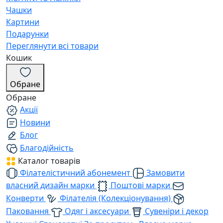
Чашки
Картини
Подарунки
Переглянути всі товари
Кошик
Обране
Обране
Акції
Новини
Блог
Благодійність
Каталог товарів
Філателістичний абонемент
Замовити
власний дизайн марки
Поштові марки
Конверти
Філателія (Колекціонування)
Паковання
Одяг і аксесуари
Сувеніри і декор