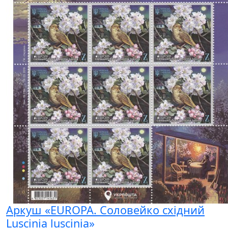
Аркуш «EUROPA. Соловейко східний
Luscinia luscinia»