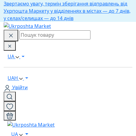
Звертаємо увагу, термін зберігання відправлень від
Укрпошта Маркету у відділеннях в містах — до 7 днів,
у селах/селищах — до 14 днів
UA
UAH
Увійти
UA