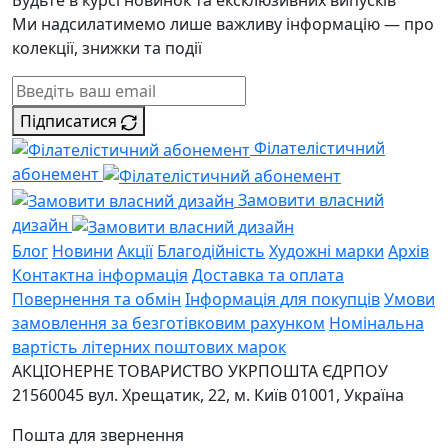
Будьте в курсі новинок та ексклюзивних випусків
Ми надсилатимемо лише важливу інформацію — про
колекції, знижки та події
Підписатися
Філателістичний
абонемент
Замовити власний
дизайн
Блог
Новини
Акції
Благодійність
Художні марки
Архів
Контактна інформація
Доставка та оплата
Повернення та обмін
Інформація для покупців
Умови
замовлення за безготівковим рахунком
Номінальна
вартість літерних поштових марок
АКЦІОНЕРНЕ ТОВАРИСТВО УКРПОШТА
ЄДРПОУ
21560045
вул. Хрещатик, 22, м. Київ
01001, Україна
Пошта для звернення