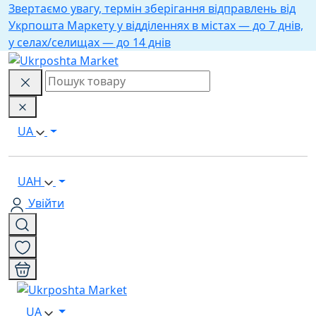
Звертаємо увагу, термін зберігання відправлень від
Укрпошта Маркету у відділеннях в містах — до 7 днів,
у селах/селищах — до 14 днів
UA
UAH
Увійти
UA