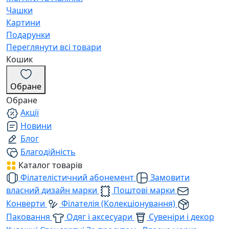
Чашки
Картини
Подарунки
Переглянути всі товари
Кошик
Обране
Обране
Акції
Новини
Блог
Благодійність
Каталог товарів
Філателістичний абонемент
Замовити
власний дизайн марки
Поштові марки
Конверти
Філателія (Колекціонування)
Паковання
Одяг і аксесуари
Сувеніри і декор