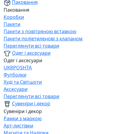
Паковання
Паковання
Коробки
Пакети
Пакети з повітряною вставкою
Пакети поліетиленові з клапаном
Переглянути всі товари
Одяг і аксесуари
Одяг і аксесуари
UKRPOSHTA
Футболки
Худі та Світшоти
Аксесуари
Переглянути всі товари
Сувеніри і декор
Сувеніри і декор
Рамки з маркою
Арт-листівки
Магніти та Наліпки