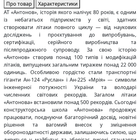
Про товар
Характеристики
АТ «Антонов», історія якого налічує 80 років, є одним
із небагатьох підприємств у світі, здатних
створювати літаки повного циклу — від наукових
досліджень і проєктування до випробувань,
сертифікації, серійного виробництва та
післяпродажного супроводу. За свою історію
«Антонов» створив понад 100 типів і модифікацій
літаків, випущених загальним тиражем понад 22 000
одиниць. Особливою гордістю стали транспортні
гіганти Ан-124 «Руслан» і Ан-225 «Мрія» — символи
інженерної потужності України та володарі
численних світових рекордів. Загалом літаки
«Антонова» встановили понад 500 рекордів. Сьогодні
конструкторська школа «Антонова» продовжує
працювати, поєднуючи багаторічний досвід, новітні
рішення та вагомий внесок у зміцнення
обороноздатності держави, залишаючись силою, що
дивиться у майбутнє та зберігає високі стандарти