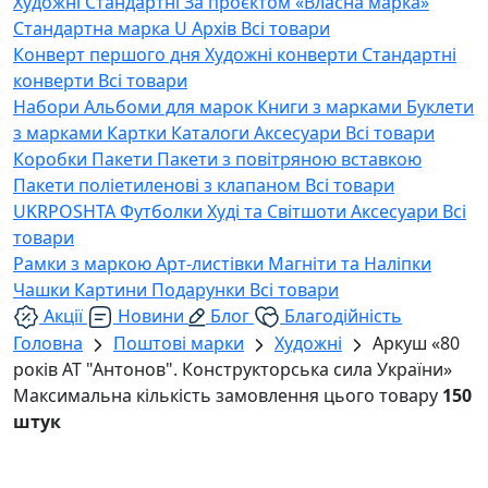
Художні
Стандартні
За проєктом «Власна марка»
Стандартна марка U
Архів
Всі товари
Конверт першого дня
Художні конверти
Стандартні
конверти
Всі товари
Набори
Альбоми для марок
Книги з марками
Буклети
з марками
Картки
Каталоги
Аксесуари
Всі товари
Коробки
Пакети
Пакети з повітряною вставкою
Пакети поліетиленові з клапаном
Всі товари
UKRPOSHTA
Футболки
Худі та Світшоти
Аксесуари
Всі
товари
Рамки з маркою
Арт-листівки
Магніти та Наліпки
Чашки
Картини
Подарунки
Всі товари
Акції
Новини
Блог
Благодійність
Головна
Поштові марки
Художні
Аркуш «80
років АТ "Антонов". Конструкторська сила України»
Максимальна кількість замовлення цього товару
150
штук