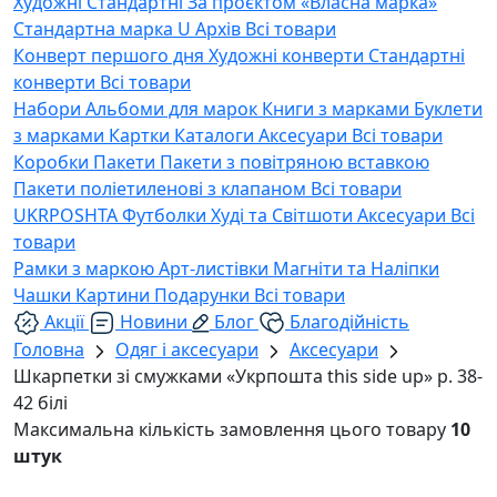
Художні
Стандартні
За проєктом «Власна марка»
Стандартна марка U
Архів
Всі товари
Конверт першого дня
Художні конверти
Стандартні
конверти
Всі товари
Набори
Альбоми для марок
Книги з марками
Буклети
з марками
Картки
Каталоги
Аксесуари
Всі товари
Коробки
Пакети
Пакети з повітряною вставкою
Пакети поліетиленові з клапаном
Всі товари
UKRPOSHTA
Футболки
Худі та Світшоти
Аксесуари
Всі
товари
Рамки з маркою
Арт-листівки
Магніти та Наліпки
Чашки
Картини
Подарунки
Всі товари
Акції
Новини
Блог
Благодійність
Головна
Одяг і аксесуари
Аксесуари
Шкарпетки зі смужками «Укрпошта this side up» р. 38-
42 білі
Максимальна кількість замовлення цього товару
10
штук