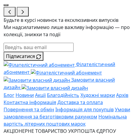
Будьте в курсі новинок та ексклюзивних випусків
Ми надсилатимемо лише важливу інформацію — про
колекції, знижки та події
Підписатися
Філателістичний
абонемент
Замовити власний
дизайн
Блог
Новини
Акції
Благодійність
Художні марки
Архів
Контактна інформація
Доставка та оплата
Повернення та обмін
Інформація для покупців
Умови
замовлення за безготівковим рахунком
Номінальна
вартість літерних поштових марок
АКЦІОНЕРНЕ ТОВАРИСТВО УКРПОШТА
ЄДРПОУ