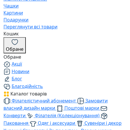
Чашки
Картини
Подарунки
Переглянути всі товари
Кошик
Обране
Обране
Акції
Новини
Блог
Благодійність
Каталог товарів
Філателістичний абонемент
Замовити
власний дизайн марки
Поштові марки
Конверти
Філателія (Колекціонування)
Паковання
Одяг і аксесуари
Сувеніри і декор