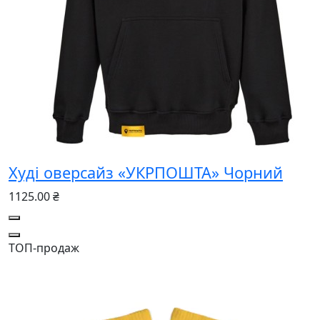
Худі оверсайз «УКРПОШТА» Чорний
1125.00 ₴
ТОП-продаж