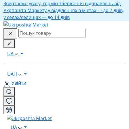
Звертаємо увагу, термін зберігання відправлень від
Укрпошта Маркету у відділеннях в містах — до 7 днів,
у селах/селищах — до 14 днів
UA
UAH
Увійти
UA