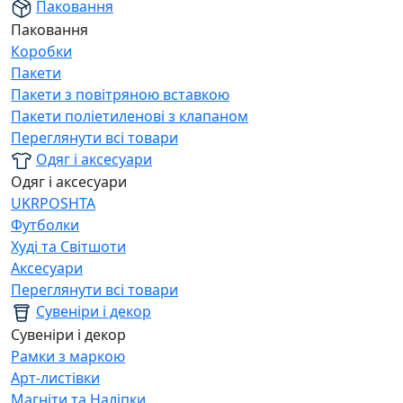
Паковання
Паковання
Коробки
Пакети
Пакети з повітряною вставкою
Пакети поліетиленові з клапаном
Переглянути всі товари
Одяг і аксесуари
Одяг і аксесуари
UKRPOSHTA
Футболки
Худі та Світшоти
Аксесуари
Переглянути всі товари
Сувеніри і декор
Сувеніри і декор
Рамки з маркою
Арт-листівки
Магніти та Наліпки