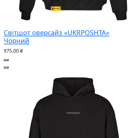
Світшот оверсайз «UKRPOSHTA»
Чорний
975.00 ₴