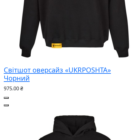
Світшот оверсайз «UKRPOSHTA»
Чорний
975.00 ₴