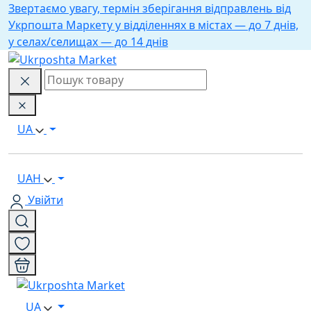
Звертаємо увагу, термін зберігання відправлень від
Укрпошта Маркету у відділеннях в містах — до 7 днів,
у селах/селищах — до 14 днів
UA
UAH
Увійти
UA