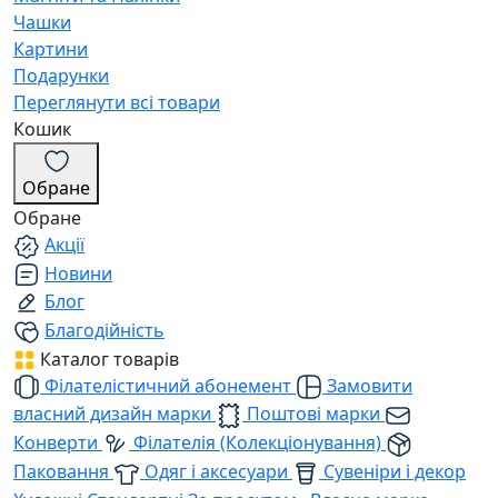
Чашки
Картини
Подарунки
Переглянути всі товари
Кошик
Обране
Обране
Акції
Новини
Блог
Благодійність
Каталог товарів
Філателістичний абонемент
Замовити
власний дизайн марки
Поштові марки
Конверти
Філателія (Колекціонування)
Паковання
Одяг і аксесуари
Сувеніри і декор