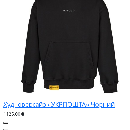
Худі оверсайз «УКРПОШТА» Чорний
1125.00 ₴