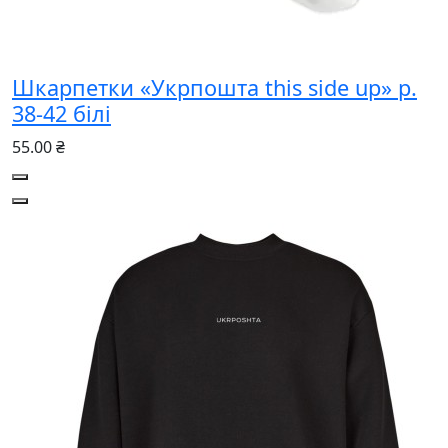
Шкарпетки «Укрпошта this side up» р.
38-42 білі
55.00 ₴