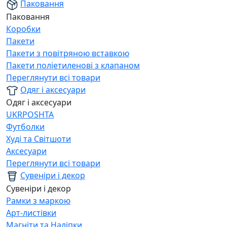
Паковання
Паковання
Коробки
Пакети
Пакети з повітряною вставкою
Пакети поліетиленові з клапаном
Переглянути всі товари
Одяг і аксесуари
Одяг і аксесуари
UKRPOSHTA
Футболки
Худі та Світшоти
Аксесуари
Переглянути всі товари
Сувеніри і декор
Сувеніри і декор
Рамки з маркою
Арт-листівки
Магніти та Наліпки