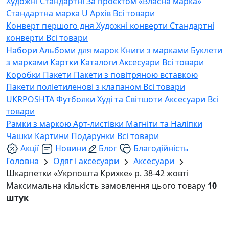
Художні
Стандартні
За проєктом «Власна марка»
Стандартна марка U
Архів
Всі товари
Конверт першого дня
Художні конверти
Стандартні
конверти
Всі товари
Набори
Альбоми для марок
Книги з марками
Буклети
з марками
Картки
Каталоги
Аксесуари
Всі товари
Коробки
Пакети
Пакети з повітряною вставкою
Пакети поліетиленові з клапаном
Всі товари
UKRPOSHTA
Футболки
Худі та Світшоти
Аксесуари
Всі
товари
Рамки з маркою
Арт-листівки
Магніти та Наліпки
Чашки
Картини
Подарунки
Всі товари
Акції
Новини
Блог
Благодійність
Головна
Одяг і аксесуари
Аксесуари
Шкарпетки «Укрпошта Крихке» р. 38-42 жовті
Максимальна кількість замовлення цього товару
10
штук