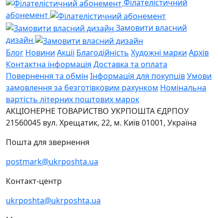
Філателістичний
абонемент
Замовити власний
дизайн
Блог
Новини
Акції
Благодійність
Художні марки
Архів
Контактна інформація
Доставка та оплата
Повернення та обмін
Інформація для покупців
Умови
замовлення за безготівковим рахунком
Номінальна
вартість літерних поштових марок
АКЦІОНЕРНЕ ТОВАРИСТВО УКРПОШТА
ЄДРПОУ
21560045
вул. Хрещатик, 22, м. Київ
01001, Україна
Пошта для звернення
postmark@ukrposhta.ua
Контакт-центр
ukrposhta@ukrposhta.ua