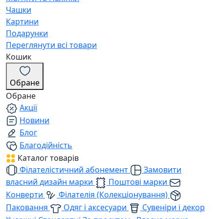
Чашки
Картини
Подарунки
Переглянути всі товари
Кошик
Обране
Обране
Акції
Новини
Блог
Благодійність
Каталог товарів
Філателістичний абонемент
Замовити
власний дизайн марки
Поштові марки
Конверти
Філателія (Колекціонування)
Паковання
Одяг і аксесуари
Сувеніри і декор