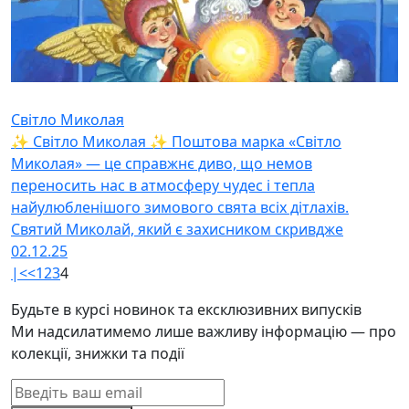
Світло Миколая
✨ Світло Миколая ✨ Поштова марка «Світло
Миколая» — це справжнє диво, що немов
переносить нас в атмосферу чудес і тепла
найулюбленішого зимового свята всіх дітлахів.
Святий Миколай, який є захисником скривдже
02.12.25
|<
<
1
2
3
4
Будьте в курсі новинок та ексклюзивних випусків
Ми надсилатимемо лише важливу інформацію — про
колекції, знижки та події