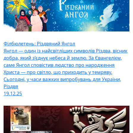
Філбюлетень: Різдвяний Янгол
Янгол — один із найсвітліших символів Різдва, вісник
добра, який з’єднує небеса й землю. За Євангелієм,
саме Янгол сповістив людство про народження
Христа — про світло, що приходить у темряву.
Сьогодні, у часи важких випробувань для України,
Різдвя
19.12.25