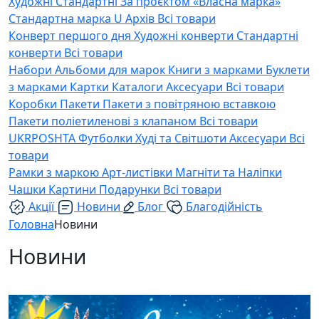
Художні
Стандартні
За проєктом «Власна марка»
Стандартна марка U
Архів
Всі товари
Конверт першого дня
Художні конверти
Стандартні
конверти
Всі товари
Набори
Альбоми для марок
Книги з марками
Буклети
з марками
Картки
Каталоги
Аксесуари
Всі товари
Коробки
Пакети
Пакети з повітряною вставкою
Пакети поліетиленові з клапаном
Всі товари
UKRPOSHTA
Футболки
Худі та Світшоти
Аксесуари
Всі
товари
Рамки з маркою
Арт-листівки
Магніти та Наліпки
Чашки
Картини
Подарунки
Всі товари
Акції
Новини
Блог
Благодійність
Головна
Новини
Новини