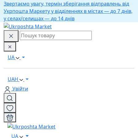
Звертаємо увагу, термін зберігання відправлень від
Укрпошта Маркету у відділеннях в містах — до 7 днів,
у селах/селищах — до 14 днів
UA
UAH
Увійти
UA