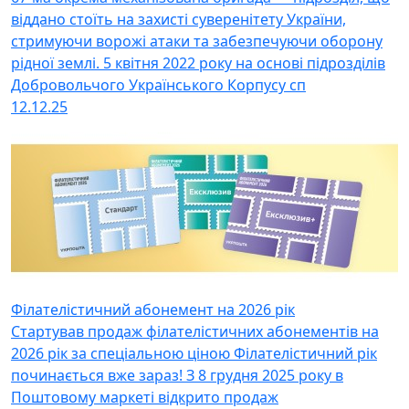
віддано стоїть на захисті суверенітету України,
стримуючи ворожі атаки та забезпечуючи оборону
рідної землі. 5 квітня 2022 року на основі підрозділів
Добровольчого Українського Корпусу сп
12.12.25
Філателістичний абонемент на 2026 рік
Стартував продаж філателістичних абонементів на
2026 рік за спеціальною ціною Філателістичний рік
починається вже зараз! З 8 грудня 2025 року в
Поштовому маркеті відкрито продаж