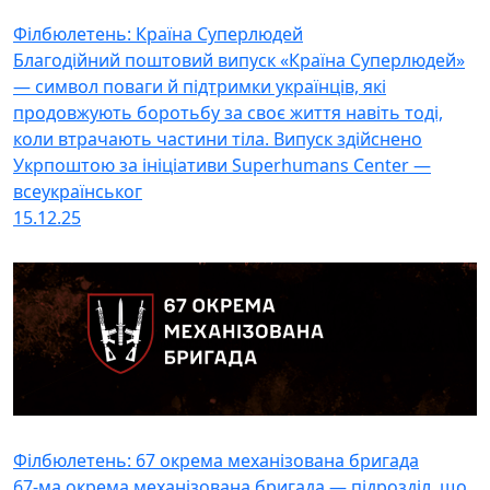
Філбюлетень: Країна Суперлюдей
Благодійний поштовий випуск «Країна Суперлюдей»
— символ поваги й підтримки українців, які
продовжують боротьбу за своє життя навіть тоді,
коли втрачають частини тіла. Випуск здійснено
Укрпоштою за ініціативи Superhumans Center —
всеукраїнськог
15.12.25
Філбюлетень: 67 окрема механізована бригада
67-ма окрема механізована бригада — підрозділ, що