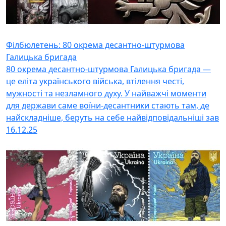
Філбюлетень: 80 окрема десантно-штурмова
Галицька бригада
80 окрема десантно-штурмова Галицька бригада —
це еліта українського війська, втілення честі,
мужності та незламного духу. У найважчі моменти
для держави саме воїни-десантники стають там, де
найскладніше, беруть на себе найвідповідальніші зав
16.12.25