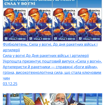
Філбюлетень: Сила у вогні. До дня ракетних військ і
артилерії
Сила у вогні До Дня ракетних військ і артилерії
Укрпошта презентує поштовий випуск «Сила у вогні».
Артилеристи й ракетники — справжні «боги війни»,
грізна, високотехнологічна сила, що стала ключовим
чин
03.12.25