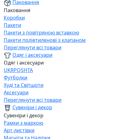
Паковання
Паковання
Коробки
Пакети
Пакети з повітряною вставкою
Пакети поліетиленові з клапаном
Переглянути всі товари
Одяг і аксесуари
Одяг і аксесуари
UKRPOSHTA
Футболки
Худі та Світшоти
Аксесуари
Переглянути всі товари
Сувеніри і декор
Сувеніри і декор
Рамки з маркою
Арт-листівки
Магніти та Наліпки