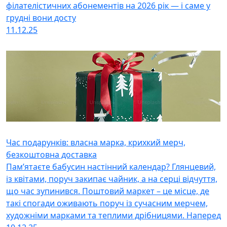
філателістичних абонементів на 2026 рік — і саме у
грудні вони досту
11.12.25
Час подарунків: власна марка, крихкий мерч,
безкоштовна доставка
Пам’ятаєте бабусин настінний календар? Глянцевий,
із квітами, поруч закипає чайник, а на серці відчуття,
що час зупинився. Поштовий маркет – це місце, де
такі спогади оживають поруч із сучасним мерчем,
художніми марками та теплими дрібницями. Наперед