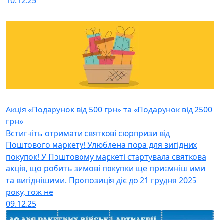
10.12.25
Акція «Подарунок від 500 грн» та «Подарунок від 2500
грн»
Встигніть отримати святкові сюрпризи від
Поштового маркету! Улюблена пора для вигідних
покупок! У Поштовому маркеті стартувала святкова
акція, що робить зимові покупки ще приємніш ими
та вигіднішими. Пропозиція діє до 21 грудня 2025
року, тож не
09.12.25