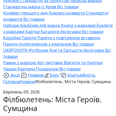
Художні
Стандартні
За проєктом «Власна марка»
Стандартна марка U
Архів
Всі товари
Конверт першого дня
Художні конверти
Стандартні
конверти
Всі товари
Набори
Альбоми для марок
Книги з марками
Буклети
з марками
Картки
Каталоги
Аксесуари
Всі товари
Коробки
Пакети
Пакети з повітряною вставкою
Пакети поліетиленові з клапаном
Всі товари
UKRPOSHTA
Футболки
Худі та Світшоти
Аксесуари
Всі
товари
Рамки з маркою
Арт-листівки
Магніти та Наліпки
Чашки
Картини
Подарунки
Всі товари
Акції
Новини
Блог
Благодійність
Головна
Новини
Філбюлетень: Міста Героїв. Сумщина
Березень 09, 2026
Філбюлетень: Міста Героїв.
Сумщина