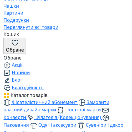
Чашки
Картини
Подарунки
Переглянути всі товари
Кошик
Обране
Обране
Акції
Новини
Блог
Благодійність
Каталог товарів
Філателістичний абонемент
Замовити
власний дизайн марки
Поштові марки
Конверти
Філателія (Колекціонування)
Паковання
Одяг і аксесуари
Сувеніри і декор