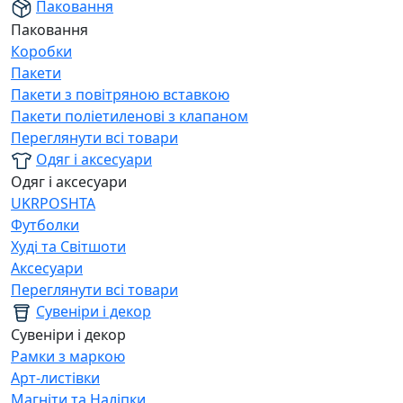
Паковання
Паковання
Коробки
Пакети
Пакети з повітряною вставкою
Пакети поліетиленові з клапаном
Переглянути всі товари
Одяг і аксесуари
Одяг і аксесуари
UKRPOSHTA
Футболки
Худі та Світшоти
Аксесуари
Переглянути всі товари
Сувеніри і декор
Сувеніри і декор
Рамки з маркою
Арт-листівки
Магніти та Наліпки