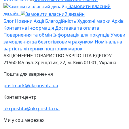
Замовити власний
дизайн
Блог
Новини
Акції
Благодійність
Художні марки
Архів
Контактна інформація
Доставка та оплата
Повернення та обмін
Інформація для покупців
Умови
замовлення за безготівковим рахунком
Номінальна
вартість літерних поштових марок
АКЦІОНЕРНЕ ТОВАРИСТВО УКРПОШТА
ЄДРПОУ
21560045
вул. Хрещатик, 22, м. Київ
01001, Україна
Пошта для звернення
postmark@ukrposhta.ua
Контакт-центр
ukrposhta@ukrposhta.ua
Ми у соц.мережах