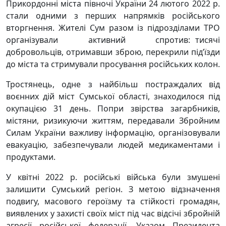
Прикордонні міста півночі України 24 лютого 2022 р.
стали одними з перших напрямків російського
вторгнення. Жителі Сум разом із підрозділами ТРО
організували активний спротив: тисячі
добровольців, отримавши зброю, перекрили під’їзди
до міста та стримували просування російських колон.
Тростянець, одне з найбільш постраждалих від
воєнних дій міст Сумської області, знаходилося під
окупацією 31 день. Попри звірства загарбників,
містяни, ризикуючи життям, передавали Збройним
Силам України важливу інформацію, організовували
евакуацію, забезпечували людей медикаментами і
продуктами.
У квітні 2022 р. російські війська були змушені
залишити Сумський регіон. З метою відзначення
подвигу, масового героїзму та стійкості громадян,
виявлених у захисті своїх міст під час відсічі збройній
агресії російської федерації, Указом Президента