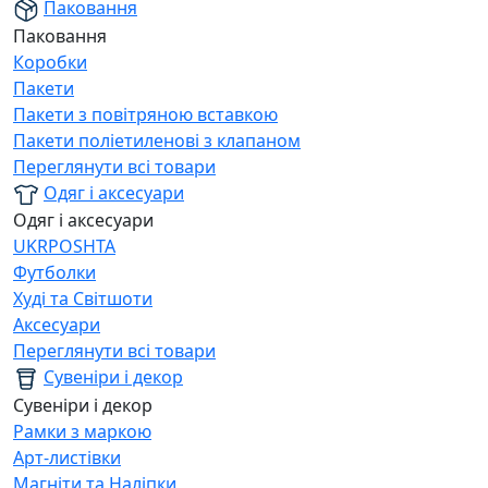
Паковання
Паковання
Коробки
Пакети
Пакети з повітряною вставкою
Пакети поліетиленові з клапаном
Переглянути всі товари
Одяг і аксесуари
Одяг і аксесуари
UKRPOSHTA
Футболки
Худі та Світшоти
Аксесуари
Переглянути всі товари
Сувеніри і декор
Сувеніри і декор
Рамки з маркою
Арт-листівки
Магніти та Наліпки