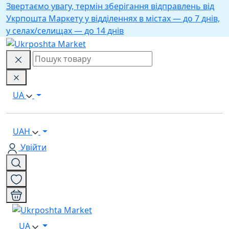
Звертаємо увагу, термін зберігання відправлень від
Укрпошта Маркету у відділеннях в містах — до 7 днів,
у селах/селищах — до 14 днів
UA
UAH
Увійти
UA