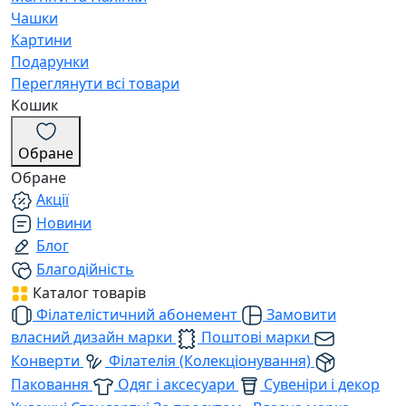
Чашки
Картини
Подарунки
Переглянути всі товари
Кошик
Обране
Обране
Акції
Новини
Блог
Благодійність
Каталог товарів
Філателістичний абонемент
Замовити
власний дизайн марки
Поштові марки
Конверти
Філателія (Колекціонування)
Паковання
Одяг і аксесуари
Сувеніри і декор