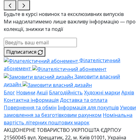
Будьте в курсі новинок та ексклюзивних випусків
Ми надсилатимемо лише важливу інформацію — про
колекції, знижки та події
Підписатися
Філателістичний
абонемент
Замовити власний
дизайн
Блог
Новини
Акції
Благодійність
Художні марки
Архів
Контактна інформація
Доставка та оплата
Повернення та обмін
Інформація для покупців
Умови
замовлення за безготівковим рахунком
Номінальна
вартість літерних поштових марок
АКЦІОНЕРНЕ ТОВАРИСТВО УКРПОШТА
ЄДРПОУ
21560045
вул. Хрещатик, 22, м. Київ
01001, Україна