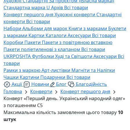
Художні
Стандартні
За проєктом «Власна марка»
Стандартна марка U
Архів
Всі товари
Конверт першого дня
Художні конверти
Стандартні
конверти
Всі товари
Набори
Альбоми для марок
Книги з марками
Буклети
з марками
Картки
Каталоги
Аксесуари
Всі товари
Коробки
Пакети
Пакети з повітряною вставкою
Пакети поліетиленові з клапаном
Всі товари
UKRPOSHTA
Футболки
Худі та Світшоти
Аксесуари
Всі
товари
Рамки з маркою
Арт-листівки
Магніти та Наліпки
Чашки
Картини
Подарунки
Всі товари
Акції
Новини
Блог
Благодійність
Головна
Конверти
Конверт першого дня
Конверт «Перший день. Український народний одяг»
з погашенням С5
Максимальна кількість замовлення цього товару
10
штук