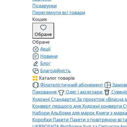
Подарунки
Переглянути всі товари
Кошик
Обране
Обране
Акції
Новини
Блог
Благодійність
Каталог товарів
Філателістичний абонемент
Замови
Паковання
Одяг і аксесуари
Сувенір
Художні
Стандартні
За проєктом «Власна 
Конверт першого дня
Художні конверти
С
Набори
Альбоми для марок
Книги з марк
Коробки
Пакети
Пакети з повітряною вс
UKRPOSHTA
Футболки
Худі та Світшоти
Ак