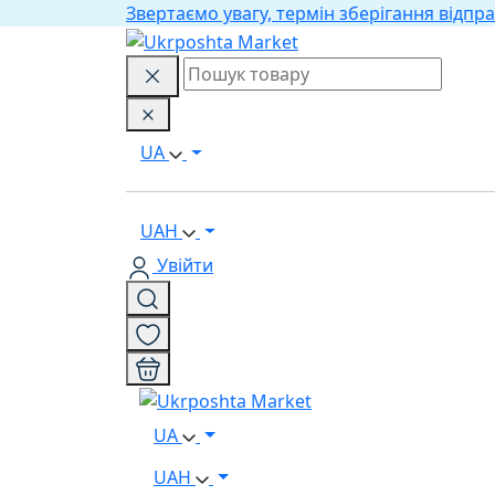
Звертаємо увагу, термін зберігання відпра
UA
UAH
Увійти
UA
UAH