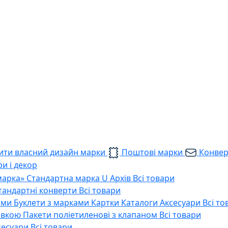
ти власний дизайн марки
Поштові марки
Конве
и і декор
марка»
Стандартна марка U
Архів
Всі товари
тандартні конверти
Всі товари
ами
Буклети з марками
Картки
Каталоги
Аксесуари
Всі то
тавкою
Пакети поліетиленові з клапаном
Всі товари
сесуари
Всі товари