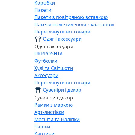
Коробки
Пакети
Пакети з повітряною вставкою
Пакети поліетиленові з клапаном
Переглянути всі товари
Одяг і аксесуари
Одяг і аксесуари
UKRPOSHTA
Футболки
Худі та Світшоти
Аксесуари
Переглянути всі товари
Сувеніри і декор
Сувеніри і декор
Рамки з маркою
Арт-листівки
Магніти та Наліпки
Чашки
Картини