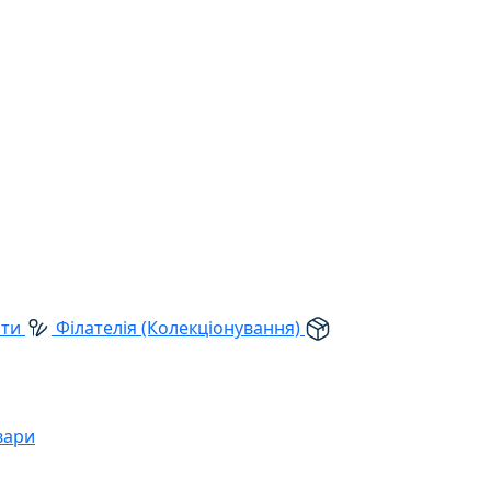
рти
Філателія (Колекціонування)
вари