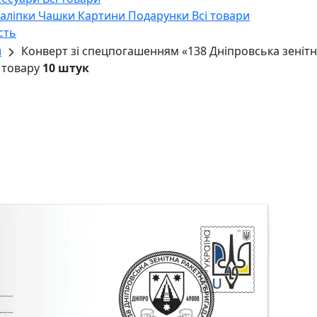
Наліпки
Чашки
Картини
Подарунки
Всі товари
сть
и
Конверт зі спецпогашенням «138 Дніпровська зеніт
 товару
10 штук